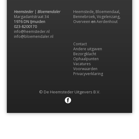
Heemsteder | Bloemendaler
Heemstede
,
Bloemendaal
,
Margadantstraat 34
Bennebroek
,
Vogelenzang
,
1976 DN IJmuiden
Overveen
en
Aerdenhout
023-8200170
info@heemsteder.nl
info@bloemendaler.nl
Contact
Andere uitgaven
Bezorgklacht
Ophaalpunten
Vacatures
Voorwaarden
Privacyverklaring
© De Heemsteder Uitgevers B.V.
Menu