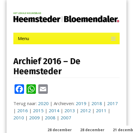
Menu
Skip
De Heemsteder | Bloemendaler
to
content
Het laatste nieuws uit Heemstede, Haarlem-Zuid, Bloemendaal
en Bennebroek.
Menu
Skip
to
content
Archief 2016 – De
Heemsteder
F
W
E
ac
h
m
Terug naar:
2020
| Archieven:
2019
|
2018
|
2017
e
at
ai
|
2016
|
2015
|
2014
|
2013
|
2012
|
2011
|
b
s
l
2010
|
2009
|
2008
|
2007
o
A
28 december
28 december
21 decemb