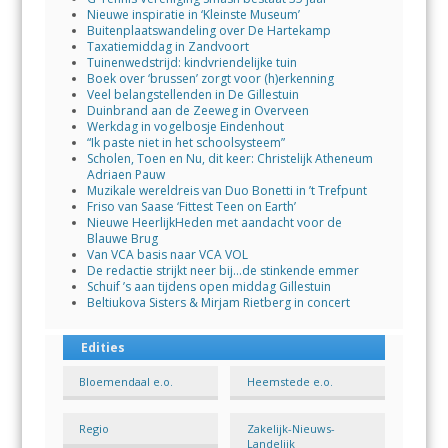
Nieuwe inspiratie in ‘Kleinste Museum’
Buitenplaatswandeling over De Hartekamp
Taxatiemiddag in Zandvoort
Tuinenwedstrijd: kindvriendelijke tuin
Boek over ‘brussen’ zorgt voor (h)erkenning
Veel belangstellenden in De Gillestuin
Duinbrand aan de Zeeweg in Overveen
Werkdag in vogelbosje Eindenhout
“Ik paste niet in het schoolsysteem”
Scholen, Toen en Nu, dit keer: Christelijk Atheneum
Adriaen Pauw
Muzikale wereldreis van Duo Bonetti in ’t Trefpunt
Friso van Saase ‘Fittest Teen on Earth’
Nieuwe HeerlijkHeden met aandacht voor de
Blauwe Brug
Van VCA basis naar VCA VOL
De redactie strijkt neer bij…de stinkende emmer
Schuif ’s aan tijdens open middag Gillestuin
Beltiukova Sisters & Mirjam Rietberg in concert
Edities
Bloemendaal e.o.
Heemstede e.o.
Regio
Zakelijk-Nieuws-
Landelijk