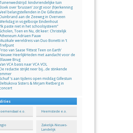
Tuinenwedstrijd: kindvriendelijke tuin
Boek over ‘brussen’ zorgt voor (h)erkenning
Veel belangstellenden in De Gillestuin
Duinbrand aan de Zeeweg in Overveen
Werkdag in vogelbosje Eindenhout
“Ik paste niet in het schoolsysteem”
Scholen, Toen en Nu, dit keer: Christelijk
Atheneum Adriaen Pauw
Muzikale wereldreis van Duo Bonetti in ’t
Trefpunt
Friso van Saase ‘Fittest Teen on Earth’
Nieuwe HeerlijkHeden met aandacht voor de
Blauwe Brug
Van VCA basis naar VCA VOL
De redactie strijkt neer bij…de stinkende
emmer
Schuif ’s aan tijdens open middag Gillestuin
Beltiukova Sisters & Mirjam Rietberg in
concert
dities
loemendaal e.o.
Heemstede e.o.
egio
Zakelijk-Nieuws-
Landelijk