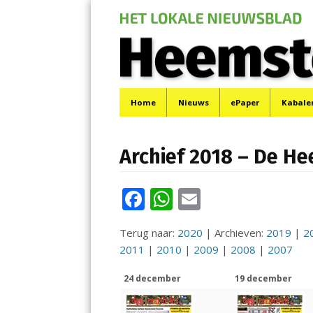
De Heemsteder |
Menu
Het laatste nieuws uit Heemstede, Haarlem-Zuid,
Skip
Home
Nieuws
ePaper
Kabale
to
content
Archief 2018 – De H
F
W
E
ac
h
m
Terug naar:
2020
| Archieven:
2019
|
2
e
at
ai
2011
|
2010
|
2009
|
2008
|
2007
b
s
l
24 december
19 december
o
A
o
p