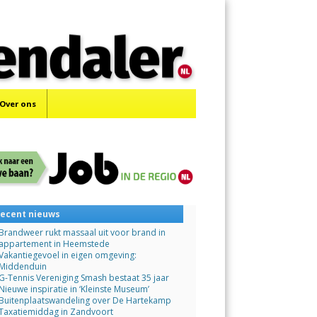
Menu
Skip
to
content
Over ons
ecent nieuws
Brandweer rukt massaal uit voor brand in
appartement in Heemstede
Vakantiegevoel in eigen omgeving:
Middenduin
G-Tennis Vereniging Smash bestaat 35 jaar
Nieuwe inspiratie in ‘Kleinste Museum’
Buitenplaatswandeling over De Hartekamp
Taxatiemiddag in Zandvoort