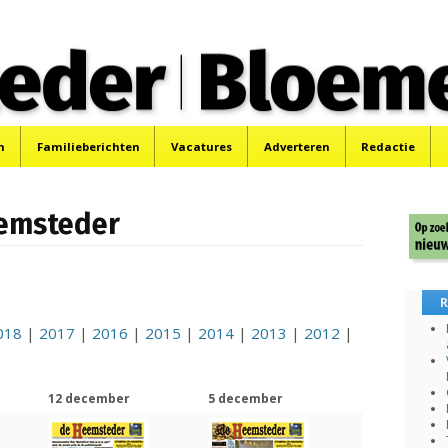
 Bloemendaler
 Bloemendaal en Bennebroek.
n
Familieberichten
Vacatures
Adverteren
Redactie
eemsteder
R
018
|
2017
|
2016
|
2015
|
2014
|
2013
|
2012
|
12 december
5 december