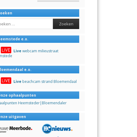
Zoeken
ch
eemstede e.o.
Live
webcam milieustraat
mstede
loemendaal e.o.
Live
beachcam strand Bloemendaal
nze ophaalpunten
aalpunten Heemsteder|Bloemendaler
nze uitgaven