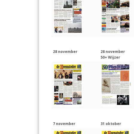
k
p
28 november
28 november
50+ Wijzer
7 november
31 oktober