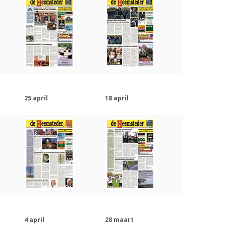
25 april
18 april
4 april
28 maart