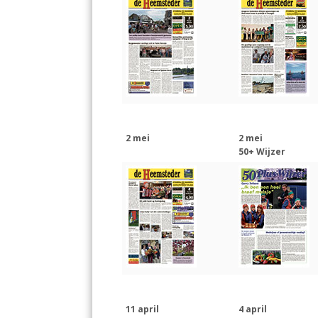
2 mei
2 mei
50+ Wijzer
11 april
4 april