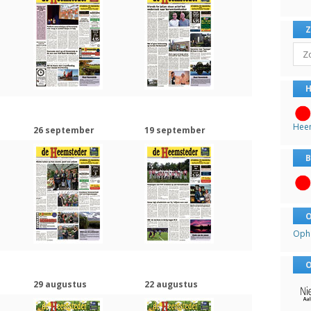
Sear
H
Hee
26 september
19 september
B
O
Oph
O
29 augustus
22 augustus