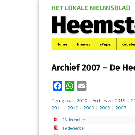
De Heemsteder |
Menu
Het laatste nieuws uit Heemstede, Haarlem-Zuid,
Skip
Home
Nieuws
ePaper
Kabale
to
content
Archief 2007 – De H
F
W
E
ac
h
m
Terug naar:
2020
| Archieven:
2019
|
2
e
at
ai
2011
|
2010
|
2009
|
2008
|
2007
b
s
l
28 december
o
A
19 december
o
p