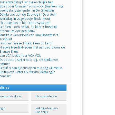
Tuinenwedstrijd: kindvriendelijke tuin
Boek over ‘brussen’ zorgt voor (h)erkenning
Veel belangstellenden in De Gillestuin
Duinbrand aan de Zeeweg in Overveen
Werkdag in vogelbosje Eindenhout
“Ik paste niet in het schoolsysteem”
Scholen, Toen en Nu, dit keer: Christelijk
Atheneum Adriaen Pauw
Muzikale wereldreis van Duo Bonetti in ’t
Trefpunt
Friso van Saase ‘Fittest Teen on Earth’
Nieuwe HeerlijkHeden met aandacht voor de
Blauwe Brug
Van VCA basis naar VCA VOL
De redactie strijkt neer bij…de stinkende
emmer
Schuif ’s aan tijdens open middag Gillestuin
Beltiukova Sisters & Mirjam Rietberg in
concert
dities
loemendaal e.o.
Heemstede e.o.
egio
Zakelijk-Nieuws-
Landelijk