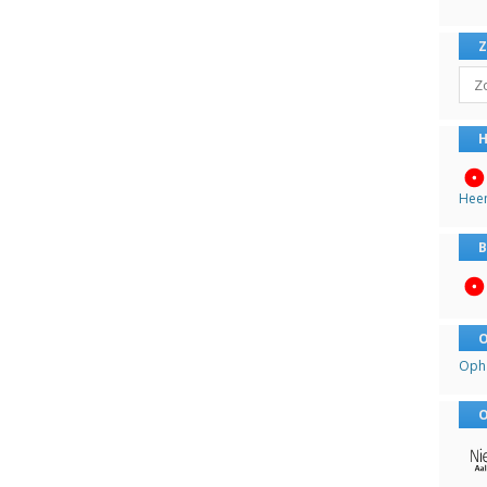
Sear
H
Hee
B
O
Oph
O