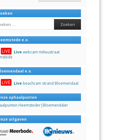
Zoeken
ch
eemstede e.o.
Live
webcam milieustraat
mstede
loemendaal e.o.
Live
beachcam strand Bloemendaal
nze ophaalpunten
aalpunten Heemsteder|Bloemendaler
nze uitgaven