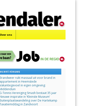
Menu
Skip
to
content
Over ons
ecent nieuws
Brandweer rukt massaal uit voor brand in
appartement in Heemstede
Vakantiegevoel in eigen omgeving:
Middenduin
G-Tennis Vereniging Smash bestaat 35 jaar
Nieuwe inspiratie in ‘Kleinste Museum’
Buitenplaatswandeling over De Hartekamp
Taxatiemiddag in Zandvoort