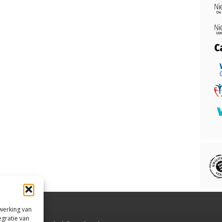
rwerking van
egratie van