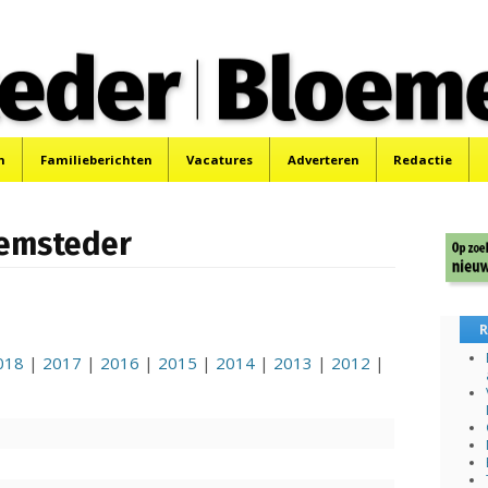
 Bloemendaler
 Bloemendaal en Bennebroek.
n
Familieberichten
Vacatures
Adverteren
Redactie
eemsteder
R
018
|
2017
|
2016
|
2015
|
2014
|
2013
|
2012
|