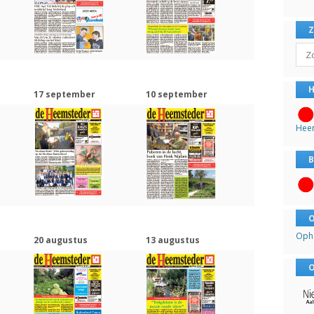
Sear
H
17 september
10 september
Hee
B
O
Oph
20 augustus
13 augustus
O