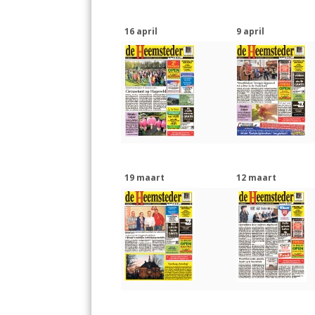
16 april
9 april
19 maart
12 maart