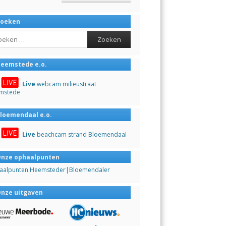
Zoeken
ch
eemstede e.o.
Live
webcam milieustraat
mstede
loemendaal e.o.
Live
beachcam strand Bloemendaal
nze ophaalpunten
aalpunten Heemsteder|Bloemendaler
nze uitgaven