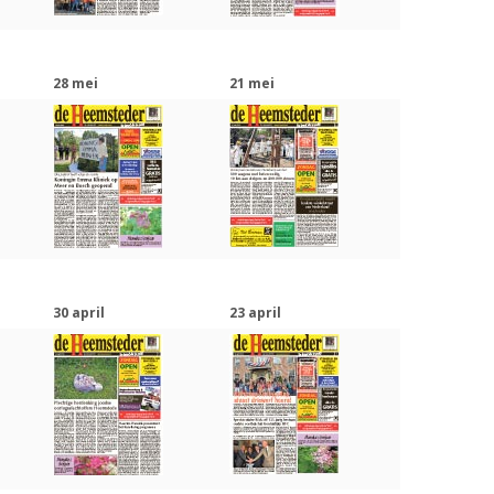
28 mei
21 mei
30 april
23 april