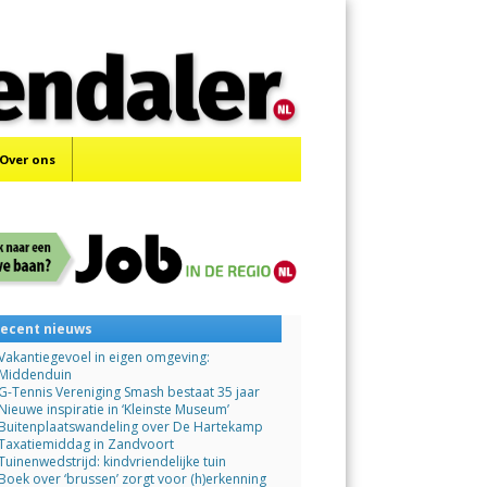
Menu
Skip
to
content
Over ons
ecent nieuws
Vakantiegevoel in eigen omgeving:
Middenduin
G-Tennis Vereniging Smash bestaat 35 jaar
Nieuwe inspiratie in ‘Kleinste Museum’
Buitenplaatswandeling over De Hartekamp
Taxatiemiddag in Zandvoort
Tuinenwedstrijd: kindvriendelijke tuin
Boek over ‘brussen’ zorgt voor (h)erkenning