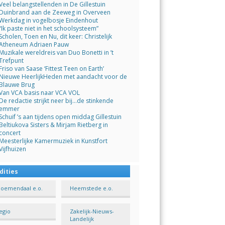
Veel belangstellenden in De Gillestuin
Duinbrand aan de Zeeweg in Overveen
Werkdag in vogelbosje Eindenhout
“Ik paste niet in het schoolsysteem”
Scholen, Toen en Nu, dit keer: Christelijk
Atheneum Adriaen Pauw
Muzikale wereldreis van Duo Bonetti in ’t
Trefpunt
Friso van Saase ‘Fittest Teen on Earth’
Nieuwe HeerlijkHeden met aandacht voor de
Blauwe Brug
Van VCA basis naar VCA VOL
De redactie strijkt neer bij…de stinkende
emmer
Schuif ’s aan tijdens open middag Gillestuin
Beltiukova Sisters & Mirjam Rietberg in
concert
Meesterlijke Kamermuziek in Kunstfort
Vijfhuizen
dities
loemendaal e.o.
Heemstede e.o.
egio
Zakelijk-Nieuws-
Landelijk