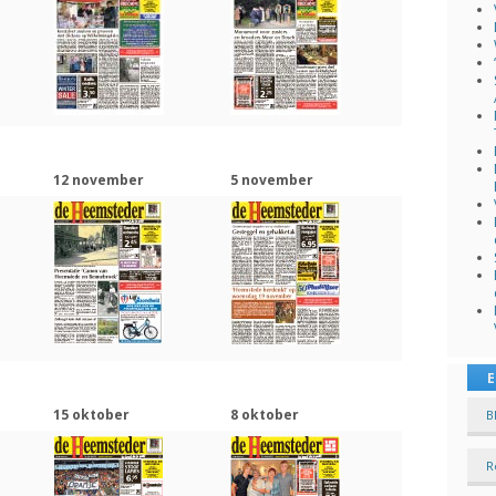
12 november
5 november
E
15 oktober
8 oktober
B
R