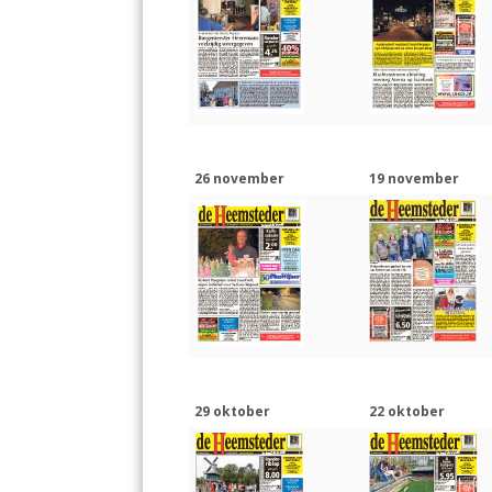
k
p
26 november
19 november
29 oktober
22 oktober