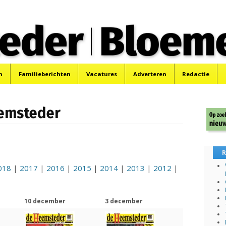
 Bloemendaler
 Bloemendaal en Bennebroek.
n
Familieberichten
Vacatures
Adverteren
Redactie
eemsteder
R
018
|
2017
|
2016
|
2015
|
2014
|
2013
|
2012
|
10 december
3 december