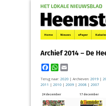
De Heemsteder |
Menu
Het laatste nieuws uit Heemstede, Haarlem-Zuid,
Skip
Home
Nieuws
ePaper
Kabale
to
content
Archief 2014 – De H
F
W
E
ac
h
m
Terug naar:
2020
| Archieven:
2019
|
2
e
at
ai
2011
|
2010
|
2009
|
2008
|
2007
b
s
l
24 december
17 december
o
A
o
p