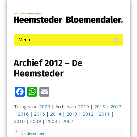
Menu
Skip
De Heemsteder | Bloemendaler
to
content
Het laatste nieuws uit Heemstede, Haarlem-Zuid, Bloemendaal
en Bennebroek.
Menu
Skip
to
content
Archief 2012 – De
Heemsteder
F
W
E
ac
h
m
Terug naar:
2020
| Archieven:
2019
|
2018
|
2017
e
at
ai
|
2016
|
2015
|
2014
|
2013
|
2012
|
2011
|
b
s
l
2010
|
2009
|
2008
|
2007
o
A
24 december