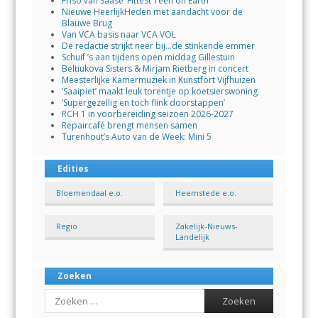
Friso van Saase ‘Fittest Teen on Earth’
Nieuwe HeerlijkHeden met aandacht voor de
Blauwe Brug
Van VCA basis naar VCA VOL
De redactie strijkt neer bij…de stinkende emmer
Schuif ’s aan tijdens open middag Gillestuin
Beltiukova Sisters & Mirjam Rietberg in concert
Meesterlijke Kamermuziek in Kunstfort Vijfhuizen
‘Saaipiet’ maakt leuk torentje op koetsierswoning
‘Supergezellig en toch flink doorstappen’
RCH 1 in voorbereiding seizoen 2026-2027
Repaircafé brengt mensen samen
Turenhout’s Auto van de Week: Mini 5
Edities
Bloemendaal e.o.
Heemstede e.o.
Regio
Zakelijk-Nieuws-
Landelijk
Zoeken
Search