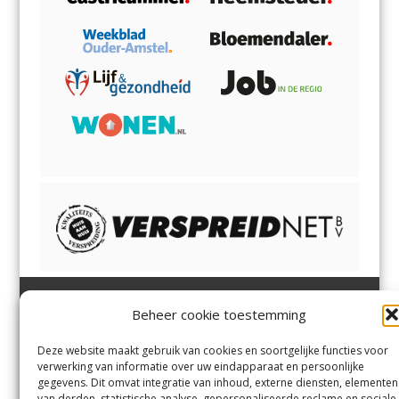
Beheer cookie toestemming
Heemsteder | Bloemendaler
Heemstede
,
Bloemendaal
,
Margadantstraat 34
Bennebroek
,
Vogelenzang
,
Deze website maakt gebruik van cookies en soortgelijke functies voor
1976 DN IJmuiden
Overveen
en
Aerdenhout
verwerking van informatie over uw eindapparaat en persoonlijke
023-8200170
gegevens. Dit omvat integratie van inhoud, externe diensten, elementen
info@heemsteder.nl
van derden, statistische analyse, gepersonaliseerde reclame en sociale