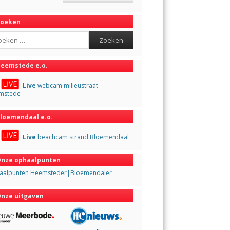
Zoeken
ch
eemstede e.o.
Live
webcam milieustraat
mstede
loemendaal e.o.
Live
beachcam strand Bloemendaal
nze ophaalpunten
aalpunten Heemsteder|Bloemendaler
nze uitgaven