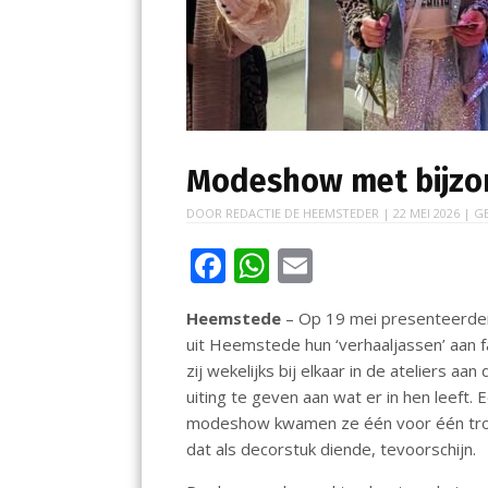
Modeshow met bijzo
DOOR
REDACTIE DE HEEMSTEDER
|
22 MEI 2026
| G
F
W
E
ac
h
m
Heemstede
– Op 19 mei presenteerde
e
at
ai
uit Heemstede hun ‘verhaaljassen’ aan 
b
s
l
zij wekelijks bij elkaar in de ateliers 
o
A
uiting te geven aan wat er in hen leeft. 
modeshow kwamen ze één voor één trots
o
p
dat als decorstuk diende, tevoorschijn.
k
p