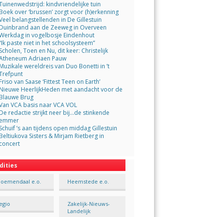
Tuinenwedstrijd: kindvriendelijke tuin
Boek over ‘brussen’ zorgt voor (h)erkenning
Veel belangstellenden in De Gillestuin
Duinbrand aan de Zeeweg in Overveen
Werkdag in vogelbosje Eindenhout
“Ik paste niet in het schoolsysteem”
Scholen, Toen en Nu, dit keer: Christelijk
Atheneum Adriaen Pauw
Muzikale wereldreis van Duo Bonetti in ’t
Trefpunt
Friso van Saase ‘Fittest Teen on Earth’
Nieuwe HeerlijkHeden met aandacht voor de
Blauwe Brug
Van VCA basis naar VCA VOL
De redactie strijkt neer bij…de stinkende
emmer
Schuif ’s aan tijdens open middag Gillestuin
Beltiukova Sisters & Mirjam Rietberg in
concert
dities
loemendaal e.o.
Heemstede e.o.
egio
Zakelijk-Nieuws-
Landelijk