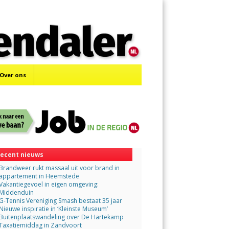
Menu
Skip
to
content
Over ons
ecent nieuws
Brandweer rukt massaal uit voor brand in
appartement in Heemstede
Vakantiegevoel in eigen omgeving:
Middenduin
G-Tennis Vereniging Smash bestaat 35 jaar
Nieuwe inspiratie in ‘Kleinste Museum’
Buitenplaatswandeling over De Hartekamp
Taxatiemiddag in Zandvoort