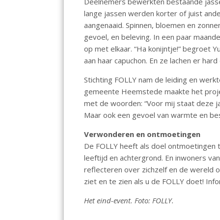
Deelnemers bewerkten bestaande jasse
lange jassen werden korter of juist an
aangenaaid. Spinnen, bloemen en zonnen 
gevoel, en beleving. In een paar maan
op met elkaar. “Ha konijntje!” begroet Yu
aan haar capuchon. En ze lachen er hard 
Stichting FOLLY nam de leiding en werkt
gemeente Heemstede maakte het projec
met de woorden: “Voor mij staat deze jas
Maar ook een gevoel van warmte en be
Verwonderen en ontmoetingen
De FOLLY heeft als doel ontmoetingen t
leeftijd en achtergrond. En inwoners v
reflecteren over zichzelf en de wereld o
ziet en te zien als u de FOLLY doet! Inf
Het eind-event. Foto: FOLLY.