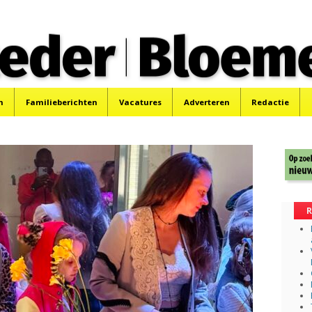
 Bloemendaler
 Bloemendaal en Bennebroek.
n
Familieberichten
Vacatures
Adverteren
Redactie
R