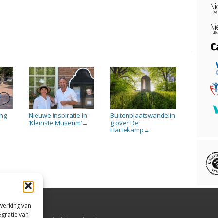
ing
Nieuwe inspiratie in
Buitenplaatswandelin
5
‘Kleinste Museum’
g over De
→
Hartekamp
→
rwerking van
egratie van