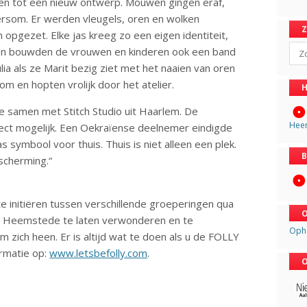
n tot een nieuw ontwerp. Mouwen gingen eraf,
dersom. Er werden vleugels, oren en wolken
opgezet. Elke jas kreeg zo een eigen identiteit,
Sear
den bouwden de vrouwen en kinderen ook een band
lia als ze Marit bezig ziet met het naaien van oren
om en hopten vrolijk door het atelier.
H
e samen met Stitch Studio uit Haarlem. De
Hee
t mogelijk. Een Oekraïense deelnemer eindigde
 symbool voor thuis. Thuis is niet alleen een plek.
B
scherming.“
e initiëren tussen verschillende groeperingen qua
O
an Heemstede te laten verwonderen en te
Oph
m zich heen. Er is altijd wat te doen als u de FOLLY
ormatie op:
www.letsbefolly.com
.
O