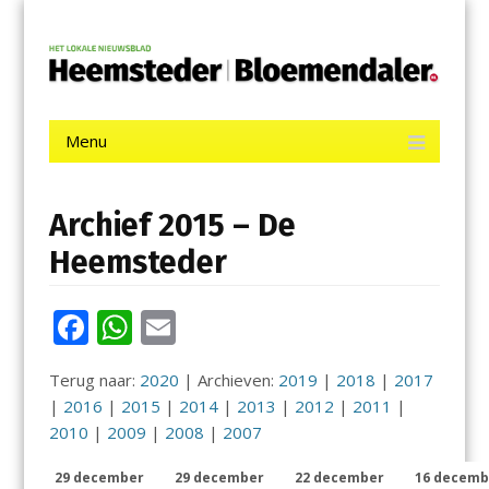
Menu
Skip
De Heemsteder | Bloemendaler
to
content
Het laatste nieuws uit Heemstede, Haarlem-Zuid, Bloemendaal
en Bennebroek.
Menu
Skip
to
content
Archief 2015 – De
Heemsteder
F
W
E
ac
h
m
Terug naar:
2020
| Archieven:
2019
|
2018
|
2017
e
at
ai
|
2016
|
2015
|
2014
|
2013
|
2012
|
2011
|
b
s
l
2010
|
2009
|
2008
|
2007
o
A
29 december
29 december
22 december
16 decemb