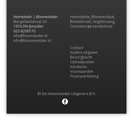
Heemsteder | Bloemendaler
Heemstede
,
Bloemendaal
,
Margadantstraat 34
Bennebroek
,
Vogelenzang
,
1976 DN IJmuiden
Overveen
en
Aerdenhout
023-8200170
info@heemsteder.nl
info@bloemendaler.nl
Contact
Andere uitgaven
Bezorgklacht
Ophaalpunten
Vacatures
Voorwaarden
Privacyverklaring
© De Heemsteder Uitgevers B.V.
Menu