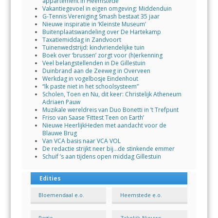
appartement in Heemstede
Vakantiegevoel in eigen omgeving: Middenduin
G-Tennis Vereniging Smash bestaat 35 jaar
Nieuwe inspiratie in ‘Kleinste Museum’
Buitenplaatswandeling over De Hartekamp
Taxatiemiddag in Zandvoort
Tuinenwedstrijd: kindvriendelijke tuin
Boek over ‘brussen’ zorgt voor (h)erkenning
Veel belangstellenden in De Gillestuin
Duinbrand aan de Zeeweg in Overveen
Werkdag in vogelbosje Eindenhout
“Ik paste niet in het schoolsysteem”
Scholen, Toen en Nu, dit keer: Christelijk Atheneum
Adriaen Pauw
Muzikale wereldreis van Duo Bonetti in ’t Trefpunt
Friso van Saase ‘Fittest Teen on Earth’
Nieuwe HeerlijkHeden met aandacht voor de
Blauwe Brug
Van VCA basis naar VCA VOL
De redactie strijkt neer bij…de stinkende emmer
Schuif ’s aan tijdens open middag Gillestuin
Edities
Bloemendaal e.o.
Heemstede e.o.
Regio
Zakelijk-Nieuws-