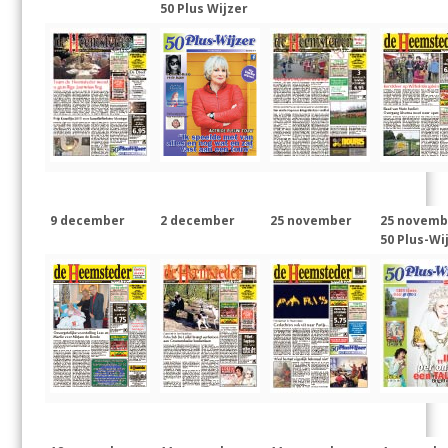
o
p
50 Plus Wijzer
k
p
9 december
2 december
25 november
25 novemb
50 Plus-Wi