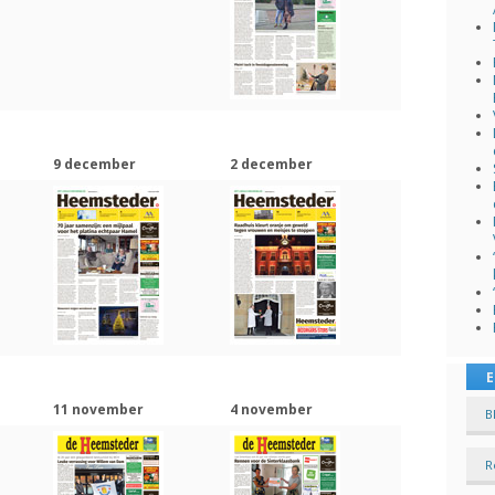
9 december
2 december
E
11 november
4 november
B
R