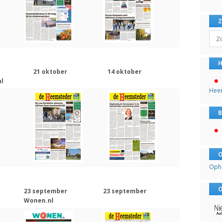
Sear
H
21 oktober
14 oktober
l
Hee
B
O
Oph
O
23 september
23 september
Wonen.nl