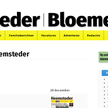
 Bloemendaler
 Bloemendaal en Bennebroek.
n
Familieberichten
Vacatures
Adverteren
Redactie
eemsteder
R
29 december