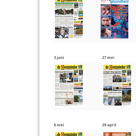
3 juni
27 mei
6 mei
29 april