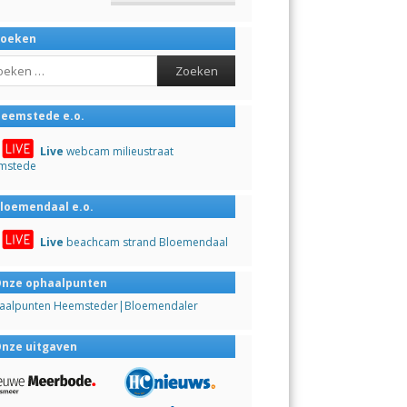
Zoeken
ch
eemstede e.o.
Live
webcam milieustraat
mstede
loemendaal e.o.
Live
beachcam strand Bloemendaal
nze ophaalpunten
aalpunten Heemsteder|Bloemendaler
nze uitgaven