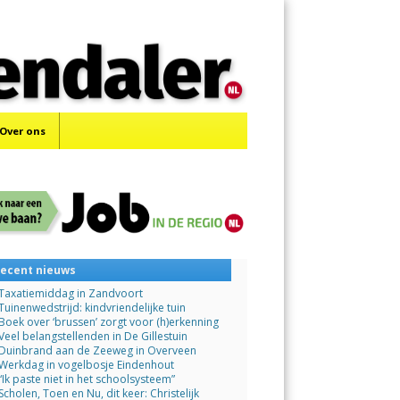
Menu
Skip
to
content
Over ons
ecent nieuws
Taxatiemiddag in Zandvoort
Tuinenwedstrijd: kindvriendelijke tuin
Boek over ‘brussen’ zorgt voor (h)erkenning
Veel belangstellenden in De Gillestuin
Duinbrand aan de Zeeweg in Overveen
Werkdag in vogelbosje Eindenhout
“Ik paste niet in het schoolsysteem”
Scholen, Toen en Nu, dit keer: Christelijk