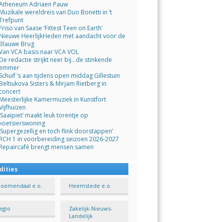
Atheneum Adriaen Pauw
Muzikale wereldreis van Duo Bonetti in ’t
Trefpunt
Friso van Saase ‘Fittest Teen on Earth’
Nieuwe HeerlijkHeden met aandacht voor de
Blauwe Brug
Van VCA basis naar VCA VOL
De redactie strijkt neer bij…de stinkende
emmer
Schuif ’s aan tijdens open middag Gillestuin
Beltiukova Sisters & Mirjam Rietberg in
concert
Meesterlijke Kamermuziek in Kunstfort
Vijfhuizen
‘Saaipiet’ maakt leuk torentje op
koetsierswoning
‘Supergezellig en toch flink doorstappen’
RCH 1 in voorbereiding seizoen 2026-2027
Repaircafé brengt mensen samen
dities
loemendaal e.o.
Heemstede e.o.
egio
Zakelijk-Nieuws-
Landelijk