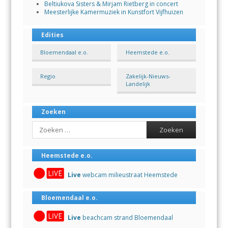
Beltiukova Sisters & Mirjam Rietberg in concert
Meesterlijke Kamermuziek in Kunstfort Vijfhuizen
Edities
Bloemendaal e.o.
Heemstede e.o.
Regio
Zakelijk-Nieuws-
Landelijk
Zoeken
Search
Heemstede e.o.
Live
webcam milieustraat Heemstede
Bloemendaal e.o.
Live
beachcam strand Bloemendaal