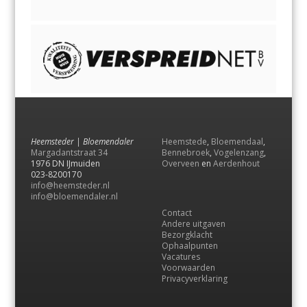
Heemsteder | Bloemendaler
Heemstede
,
Bloemendaal
,
Margadantstraat 34
Bennebroek
,
Vogelenzang
,
1976 DN IJmuiden
Overveen
en
Aerdenhout
023-8200170
info@heemsteder.nl
info@bloemendaler.nl
Contact
Andere uitgaven
Bezorgklacht
Ophaalpunten
Vacatures
Voorwaarden
Privacyverklaring