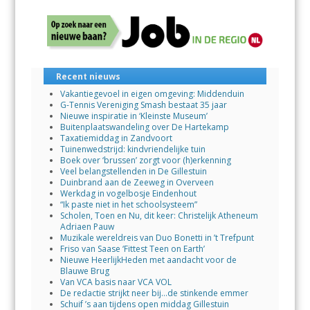
Recent nieuws
Vakantiegevoel in eigen omgeving: Middenduin
G-Tennis Vereniging Smash bestaat 35 jaar
Nieuwe inspiratie in ‘Kleinste Museum’
Buitenplaatswandeling over De Hartekamp
Taxatiemiddag in Zandvoort
Tuinenwedstrijd: kindvriendelijke tuin
Boek over ‘brussen’ zorgt voor (h)erkenning
Veel belangstellenden in De Gillestuin
Duinbrand aan de Zeeweg in Overveen
Werkdag in vogelbosje Eindenhout
“Ik paste niet in het schoolsysteem”
Scholen, Toen en Nu, dit keer: Christelijk Atheneum
Adriaen Pauw
Muzikale wereldreis van Duo Bonetti in ’t Trefpunt
Friso van Saase ‘Fittest Teen on Earth’
Nieuwe HeerlijkHeden met aandacht voor de
Blauwe Brug
Van VCA basis naar VCA VOL
De redactie strijkt neer bij…de stinkende emmer
Schuif ’s aan tijdens open middag Gillestuin