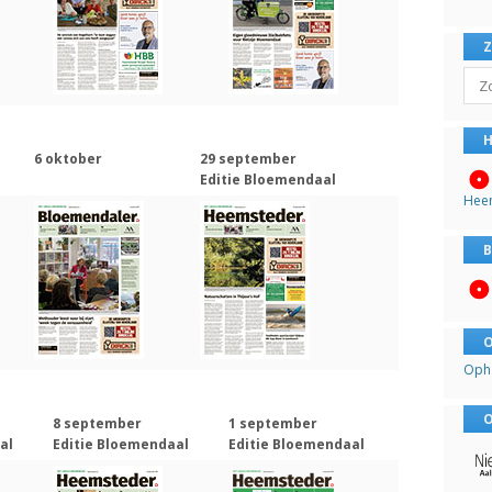
Sear
H
6 oktober
29 september
Editie Bloemendaal
Hee
B
O
Oph
O
8 september
1 september
al
Editie Bloemendaal
Editie Bloemendaal