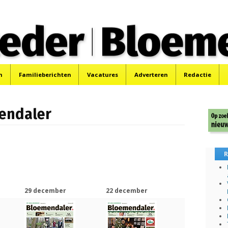
 Bloemendaler
 Bloemendaal en Bennebroek.
n
Familieberichten
Vacatures
Adverteren
Redactie
mendaler
R
29 december
22 december