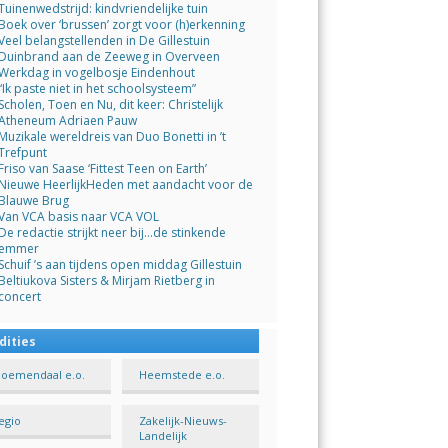
Tuinenwedstrijd: kindvriendelijke tuin
Boek over ‘brussen’ zorgt voor (h)erkenning
Veel belangstellenden in De Gillestuin
Duinbrand aan de Zeeweg in Overveen
Werkdag in vogelbosje Eindenhout
“Ik paste niet in het schoolsysteem”
Scholen, Toen en Nu, dit keer: Christelijk
Atheneum Adriaen Pauw
Muzikale wereldreis van Duo Bonetti in ’t
Trefpunt
Friso van Saase ‘Fittest Teen on Earth’
Nieuwe HeerlijkHeden met aandacht voor de
Blauwe Brug
Van VCA basis naar VCA VOL
De redactie strijkt neer bij…de stinkende
emmer
Schuif ’s aan tijdens open middag Gillestuin
Beltiukova Sisters & Mirjam Rietberg in
concert
dities
loemendaal e.o.
Heemstede e.o.
egio
Zakelijk-Nieuws-
Landelijk