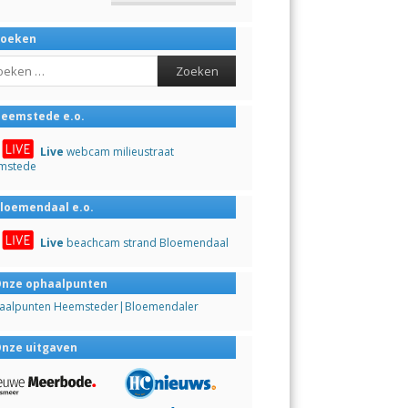
Zoeken
ch
eemstede e.o.
Live
webcam milieustraat
mstede
loemendaal e.o.
Live
beachcam strand Bloemendaal
nze ophaalpunten
aalpunten Heemsteder|Bloemendaler
nze uitgaven