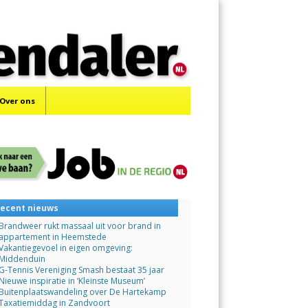
Menu
Skip
to
content
Over ons
ecent nieuws
Brandweer rukt massaal uit voor brand in
appartement in Heemstede
Vakantiegevoel in eigen omgeving:
Middenduin
G-Tennis Vereniging Smash bestaat 35 jaar
Nieuwe inspiratie in ‘Kleinste Museum’
Buitenplaatswandeling over De Hartekamp
Taxatiemiddag in Zandvoort