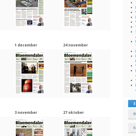
1 december
24 november
E
3 november
27 oktober
B
R