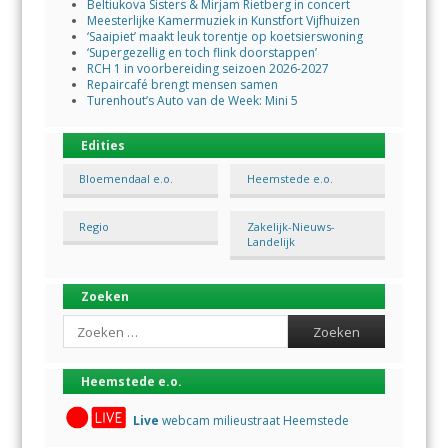
Beltiukova Sisters & Mirjam Rietberg in concert
Meesterlijke Kamermuziek in Kunstfort Vijfhuizen
‘Saaipiet’ maakt leuk torentje op koetsierswoning
‘Supergezellig en toch flink doorstappen’
RCH 1 in voorbereiding seizoen 2026-2027
Repaircafé brengt mensen samen
Turenhout’s Auto van de Week: Mini 5
Edities
Bloemendaal e.o.
Heemstede e.o.
Regio
Zakelijk-Nieuws-
Landelijk
Zoeken
Search
Heemstede e.o.
Live
webcam milieustraat Heemstede