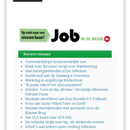
Recent nieuws
Tuinenwedstrijd: kindvriendelijke tuin
Boek over ‘brussen’ zorgt voor (h)erkenning
Veel belangstellenden in De Gillestuin
Duinbrand aan de Zeeweg in Overveen
Werkdag in vogelbosje Eindenhout
“Ik paste niet in het schoolsysteem”
Scholen, Toen en Nu, dit keer: Christelijk Atheneum
Adriaen Pauw
Muzikale wereldreis van Duo Bonetti in ’t Trefpunt
Friso van Saase ‘Fittest Teen on Earth’
Nieuwe HeerlijkHeden met aandacht voor de
Blauwe Brug
Van VCA basis naar VCA VOL
De redactie strijkt neer bij…de stinkende emmer
Schuif ’s aan tijdens open middag Gillestuin