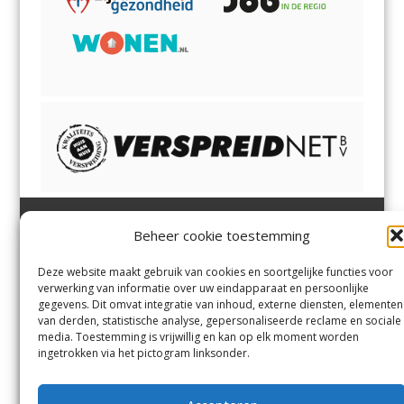
Beheer cookie toestemming
Heemsteder | Bloemendaler
Heemstede
,
Bloemendaal
,
Margadantstraat 34
Bennebroek
,
Vogelenzang
,
Deze website maakt gebruik van cookies en soortgelijke functies voor
1976 DN IJmuiden
Overveen
en
Aerdenhout
verwerking van informatie over uw eindapparaat en persoonlijke
023-8200170
gegevens. Dit omvat integratie van inhoud, externe diensten, elementen
info@heemsteder.nl
van derden, statistische analyse, gepersonaliseerde reclame en sociale
info@bloemendaler.nl
media. Toestemming is vrijwillig en kan op elk moment worden
Contact
ingetrokken via het pictogram linksonder.
Andere uitgaven
Bezorgklacht
Ophaalpunten