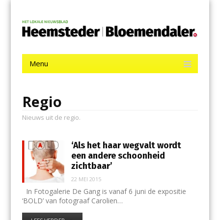
Menu
Skip
De Heemsteder | Bloemendaler
to
content
Het laatste nieuws uit Heemstede, Haarlem-Zuid, Bloemendaal
en Bennebroek.
Menu
Skip
to
content
Regio
Nieuws uit de regio.
‘Als het haar wegvalt wordt
een andere schoonheid
zichtbaar’
22 MEI 2015
In Fotogalerie De Gang is vanaf 6 juni de expositie
‘BOLD’ van fotograaf Carolien…