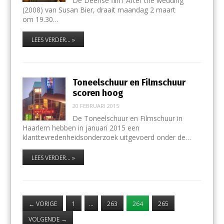
De Deense film ‘After the wedding‘
(2008) van Susan Bier, draait maandag 2 maart
om 19.30…
LEES VERDER... »
Toneelschuur en Filmschuur
scoren hoog
20 FEBRUARI 2015
De Toneelschuur en Filmschuur in
Haarlem hebben in januari 2015 een
klanttevredenheidsonderzoek uitgevoerd onder de…
LEES VERDER... »
←
VORIGE
1
…
263
264
265
VOLGENDE
→