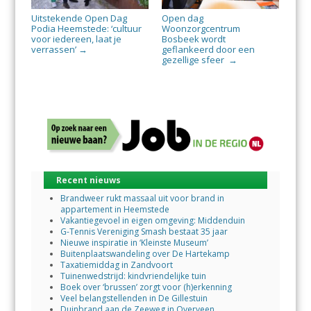
Uitstekende Open Dag
Open dag
Podia Heemstede: ‘cultuur
Woonzorgcentrum
voor iedereen, laat je
Bosbeek wordt
verrassen’
geflankeerd door een
→
gezellige sfeer
→
Recent nieuws
Brandweer rukt massaal uit voor brand in
appartement in Heemstede
Vakantiegevoel in eigen omgeving: Middenduin
G-Tennis Vereniging Smash bestaat 35 jaar
Nieuwe inspiratie in ‘Kleinste Museum’
Buitenplaatswandeling over De Hartekamp
Taxatiemiddag in Zandvoort
Tuinenwedstrijd: kindvriendelijke tuin
Boek over ‘brussen’ zorgt voor (h)erkenning
Veel belangstellenden in De Gillestuin
Duinbrand aan de Zeeweg in Overveen