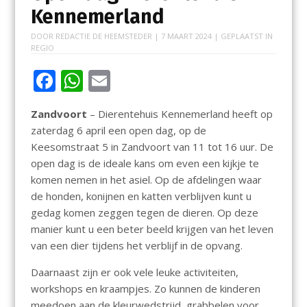
Kennemerland
DOOR
REDACTIE DE HEEMSTEDER
|
7 MAART 2024
| GEPLAATST IN
REGIO
F
W
E
ac
h
m
Zandvoort
– Dierentehuis Kennemerland heeft op
e
at
ai
zaterdag 6 april een open dag, op de
b
s
l
Keesomstraat 5 in Zandvoort van 11 tot 16 uur. De
o
A
open dag is de ideale kans om even een kijkje te
komen nemen in het asiel. Op de afdelingen waar
o
p
de honden, konijnen en katten verblijven kunt u
k
p
gedag komen zeggen tegen de dieren. Op deze
manier kunt u een beter beeld krijgen van het leven
van een dier tijdens het verblijf in de opvang.
Daarnaast zijn er ook vele leuke activiteiten,
workshops en kraampjes. Zo kunnen de kinderen
meedoen aan de kleurwedstrijd, grabbelen voor