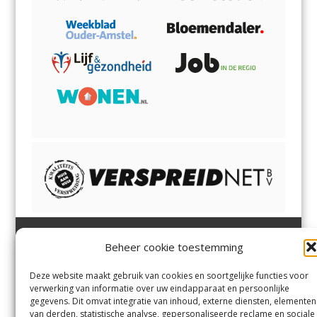
Beheer cookie toestemming
Heemsteder | Bloemendaler
Heemstede
,
Bloemendaal
,
Margadantstraat 34
Bennebroek
,
Vogelenzang
,
Deze website maakt gebruik van cookies en soortgelijke functies voor
1976 DN IJmuiden
Overveen
en
Aerdenhout
verwerking van informatie over uw eindapparaat en persoonlijke
023-8200170
gegevens. Dit omvat integratie van inhoud, externe diensten, elementen
info@heemsteder.nl
van derden, statistische analyse, gepersonaliseerde reclame en sociale