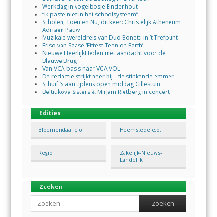
Werkdag in vogelbosje Eindenhout
“Ik paste niet in het schoolsysteem”
Scholen, Toen en Nu, dit keer: Christelijk Atheneum
Adriaen Pauw
Muzikale wereldreis van Duo Bonetti in ’t Trefpunt
Friso van Saase ‘Fittest Teen on Earth’
Nieuwe HeerlijkHeden met aandacht voor de
Blauwe Brug
Van VCA basis naar VCA VOL
De redactie strijkt neer bij…de stinkende emmer
Schuif ’s aan tijdens open middag Gillestuin
Beltiukova Sisters & Mirjam Rietberg in concert
Edities
Bloemendaal e.o.
Heemstede e.o.
Regio
Zakelijk-Nieuws-
Landelijk
Zoeken
Search