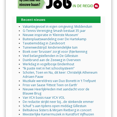
Recent nieuws
Vakantiegevoel in eigen omgeving: Middenduin
G-Tennis Vereniging Smash bestaat 35 jaar
Nieuwe inspiratie in ‘Kleinste Museum’
Buitenplaatswandeling over De Hartekamp
Taxatiemiddag in Zandvoort
Tuinenwedstrijd: kindvriendelijke tuin
Boek over ‘brussen’ zorgt voor (h)erkenning
Veel belangstellenden in De Gillestuin
Duinbrand aan de Zeeweg in Overveen
Werkdag in vogelbosje Eindenhout
“Ik paste niet in het schoolsysteem”
Scholen, Toen en Nu, dit keer: Christelijk Atheneum
Adriaen Pauw
Muzikale wereldreis van Duo Bonetti in ’t Trefpunt
Friso van Saase ‘Fittest Teen on Earth’
Nieuwe HeerlijkHeden met aandacht voor de
Blauwe Brug
Van VCA basis naar VCA VOL
De redactie strijkt neer bij…de stinkende emmer
Schuif ’s aan tijdens open middag Gillestuin
Beltiukova Sisters & Mirjam Rietberg in concert
Meesterlijke Kamermuziek in Kunstfort Vijfhuizen