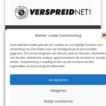
Beheer cookie toestemming
Heemsteder | Bloemendaler
Heemstede
,
Bloemendaal
,
Margadantstraat 34
Bennebroek
,
Vogelenzang
,
Deze website maakt gebruik van cookies en soortgelijke functies voor
1976 DN IJmuiden
Overveen
en
Aerdenhout
verwerking van informatie over uw eindapparaat en persoonlijke
023-8200170
gegevens. Dit omvat integratie van inhoud, externe diensten, elementen
info@heemsteder.nl
van derden, statistische analyse, gepersonaliseerde reclame en sociale
info@bloemendaler.nl
media. Toestemming is vrijwillig en kan op elk moment worden
Contact
ingetrokken via het pictogram linksonder.
Andere uitgaven
Bezorgklacht
Ophaalpunten
Accepteren
Vacatures
Voorwaarden
Privacyverklaring
Weigeren
Bekijk voorkeuren
© De Heemsteder Uitgevers B.V.