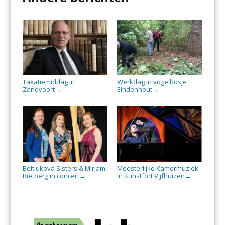
Taxatiemiddag in
Werkdag in vogelbosje
Zandvoort
Eindenhout
→
→
Beltiukova Sisters & Mirjam
Meesterlijke Kamermuziek
Rietberg in concert
in Kunstfort Vijfhuizen
→
→