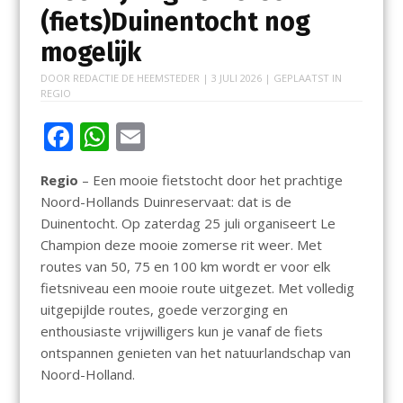
(fiets)Duinentocht nog
mogelijk
DOOR
REDACTIE DE HEEMSTEDER
|
3 JULI 2026
| GEPLAATST IN
REGIO
F
W
E
ac
h
m
Regio
– Een mooie fietstocht door het prachtige
e
at
ai
Noord-Hollands Duinreservaat: dat is de
b
s
l
Duinentocht. Op zaterdag 25 juli organiseert Le
o
A
Champion deze mooie zomerse rit weer. Met
routes van 50, 75 en 100 km wordt er voor elk
o
p
fietsniveau een mooie route uitgezet. Met volledig
k
p
uitgepijlde routes, goede verzorging en
enthousiaste vrijwilligers kun je vanaf de fiets
ontspannen genieten van het natuurlandschap van
Noord-Holland.