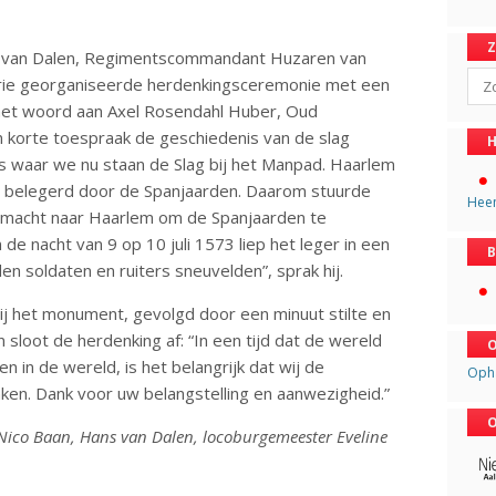
s van Dalen, Regimentscommandant Huzaren van
Sear
erie georganiseerde herdenkingsceremonie met een
het woord aan Axel Rosendahl Huber, Oud
n korte toespraak de geschiedenis van de slag
H
ats waar we nu staan de Slag bij het Manpad. Haarlem
n belegerd door de Spanjaarden. Daarom stuurde
Hee
ermacht naar Haarlem om de Spanjaarden te
n de nacht van 9 op 10 juli 1573 liep het leger in een
B
n soldaten en ruiters sneuvelden”, sprak hij.
j het monument, gevolgd door een minuut stilte en
 sloot de herdenking af: “In een tijd dat de wereld
O
 in de wereld, is het belangrijk dat wij de
Oph
nken. Dank voor uw belangstelling en aanwezigheid.”
O
Nico Baan, Hans van Dalen, locoburgemeester Eveline