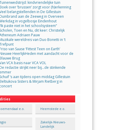
Tuinenwedstrijd: kindvriendelijke tuin
Boek over ‘brussen’ zorgt voor (h)erkenning
Veel belangstellenden in De Gillestuin
Duinbrand aan de Zeeweg in Overveen
Werkdag in vogelbosje Eindenhout
“Ik paste niet in het schoolsysteem”
Scholen, Toen en Nu, dit keer: Christelijk
Atheneum Adriaen Pauw
Muzikale wereldreis van Duo Bonetti in ’t
Trefpunt
Friso van Saase ‘Fittest Teen on Earth’
Nieuwe HeerlijkHeden met aandacht voor de
Blauwe Brug
Van VCA basis naar VCA VOL
De redactie strijkt neer bij…de stinkende
emmer
Schuif ’s aan tijdens open middag Gillestuin
Beltiukova Sisters & Mirjam Rietberg in
concert
dities
loemendaal e.o.
Heemstede e.o.
egio
Zakelijk-Nieuws-
Landelijk