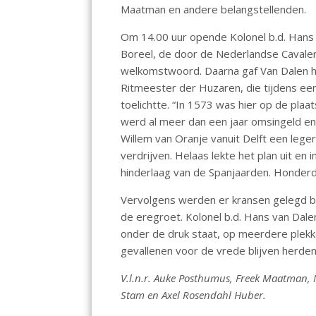
k
p
Maatman en andere belangstellenden.
Om 14.00 uur opende Kolonel b.d. Han
Boreel, de door de Nederlandse Caval
welkomstwoord. Daarna gaf Van Dalen 
Ritmeester der Huzaren, die tijdens ee
toelichtte. “In 1573 was hier op de pla
werd al meer dan een jaar omsingeld e
Willem van Oranje vanuit Delft een leg
verdrijven. Helaas lekte het plan uit en i
hinderlaag van de Spanjaarden. Honderde
Vervolgens werden er kransen gelegd bi
de eregroet. Kolonel b.d. Hans van Dalen
onder de druk staat, op meerdere plekken
gevallenen voor de vrede blijven herde
V.l.n.r. Auke Posthumus, Freek Maatman, 
Stam en Axel Rosendahl Huber.