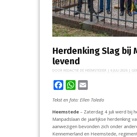
Herdenking Slag bij
levend
DOOR
REDACTIE DE HEEMSTEDER
|
6 JULI 2026
| GE
F
W
E
ac
h
m
Tekst en foto: Ellen Toledo
e
at
ai
b
s
l
Heemstede
– Zaterdag 4 juli werd bi
Manpadslaan de jaarlijkse herdenking v
o
A
aanwezigen bevonden zich onder ander
o
p
Kennemerland en Heemstede, regiments