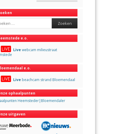
Zoeken
ch
eemstede e.o.
Live
webcam milieustraat
mstede
loemendaal e.o.
Live
beachcam strand Bloemendaal
nze ophaalpunten
aalpunten Heemsteder|Bloemendaler
nze uitgaven