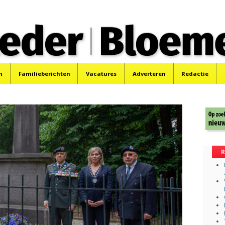
 Bloemendaler
 Bloemendaal en Bennebroek.
n
Familieberichten
Vacatures
Adverteren
Redactie
R