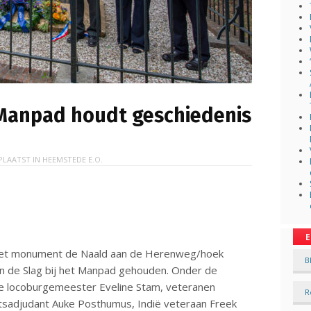
 Manpad houdt geschiedenis
PLAATST IN
HEEMSTEDE E.O.
E
j het monument de Naald aan de Herenweg/hoek
B
an de Slag bij het Manpad gehouden. Onder de
e locoburgemeester Eveline Stam, veteranen
R
adjudant Auke Posthumus, Indië veteraan Freek