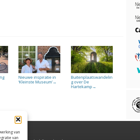
ing
Nieuwe inspiratie in
Buitenplaatswandelin
5
‘Kleinste Museum’
g over De
→
Hartekamp
→
rwerking van
egratie van