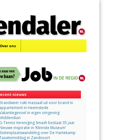
Menu
Skip
to
content
Over ons
ecent nieuws
Brandweer rukt massaal uit voor brand in
appartement in Heemstede
Vakantiegevoel in eigen omgeving:
Middenduin
G-Tennis Vereniging Smash bestaat 35 jaar
Nieuwe inspiratie in ‘Kleinste Museum’
Buitenplaatswandeling over De Hartekamp
Taxatiemiddag in Zandvoort