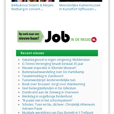
Beltiukova Sisters & Mirjam
Meesterlijke Kamermuziek
Rietberg in concert
in Kunstfort Vijfhuizen
→
→
Recent nieuws
Vakantiegevoel in eigen omgeving: Middenduin
G-Tennis Vereniging Smash bestaat 35 jaar
Nieuwe inspiratie in ‘Kleinste Museum’
Buitenplaatswandeling over De Hartekamp
Taxatiemiddag in Zandvoort
Tuinenwedstrijd: kindvriendelijke tuin
Boek over ‘brussen’ zorgt voor (h)erkenning
Veel belangstellenden in De Gillestuin
Duinbrand aan de Zeeweg in Overveen
Werkdag in vogelbosje Eindenhout
“Ik paste niet in het schoolsysteem”
Scholen, Toen en Nu, dit keer: Christelijk Atheneum
Adriaen Pauw
Muzikale wereldreis van Duo Bonetti in ’t Trefpunt