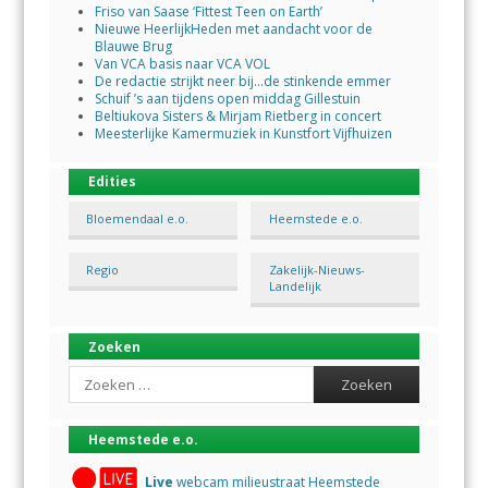
Friso van Saase ‘Fittest Teen on Earth’
Nieuwe HeerlijkHeden met aandacht voor de
Blauwe Brug
Van VCA basis naar VCA VOL
De redactie strijkt neer bij…de stinkende emmer
Schuif ’s aan tijdens open middag Gillestuin
Beltiukova Sisters & Mirjam Rietberg in concert
Meesterlijke Kamermuziek in Kunstfort Vijfhuizen
Edities
Bloemendaal e.o.
Heemstede e.o.
Regio
Zakelijk-Nieuws-
Landelijk
Zoeken
Search
Heemstede e.o.
Live
webcam milieustraat Heemstede