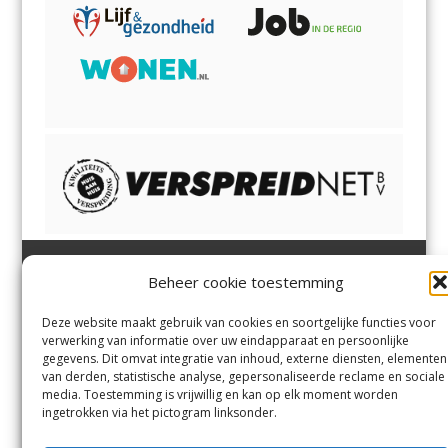
Beheer cookie toestemming
Heemsteder | Bloemendaler
Heemstede
,
Bloemendaal
,
Margadantstraat 34
Bennebroek
,
Vogelenzang
,
Deze website maakt gebruik van cookies en soortgelijke functies voor
1976 DN IJmuiden
Overveen
en
Aerdenhout
verwerking van informatie over uw eindapparaat en persoonlijke
023-8200170
gegevens. Dit omvat integratie van inhoud, externe diensten, elementen
info@heemsteder.nl
van derden, statistische analyse, gepersonaliseerde reclame en sociale
info@bloemendaler.nl
media. Toestemming is vrijwillig en kan op elk moment worden
Contact
ingetrokken via het pictogram linksonder.
Andere uitgaven
Bezorgklacht