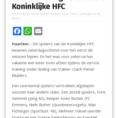
Koninklijke HFC
DOOR
REDACTIE DE HEEMSTEDER
|
6 JULI 2026
| GEPLAATST IN
REGIO
F
W
E
ac
h
m
Haarlem
– De spelers van de Koninklijke HFC
e
at
ai
kwamen zaterdagochtend voor het eerst dit
b
s
l
seizoen bijeen. En het was voor velen na hun
o
A
vakantie wel weer even afzien tijdens de eerste
training onder leiding van trainer-coach Pieter
o
p
Mulders.
k
p
Een veertiental spelers vertrokken afgelopen
seizoen naar andere clubs. Een zestal spelers, Fons
Gemmel (jong AZ), keeper Koen Bucker (FC
Emmen), Niels Butter (IJsselmeervogels), Max
Fichtinger (Sportlust ’46), Mehmet Yüksel (eerder
Sparta en het Turkse Şanlıurfaspor) en Ezechiël