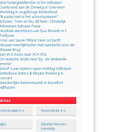
Veel belangstellenden in De Gillestuin
Duinbrand aan de Zeeweg in Overveen
Werkdag in vogelbosje Eindenhout
“Ik paste niet in het schoolsysteem”
Scholen, Toen en Nu, dit keer: Christelijk
Atheneum Adriaen Pauw
Muzikale wereldreis van Duo Bonetti in ’t
Trefpunt
Friso van Saase ‘Fittest Teen on Earth’
Nieuwe HeerlijkHeden met aandacht voor de
Blauwe Brug
Van VCA basis naar VCA VOL
De redactie strijkt neer bij…de stinkende
emmer
Schuif ’s aan tijdens open middag Gillestuin
Beltiukova Sisters & Mirjam Rietberg in
concert
Meesterlijke Kamermuziek in Kunstfort
Vijfhuizen
dities
loemendaal e.o.
Heemstede e.o.
egio
Zakelijk-Nieuws-
Landelijk