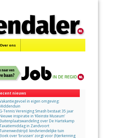
Menu
Skip
to
content
Over ons
ecent nieuws
Vakantiegevoel in eigen omgeving:
Middenduin
G-Tennis Vereniging Smash bestaat 35 jaar
Nieuwe inspiratie in ‘Kleinste Museum’
Buitenplaatswandeling over De Hartekamp
Taxatiemiddag in Zandvoort
Tuinenwedstrijd: kindvriendelijke tuin
Boek over ‘brussen’ zorgt voor (h)erkenning