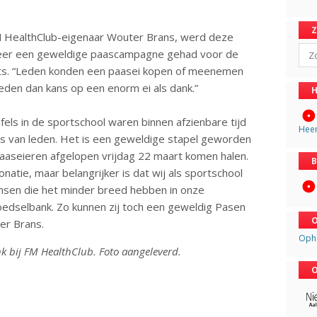
M HealthClub-eigenaar Wouter Brans, werd deze
Sear
weer een geweldige paascampagne gehad voor de
ots. “Leden konden een paasei kopen of meenemen
eden dan kans op een enorm ei als dank.”
H
fels in de sportschool waren binnen afzienbare tijd
Hee
rs van leden. Het is een geweldige stapel geworden
aaseieren afgelopen vrijdag 22 maart komen halen.
B
onatie, maar belangrijker is dat wij als sportschool
sen die het minder breed hebben in onze
Voedselbank. Zo kunnen zij toch een geweldig Pasen
O
er Brans.
Oph
nk bij FM HealthClub. Foto aangeleverd.
O