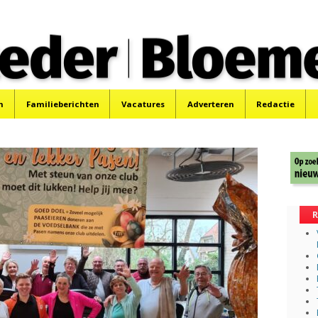
 Bloemendaler
 Bloemendaal en Bennebroek.
n
Familieberichten
Vacatures
Adverteren
Redactie
R