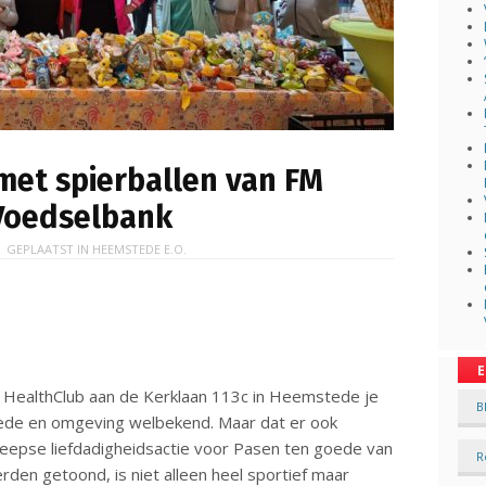
met spierballen van FM
Voedselbank
 GEPLAATST IN
HEEMSTEDE E.O.
E
M HealthClub aan de Kerklaan 113c in Heemstede je
B
tede en omgeving welbekend. Maar dat er ook
heepse liefdadigheidsactie voor Pasen ten goede van
R
den getoond, is niet alleen heel sportief maar