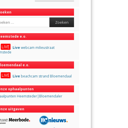
Zoeken
ch
eemstede e.o.
Live
webcam milieustraat
mstede
loemendaal e.o.
Live
beachcam strand Bloemendaal
nze ophaalpunten
aalpunten Heemsteder|Bloemendaler
nze uitgaven