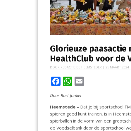
Glorieuze paasactie 
HealthClub voor de 
DOOR
REDACTIE DE HEEMSTEDER
|
25 MAART 2024
|
F
W
E
ac
h
m
Door Bart Jonker
e
at
ai
b
s
l
Heemstede
– Dat je bij sportschool F
spieren goed kunt trainen, is in Heems
o
A
spierballen in de vorm van een grootsc
o
p
de Voedselbank door de sportschool wer