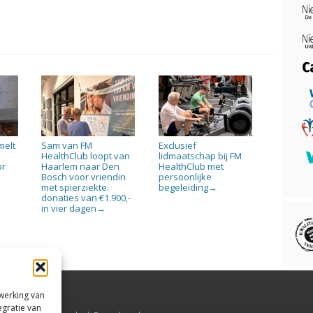
melt
Sam van FM
Exclusief
HealthClub loopt van
lidmaatschap bij FM
or
Haarlem naar Den
HealthClub met
Bosch voor vriendin
persoonlijke
met spierziekte:
begeleiding
→
donaties van €1.900,-
in vier dagen
→
rwerking van
egratie van