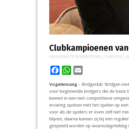
Clubkampioenen van 
DOOR
REDACTIE DE HEEMSTEDER
|
12 MEI 2026
| G
F
W
E
ac
h
m
Vogelenzang
– Bridgeclub ‘Bridgen met
e
at
ai
voor beginnende bridgers die de basis 
b
s
l
kunnen in een niet-competitieve omgevin
o
A
ervaring opdoen met het spelen op een c
voor als de spelers er even zelf niet m
o
p
blijven, daarna kunnen zij bij een regulie
k
p
gespeeld worden op woensdagmiddag in