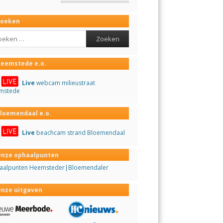
Zoeken
ch
eemstede e.o.
Live
webcam milieustraat
mstede
loemendaal e.o.
Live
beachcam strand Bloemendaal
nze ophaalpunten
aalpunten Heemsteder|Bloemendaler
nze uitgaven