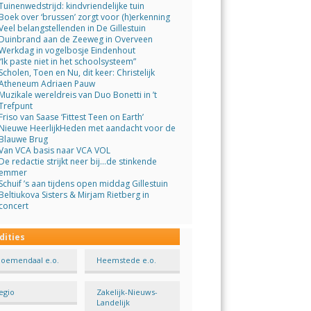
Tuinenwedstrijd: kindvriendelijke tuin
Boek over ‘brussen’ zorgt voor (h)erkenning
Veel belangstellenden in De Gillestuin
Duinbrand aan de Zeeweg in Overveen
Werkdag in vogelbosje Eindenhout
“Ik paste niet in het schoolsysteem”
Scholen, Toen en Nu, dit keer: Christelijk
Atheneum Adriaen Pauw
Muzikale wereldreis van Duo Bonetti in ’t
Trefpunt
Friso van Saase ‘Fittest Teen on Earth’
Nieuwe HeerlijkHeden met aandacht voor de
Blauwe Brug
Van VCA basis naar VCA VOL
De redactie strijkt neer bij…de stinkende
emmer
Schuif ’s aan tijdens open middag Gillestuin
Beltiukova Sisters & Mirjam Rietberg in
concert
dities
loemendaal e.o.
Heemstede e.o.
egio
Zakelijk-Nieuws-
Landelijk