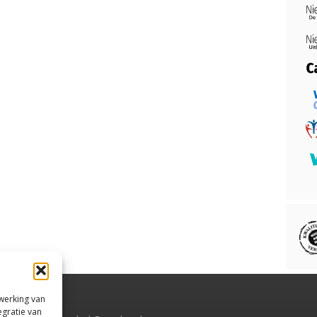
rwerking van
egratie van