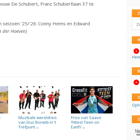
ouw De Schubert, Franz Schubertlaan 37 te
Sear
n seizoen ’25/’26: Conny Hems en Edward
n der Hoeven)
H
Hee
B
O
Oph
e
Muzikale wereldreis
Friso van Saase
O
van Duo Bonetti in ’t
‘Fittest Teen on
Trefpunt
Earth’
→
→