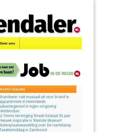
Menu
Skip
to
content
Over ons
ecent nieuws
Brandweer rukt massaal uit voor brand in
appartement in Heemstede
Vakantiegevoel in eigen omgeving:
Middenduin
G-Tennis Vereniging Smash bestaat 35 jaar
Nieuwe inspiratie in ‘Kleinste Museum’
Buitenplaatswandeling over De Hartekamp
Taxatiemiddag in Zandvoort