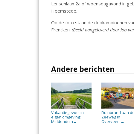
Lensenlaan 2a of woensdagavond in geb
Heemstede.
Op de foto staan de clubkampioenen va
Frencken.
(Beeld aangeleverd door Job va
Andere berichten
Vakantiegevoel in
Duinbrand aan d
eigen omgeving:
Zeeweg in
Middenduin
Overveen
→
→