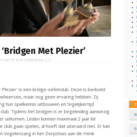
‘Bridgen Met Plezier’
EPLAATST IN
BLOEMENDAAL E.O.
 Plezier’ is een bridge-oefenclub. Deze is bedoeld
beheersen, maar nog geen ervaring hebben. Zij
g hun spelkennis uitbouwen en tegelijkertijd
E
lub. Tijdens het bridgen is er begeleiding aanwezig
B
eer uitkomen. Leden kunnen maximaal 2 jaar lid
re club gaan spelen, al hoeft dat uiteraard niet. Er kan
R
 Vogelenzang in het Dorpshuis aan de Henk