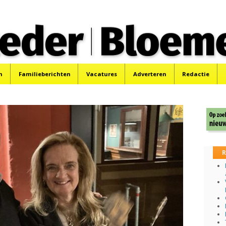
 Bloemendaler
 Bloemendaal en Bennebroek.
n
Familieberichten
Vacatures
Adverteren
Redactie
R