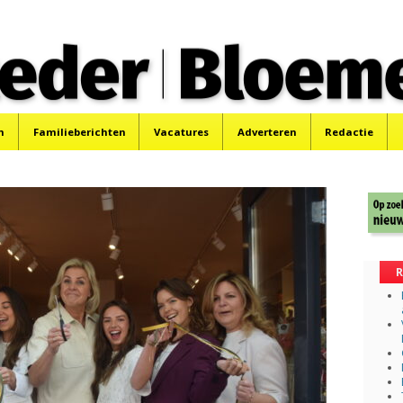
 Bloemendaler
 Bloemendaal en Bennebroek.
n
Familieberichten
Vacatures
Adverteren
Redactie
R