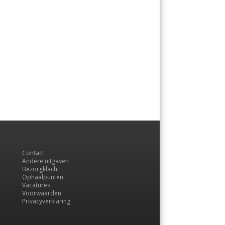
Contact
Andere uitgaven
Bezorgklacht
Ophaalpunten
Vacatures
Voorwaarden
Privacyverklaring