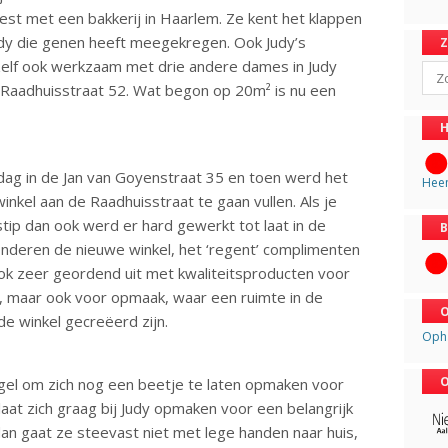
est met een bakkerij in Haarlem. Ze kent het klappen
udy die genen heeft meegekregen. Ook Judy’s
zelf ook werkzaam met drie andere dames in Judy
Sear
 Raadhuisstraat 52. Wat begon op 20m² is nu een
H
ag in de Jan van Goyenstraat 35 en toen werd het
Hee
inkel aan de Raadhuisstraat te gaan vullen. Als je
dstip dan ook werd er hard gewerkt tot laat in de
B
nderen de nieuwe winkel, het ‘regent’ complimenten
 ook zeer geordend uit met kwaliteitsproducten voor
s, maar ook voor opmaak, waar een ruimte in de
O
de winkel gecreëerd zijn.
Oph
O
egel om zich nog een beetje te laten opmaken voor
 laat zich graag bij Judy opmaken voor een belangrijk
an gaat ze steevast niet met lege handen naar huis,