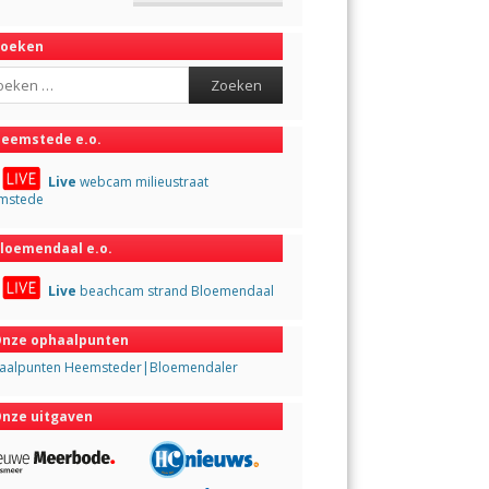
Zoeken
ch
eemstede e.o.
Live
webcam milieustraat
mstede
loemendaal e.o.
Live
beachcam strand Bloemendaal
nze ophaalpunten
aalpunten Heemsteder|Bloemendaler
nze uitgaven