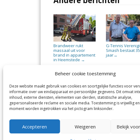
Andere berichten
Brandweer rukt
G-Tennis Verenig
massaal uit voor
Smash bestaat 3
brand in appartement
jaar
→
in Heemstede
→
Beheer cookie toestemming
Deze website maakt gebruik van cookies en soortgelijke functies voor ve
informatie over uw eindapparaat en persoonlijke gegevens. Dit omvat int
Heemsteder | Bloemendaler
He
inhoud, externe diensten, elementen van derden, statistische analyse,
Margadantstraat 34
Vog
gepersonaliseerde reclame en sociale media. Toestemming is vrijwillig en
1976 DN IJmuiden
moment worden ingetrokken via het pictogram linksonder.
023-8200170
info@heemsteder.nl
info@bloemendaler.nl
Accepteren
Weigeren
Bekijk voo