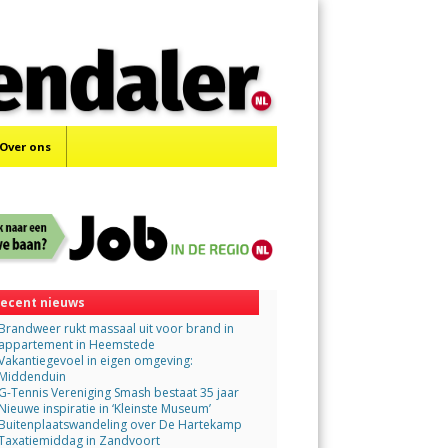
Menu
Skip
to
content
Over ons
ecent nieuws
Brandweer rukt massaal uit voor brand in
appartement in Heemstede
Vakantiegevoel in eigen omgeving:
Middenduin
G-Tennis Vereniging Smash bestaat 35 jaar
Nieuwe inspiratie in ‘Kleinste Museum’
Buitenplaatswandeling over De Hartekamp
Taxatiemiddag in Zandvoort