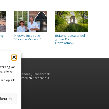
ing
Nieuwe inspiratie in
Buitenplaatswandelin
5
‘Kleinste Museum’
g over De
→
Hartekamp
→
rwerking van
egratie van
emstede
,
Bloemendaal
,
Bennebroek
,
elenzang
,
Overveen
en
Aerdenhout
 kan op elk
rkeuren