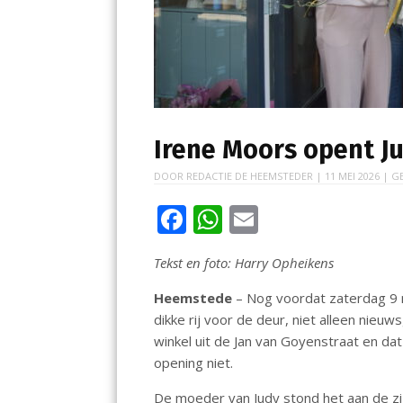
Irene Moors opent J
DOOR
REDACTIE DE HEEMSTEDER
|
11 MEI 2026
| G
F
W
E
ac
h
m
Tekst en foto: Harry Opheikens
e
at
ai
b
s
l
Heemstede
– Nog voordat zaterdag 9 m
dikke rij voor de deur, niet alleen nieu
o
A
winkel uit de Jan van Goyenstraat en da
o
p
opening niet.
k
p
De moeder van Judy stond het aan de zi