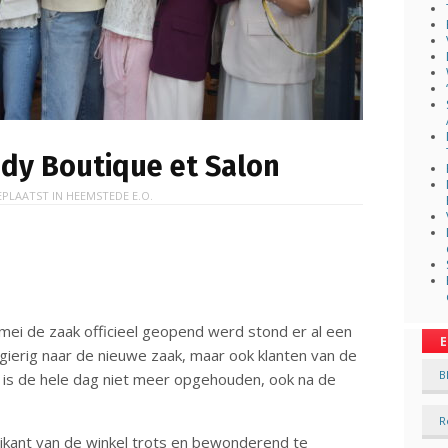
udy Boutique et Salon
EPLAATST IN
HEEMSTEDE E.O.
ei de zaak officieel geopend werd stond er al een
E
wsgierig naar de nieuwe zaak, maar ook klanten van de
B
t is de hele dag niet meer opgehouden, ook na de
R
jkant van de winkel trots en bewonderend te