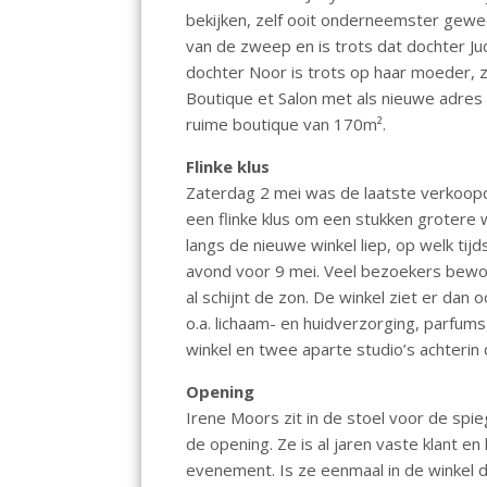
bekijken, zelf ooit onderneemster gewe
van de zweep en is trots dat dochter J
dochter Noor is trots op haar moeder, 
Boutique et Salon met als nieuwe adres
ruime boutique van 170m².
Flinke klus
Zaterdag 2 mei was de laatste verkoopd
een flinke klus om een stukken grotere w
langs de nieuwe winkel liep, op welk tij
avond voor 9 mei. Veel bezoekers bewo
al schijnt de zon. De winkel ziet er dan
o.a. lichaam- en huidverzorging, parfum
winkel en twee aparte studio’s achterin 
Opening
Irene Moors zit in de stoel voor de spi
de opening. Ze is al jaren vaste klant en
evenement. Is ze eenmaal in de winkel d