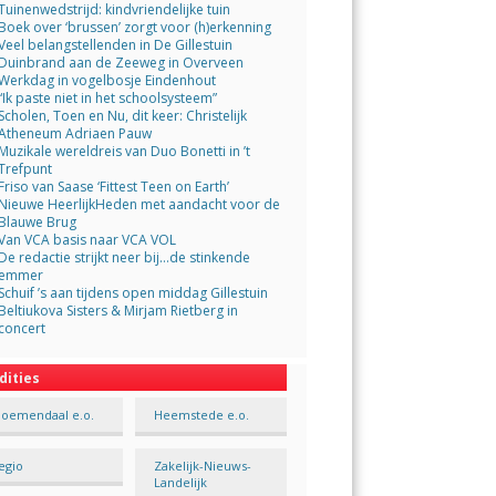
Tuinenwedstrijd: kindvriendelijke tuin
Boek over ‘brussen’ zorgt voor (h)erkenning
Veel belangstellenden in De Gillestuin
Duinbrand aan de Zeeweg in Overveen
Werkdag in vogelbosje Eindenhout
“Ik paste niet in het schoolsysteem”
Scholen, Toen en Nu, dit keer: Christelijk
Atheneum Adriaen Pauw
Muzikale wereldreis van Duo Bonetti in ’t
Trefpunt
Friso van Saase ‘Fittest Teen on Earth’
Nieuwe HeerlijkHeden met aandacht voor de
Blauwe Brug
Van VCA basis naar VCA VOL
De redactie strijkt neer bij…de stinkende
emmer
Schuif ’s aan tijdens open middag Gillestuin
Beltiukova Sisters & Mirjam Rietberg in
concert
dities
loemendaal e.o.
Heemstede e.o.
egio
Zakelijk-Nieuws-
Landelijk