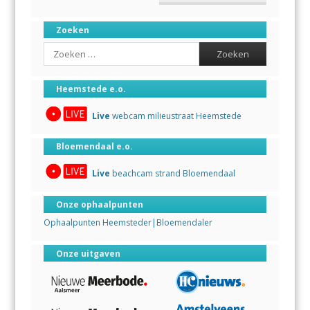
Zoeken
Search
Heemstede e.o.
Live
webcam milieustraat Heemstede
Bloemendaal e.o.
Live
beachcam strand Bloemendaal
Onze ophaalpunten
Ophaalpunten Heemsteder|Bloemendaler
Onze uitgaven