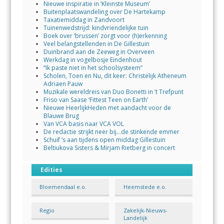
Nieuwe inspiratie in ‘Kleinste Museum’
Buitenplaatswandeling over De Hartekamp
Taxatiemiddag in Zandvoort
Tuinenwedstrijd: kindvriendelijke tuin
Boek over ‘brussen’ zorgt voor (h)erkenning
Veel belangstellenden in De Gillestuin
Duinbrand aan de Zeeweg in Overveen
Werkdag in vogelbosje Eindenhout
“Ik paste niet in het schoolsysteem”
Scholen, Toen en Nu, dit keer: Christelijk Atheneum
Adriaen Pauw
Muzikale wereldreis van Duo Bonetti in ’t Trefpunt
Friso van Saase ‘Fittest Teen on Earth’
Nieuwe HeerlijkHeden met aandacht voor de
Blauwe Brug
Van VCA basis naar VCA VOL
De redactie strijkt neer bij…de stinkende emmer
Schuif ’s aan tijdens open middag Gillestuin
Beltiukova Sisters & Mirjam Rietberg in concert
Edities
Bloemendaal e.o.
Heemstede e.o.
Regio
Zakelijk-Nieuws-
Landelijk