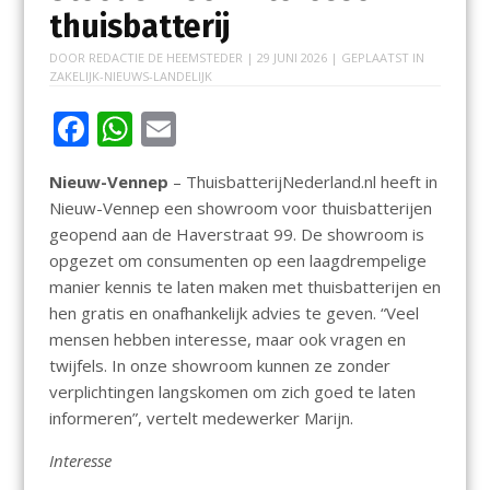
thuisbatterij
DOOR
REDACTIE DE HEEMSTEDER
|
29 JUNI 2026
| GEPLAATST IN
ZAKELIJK-NIEUWS-LANDELIJK
F
W
E
ac
h
m
Nieuw-Vennep
– ThuisbatterijNederland.nl heeft in
e
at
ai
Nieuw-Vennep een showroom voor thuisbatterijen
b
s
l
geopend aan de Haverstraat 99. De showroom is
o
A
opgezet om consumenten op een laagdrempelige
manier kennis te laten maken met thuisbatterijen en
o
p
hen gratis en onafhankelijk advies te geven. “Veel
k
p
mensen hebben interesse, maar ook vragen en
twijfels. In onze showroom kunnen ze zonder
verplichtingen langskomen om zich goed te laten
informeren”, vertelt medewerker Marijn.
Interesse