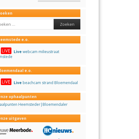
Zoeken
ch
eemstede e.o.
Live
webcam milieustraat
mstede
loemendaal e.o.
Live
beachcam strand Bloemendaal
nze ophaalpunten
aalpunten Heemsteder|Bloemendaler
nze uitgaven