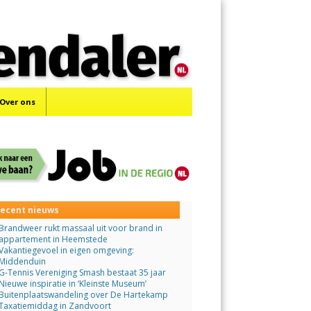
Menu
Skip
to
content
Over ons
ecent nieuws
Brandweer rukt massaal uit voor brand in
appartement in Heemstede
Vakantiegevoel in eigen omgeving:
Middenduin
G-Tennis Vereniging Smash bestaat 35 jaar
Nieuwe inspiratie in ‘Kleinste Museum’
Buitenplaatswandeling over De Hartekamp
Taxatiemiddag in Zandvoort