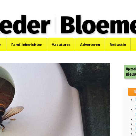
 Bloemendaler
 Bloemendaal en Bennebroek.
n
Familieberichten
Vacatures
Adverteren
Redactie
R