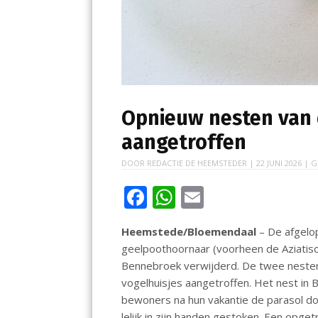
Opnieuw nesten van
aangetroffen
DOOR
REDACTIE DE HEEMSTEDER
|
22 JUNI 2026
| G
F
W
E
ac
h
m
Heemstede/Bloemendaal
– De afgelop
e
at
ai
geelpoothoornaar (voorheen de Aziatis
b
s
l
Bennebroek verwijderd. De twee neste
o
A
vogelhuisjes aangetroffen. Het nest in 
bewoners na hun vakantie de parasol d
o
p
lelijk in zijn handen gestoken. Een op