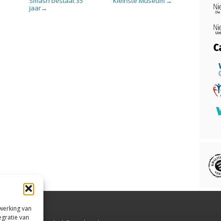
Smash bestaat 35
‘Kleinste Museum’
→
jaar
→
rwerking van
egratie van