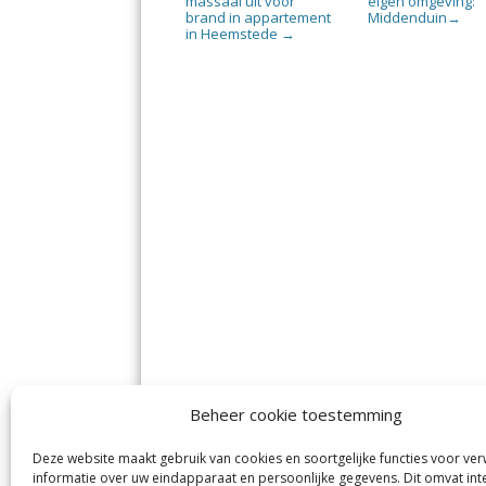
massaal uit voor
eigen omgeving:
brand in appartement
Middenduin
→
in Heemstede
→
Beheer cookie toestemming
Deze website maakt gebruik van cookies en soortgelijke functies voor ve
informatie over uw eindapparaat en persoonlijke gegevens. Dit omvat int