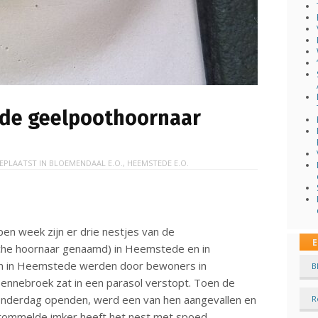
 de geelpoothoornaar
EPLAATST IN
BLOEMENDAAL E.O.
,
HEEMSTEDE E.O.
en week zijn er drie nestjes van de
E
che hoornaar genaamd) in Heemstede en in
n in Heemstede werden door bewoners in
B
Bennebroek zat in een parasol verstopt. Toen de
onderdag openden, werd een van hen aangevallen en
R
getrommelde imker heeft het nest met spoed