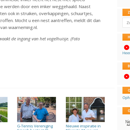
de werden door een imker weggehaald. Naast
ten ook in struiken, overkappingen, schuurtjes,
Sear
roffen. Mocht u een nest aantreffen, meldt dit dan
 van waarneming.nl.
H
aakt de ingang van het vogelhuisje. (Foto
Hee
B
O
Oph
O
n
G-Tennis Vereniging
Nieuwe inspiratie in