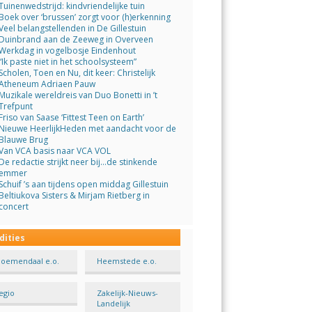
Tuinenwedstrijd: kindvriendelijke tuin
Boek over ‘brussen’ zorgt voor (h)erkenning
Veel belangstellenden in De Gillestuin
Duinbrand aan de Zeeweg in Overveen
Werkdag in vogelbosje Eindenhout
“Ik paste niet in het schoolsysteem”
Scholen, Toen en Nu, dit keer: Christelijk
Atheneum Adriaen Pauw
Muzikale wereldreis van Duo Bonetti in ’t
Trefpunt
Friso van Saase ‘Fittest Teen on Earth’
Nieuwe HeerlijkHeden met aandacht voor de
Blauwe Brug
Van VCA basis naar VCA VOL
De redactie strijkt neer bij…de stinkende
emmer
Schuif ’s aan tijdens open middag Gillestuin
Beltiukova Sisters & Mirjam Rietberg in
concert
dities
loemendaal e.o.
Heemstede e.o.
egio
Zakelijk-Nieuws-
Landelijk