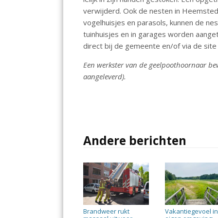
k
p
verwijderd. Ook de nesten in Heemste
vogelhuisjes en parasols, kunnen de nes
tuinhuisjes en in garages worden aanget
direct bij de gemeente en/of via de site
Een werkster van de geelpoothoornaar bew
aangeleverd).
Andere berichten
Brandweer rukt
Vakantiegevoel i