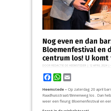
Nog even en dan bars
Bloemenfestival en 
centrum los! U komt
DOOR
REDACTIE DE HEEMSTEDER
|
12 APRIL 2024
| 
F
W
E
ac
h
m
Heemstede –
Op zaterdag 20 april bars
e
at
ai
Raadhuisstraat/Binnenweg los . Dan 
b
s
l
weer een fleurig Bloemenfestival en een
o
A
Feest in de winkelstraat!