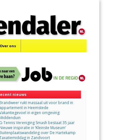
Menu
Skip
to
content
Over ons
ecent nieuws
Brandweer rukt massaal uit voor brand in
appartement in Heemstede
Vakantiegevoel in eigen omgeving:
Middenduin
G-Tennis Vereniging Smash bestaat 35 jaar
Nieuwe inspiratie in ‘Kleinste Museum’
Buitenplaatswandeling over De Hartekamp
Taxatiemiddag in Zandvoort