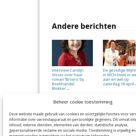
Andere berichten
Interview Carolijn
De gezellige Wijn
Visser over haar
in WCH komt er w
roman ‘Broers’ bij
aan en wel op
Boekhandel
zaterdag 18 april
Blokker
→
Beheer cookie toestemming
Deze website maakt gebruik van cookies en soortgelijke functies voor ve
informatie over uw eindapparaat en persoonlijke gegevens. Dit omvat int
Heemsteder | Bloemendaler
He
inhoud, externe diensten, elementen van derden, statistische analyse,
Margadantstraat 34
Vog
gepersonaliseerde reclame en sociale media. Toestemming is vrijwillig en
1976 DN IJmuiden
moment worden ingetrokken via het pictogram linksonder.