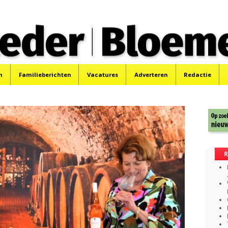
 Bloemendaler
 Bloemendaal en Bennebroek.
n
Familieberichten
Vacatures
Adverteren
Redactie
R