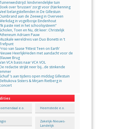
Tuinenwedstrijd: kindvriendelijke tuin
Boek over ‘brussen’ zorgt voor (h)erkenning
Veel belangstellenden in De Gillestuin
Duinbrand aan de Zeeweg in Overveen
Werkdag in vogelbosje Eindenhout
“Ik paste niet in het schoolsysteem”
Scholen, Toen en Nu, dit keer: Christelijk
Atheneum Adriaen Pauw
Muzikale wereldreis van Duo Bonetti in ’t
Trefpunt
Friso van Saase ‘Fittest Teen on Earth’
Nieuwe HeerlijkHeden met aandacht voor de
Blauwe Brug
Van VCA basis naar VCA VOL
De redactie strijkt neer bij…de stinkende
emmer
Schuif ’s aan tijdens open middag Gillestuin
Beltiukova Sisters & Mirjam Rietberg in
concert
dities
loemendaal e.o.
Heemstede e.o.
egio
Zakelijk-Nieuws-
Landelijk