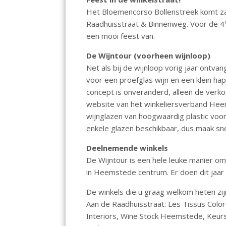
o
p
Het Bloemencorso Bollenstreek komt z
k
p
Raadhuisstraat & Binnenweg. Voor de 4
een mooi feest van.
De Wijntour (voorheen wijnloop)
Net als bij de wijnloop vorig jaar ontv
voor een proefglas wijn en een klein hap
concept is onveranderd, alleen de verko
website van het winkeliersverband He
wijnglazen van hoogwaardig plastic voor d
enkele glazen beschikbaar, dus maak sne
Deelnemende winkels
De Wijntour is een hele leuke manier om
in Heemstede centrum. Er doen dit jaar
De winkels die u graag welkom heten zij
Aan de Raadhuisstraat: Les Tissus Colo
Interiors, Wine Stock Heemstede, Keur