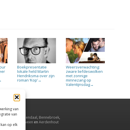
tour
Boekpresentatie
Weersverwachting:
eer
lokale held Martin
zware liefdeswolken
Hendriksma over zijn
met zonnige
roman ‘Kop’
minnezang op
→
→
Valentijnsdag
→
rwerking van
egratie van
emstede
,
Bloemendaal
,
Bennebroek
,
elenzang
,
Overveen
en
Aerdenhout
 kan op elk