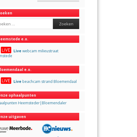
Zoeken
ch
eemstede e.o.
Live
webcam milieustraat
mstede
loemendaal e.o.
Live
beachcam strand Bloemendaal
nze ophaalpunten
aalpunten Heemsteder|Bloemendaler
nze uitgaven