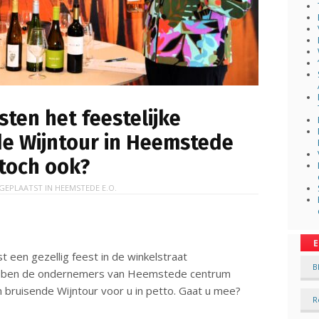
ten het feestelijke
de Wijntour in Heemstede
 toch ook?
GEPLAATST IN
HEEMSTEDE E.O.
E
t een gezellig feest in de winkelstraat
B
hebben de ondernemers van Heemstede centrum
 bruisende Wijntour voor u in petto. Gaat u mee?
R