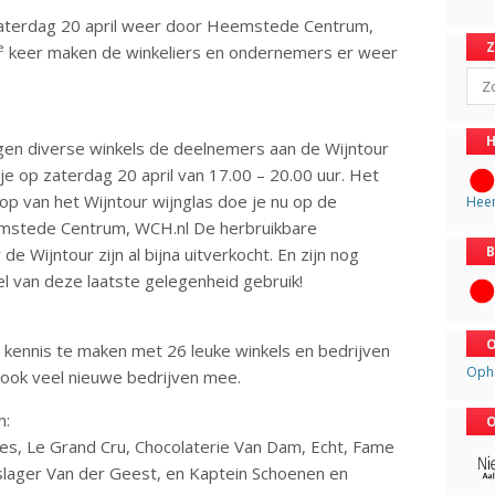
aterdag 20 april weer door Heemstede Centrum,
e
keer maken de winkeliers en ondernemers er weer
Sear
H
angen diverse winkels de deelnemers aan de Wijntour
je op zaterdag 20 april van 17.00 – 20.00 uur. Het
op van het Wijntour wijnglas doe je nu op de
Hee
emstede Centrum, WCH.nl De herbruikbare
B
e Wijntour zijn al bijna uitverkocht. En zijn nog
l van deze laatste gelegenheid gebruik!
O
 kennis te maken met 26 leuke winkels en bedrijven
Oph
 ook veel nieuwe bedrijven mee.
n:
O
res, Le Grand Cru, Chocolaterie Van Dam, Echt, Fame
slager Van der Geest, en Kaptein Schoenen en