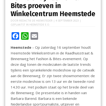
Bites proeven in
Winkelcentrum Heemstede
DOOR
REDACTIE DE HEEMSTEDER
|
4 SEPTEMBER 2023
|
GEPLAATST IN
HEEMSTEDE E.O.
F
W
E
ac
h
m
Heemstede
– Op zaterdag 16 september houdt
e
at
ai
Heemstede Winkelcentrum in de Raadhuisstraat &
b
s
l
Binnenweg het Fashion & Bites-evenement. Op
o
A
deze dag tonen de modezaken de laatste trends
tijdens een sprankelende modeshow op de catwalk
o
p
aan de Binnenweg. Er zijn twee showmomenten: de
k
p
eerste modeshow is om 13 uur en de tweede rond
14.30 uur. Het podium staat op het brede deel van
de Binnenweg. De presentatie is in handen van
Barbara Barend. Barbara is een bekende
Nederlandse sportjournaliste, uitgever en