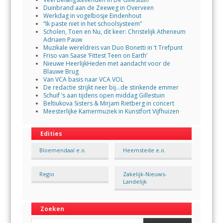
Duinbrand aan de Zeeweg in Overveen
Werkdag in vogelbosje Eindenhout
“Ik paste niet in het schoolsysteem”
Scholen, Toen en Nu, dit keer: Christelijk Atheneum
Adriaen Pauw
Muzikale wereldreis van Duo Bonetti in ’t Trefpunt
Friso van Saase ‘Fittest Teen on Earth’
Nieuwe HeerlijkHeden met aandacht voor de
Blauwe Brug
Van VCA basis naar VCA VOL
De redactie strijkt neer bij…de stinkende emmer
Schuif ’s aan tijdens open middag Gillestuin
Beltiukova Sisters & Mirjam Rietberg in concert
Meesterlijke Kamermuziek in Kunstfort Vijfhuizen
Edities
Bloemendaal e.o.
Heemstede e.o.
Regio
Zakelijk-Nieuws-
Landelijk
Zoeken
Search