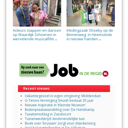
Acteurs stappen en dansen
Kledingzaak Shoeby op de
op Waardijk Schoenen in
Binnenweg in Heemstede
wervelende musicalfilm
in nieuwe handen
→
→
Recent nieuws
Vakantiegevoel in eigen omgeving: Middenduin
G-Tennis Vereniging Smash bestaat 35 jaar
Nieuwe inspiratie in ‘Kleinste Museum’
Buitenplaatswandeling over De Hartekamp
Taxatiemiddag in Zandvoort
Tuinenwedstrijd: kindvriendelijke tuin
Boek over ‘brussen’ zorgt voor (h)erkenning
Veel belangstellenden in De Gillestuin