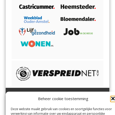
Beheer cookie toestemming
Heemsteder | Bloemendaler
Heemstede
,
Bloemendaal
,
Margadantstraat 34
Bennebroek
,
Vogelenzang
,
Deze website maakt gebruik van cookies en soortgelijke functies voor
1976 DN IJmuiden
Overveen
en
Aerdenhout
verwerking van informatie over uw eindapparaat en persoonlijke