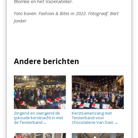
Blomke en het Vazenatelier.
Foto boven: Fashion & Bites in 2022. Fotograaf: Bart
Jonker
Andere berichten
Zingend en swingend de
Kerstsamenzang met
ijskoude kerstnacht in met
Teisterband voor
de Teisterband
Chocolaterie Van Dam
→
→