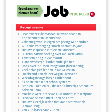
Recent nieuws
Brandweer rukt massaal uit voor brand in
appartement in Heemstede
Vakantiegevoel in eigen omgeving: Middenduin
G-Tennis Vereniging Smash bestaat 35 jaar
Nieuwe inspiratie in ‘Kleinste Museum’
Buitenplaatswandeling over De Hartekamp
Taxatiemiddag in Zandvoort
Tuinenwedstrijd: kindvriendelijke tuin
Boek over ‘brussen’ zorgt voor (h)erkenning
Veel belangstellenden in De Gillestuin
Duinbrand aan de Zeeweg in Overveen
Werkdag in vogelbosje Eindenhout
“Ik paste niet in het schoolsysteem”
Scholen, Toen en Nu, dit keer: Christelijk Atheneum
Adriaen Pauw
Muzikale wereldreis van Duo Bonetti in ’t Trefpunt
Friso van Saase ‘Fittest Teen on Earth’
Nieuwe HeerlijkHeden met aandacht voor de
Blauwe Brug
Van VCA basis naar VCA VOL