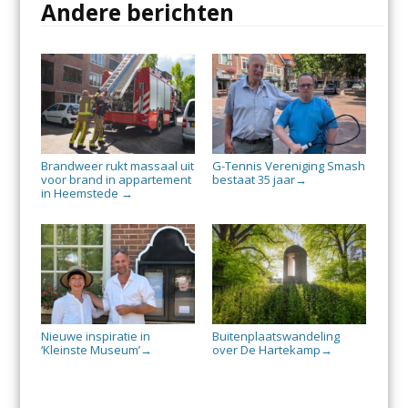
Andere berichten
Brandweer rukt massaal uit
G-Tennis Vereniging Smash
voor brand in appartement
bestaat 35 jaar
→
in Heemstede
→
Nieuwe inspiratie in
Buitenplaatswandeling
‘Kleinste Museum’
over De Hartekamp
→
→