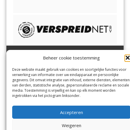
Beheer cookie toestemming
Heemsteder | Bloemendaler
Heemstede
,
Bloemendaal
,
Margadantstraat 34
Bennebroek
,
Vogelenzang
,
Deze website maakt gebruik van cookies en soortgelijke functies voor
1976 DN IJmuiden
Overveen
en
Aerdenhout
verwerking van informatie over uw eindapparaat en persoonlijke
023-8200170
gegevens. Dit omvat integratie van inhoud, externe diensten, elementen
info@heemsteder.nl
van derden, statistische analyse, gepersonaliseerde reclame en sociale
info@bloemendaler.nl
media. Toestemming is vrijwillig en kan op elk moment worden
Contact
ingetrokken via het pictogram linksonder.
Andere uitgaven
Bezorgklacht
Ophaalpunten
Accepteren
Vacatures
Voorwaarden
Privacyverklaring
Weigeren