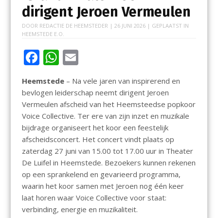
dirigent Jeroen Vermeulen
DOOR
REDACTIE DE HEEMSTEDER
|
26 JUNI 2026
| GEPLAATST IN
HEEMSTEDE E.O.
F
W
E
ac
h
m
Heemstede
– Na vele jaren van inspirerend en
e
at
ai
bevlogen leiderschap neemt dirigent Jeroen
b
s
l
Vermeulen afscheid van het Heemsteedse popkoor
o
A
Voice Collective. Ter ere van zijn inzet en muzikale
bijdrage organiseert het koor een feestelijk
o
p
afscheidsconcert. Het concert vindt plaats op
k
p
zaterdag 27 juni van 15.00 tot 17.00 uur in Theater
De Luifel in Heemstede. Bezoekers kunnen rekenen
op een sprankelend en gevarieerd programma,
waarin het koor samen met Jeroen nog één keer
laat horen waar Voice Collective voor staat:
verbinding, energie en muzikaliteit.