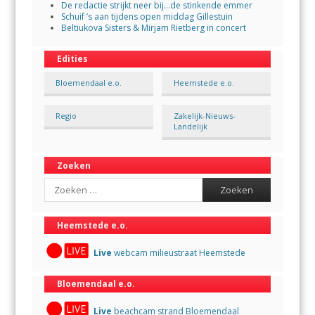
De redactie strijkt neer bij…de stinkende emmer
Schuif ’s aan tijdens open middag Gillestuin
Beltiukova Sisters & Mirjam Rietberg in concert
Edities
Bloemendaal e.o.
Heemstede e.o.
Regio
Zakelijk-Nieuws-
Landelijk
Zoeken
Search
Heemstede e.o.
Live
webcam milieustraat Heemstede
Bloemendaal e.o.
Live
beachcam strand Bloemendaal