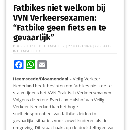
Fatbikes niet welkom bij
VVN Verkeersexamen:
“Fatbike geen fiets en te
gevaarlijk”
DOOR
REDACTIE DE HEEMSTEDER
|
27 MAART 2024
| GEPLAATST
IN
HEEMSTEDE E.O.
F
W
E
ac
h
m
Heemstede/Bloemendaal
– Veilig Verkeer
e
at
ai
Nederland heeft besloten om fatbikes niet toe te
b
s
l
staan tijdens het VVN Praktisch Verkeersexamen.
o
A
Volgens directeur Evert-Jan Hulshof van Veilig
Verkeer Nederland kan het hoge
o
p
snelheidspotentieel van fatbikes leiden tot
k
p
gevaarlijke situaties voor zowel kinderen als de
omgeving. Dit staat haaks op de doelstellingen van