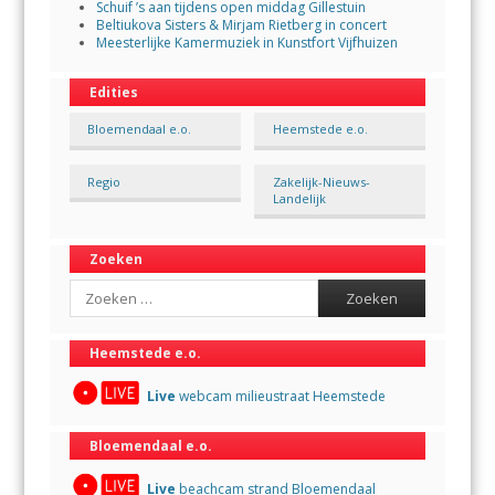
Schuif ’s aan tijdens open middag Gillestuin
Beltiukova Sisters & Mirjam Rietberg in concert
Meesterlijke Kamermuziek in Kunstfort Vijfhuizen
Edities
Bloemendaal e.o.
Heemstede e.o.
Regio
Zakelijk-Nieuws-
Landelijk
Zoeken
Search
Heemstede e.o.
Live
webcam milieustraat Heemstede
Bloemendaal e.o.
Live
beachcam strand Bloemendaal