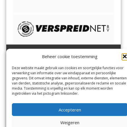
Beheer cookie toestemming
Heemsteder | Bloemendaler
Heemstede
,
Bloemendaal
,
Margadantstraat 34
Bennebroek
,
Vogelenzang
,
Deze website maakt gebruik van cookies en soortgelijke functies voor
1976 DN IJmuiden
Overveen
en
Aerdenhout
verwerking van informatie over uw eindapparaat en persoonlijke
023-8200170
gegevens. Dit omvat integratie van inhoud, externe diensten, elementen
info@heemsteder.nl
van derden, statistische analyse, gepersonaliseerde reclame en sociale
info@bloemendaler.nl
media. Toestemming is vrijwillig en kan op elk moment worden
Contact
ingetrokken via het pictogram linksonder.
Andere uitgaven
Bezorgklacht
Ophaalpunten
Accepteren
Vacatures
Voorwaarden
Privacyverklaring
Weigeren