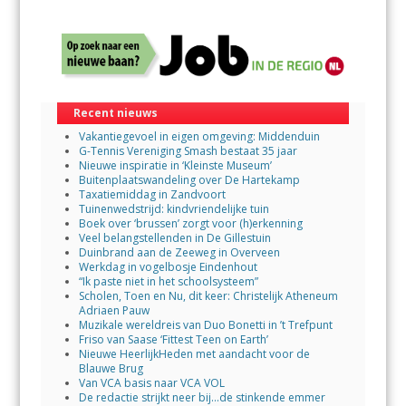
Recent nieuws
Vakantiegevoel in eigen omgeving: Middenduin
G-Tennis Vereniging Smash bestaat 35 jaar
Nieuwe inspiratie in ‘Kleinste Museum’
Buitenplaatswandeling over De Hartekamp
Taxatiemiddag in Zandvoort
Tuinenwedstrijd: kindvriendelijke tuin
Boek over ‘brussen’ zorgt voor (h)erkenning
Veel belangstellenden in De Gillestuin
Duinbrand aan de Zeeweg in Overveen
Werkdag in vogelbosje Eindenhout
“Ik paste niet in het schoolsysteem”
Scholen, Toen en Nu, dit keer: Christelijk Atheneum
Adriaen Pauw
Muzikale wereldreis van Duo Bonetti in ’t Trefpunt
Friso van Saase ‘Fittest Teen on Earth’
Nieuwe HeerlijkHeden met aandacht voor de
Blauwe Brug
Van VCA basis naar VCA VOL
De redactie strijkt neer bij…de stinkende emmer