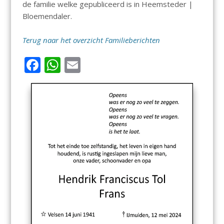
de familie welke gepubliceerd is in Heemsteder |
Bloemendaler.
Terug naar het overzicht Familieberichten
F
W
E
ac
h
m
e
at
ai
b
s
l
o
A
o
p
k
p