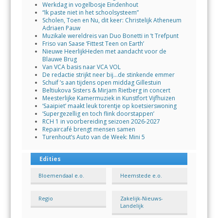
Werkdag in vogelbosje Eindenhout
“Ik paste niet in het schoolsysteem”
Scholen, Toen en Nu, dit keer: Christelijk Atheneum
Adriaen Pauw
Muzikale wereldreis van Duo Bonetti in ’t Trefpunt
Friso van Saase ‘Fittest Teen on Earth’
Nieuwe HeerlijkHeden met aandacht voor de
Blauwe Brug
Van VCA basis naar VCA VOL
De redactie strijkt neer bij…de stinkende emmer
Schuif ’s aan tijdens open middag Gillestuin
Beltiukova Sisters & Mirjam Rietberg in concert
Meesterlijke Kamermuziek in Kunstfort Vijfhuizen
‘Saaipiet’ maakt leuk torentje op koetsierswoning
‘Supergezellig en toch flink doorstappen’
RCH 1 in voorbereiding seizoen 2026-2027
Repaircafé brengt mensen samen
Turenhout’s Auto van de Week: Mini 5
Edities
Bloemendaal e.o.
Heemstede e.o.
Regio
Zakelijk-Nieuws-
Landelijk