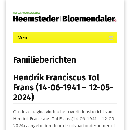
Menu
Skip
De Heemsteder | Bloemendaler
to
content
Het laatste nieuws uit Heemstede, Haarlem-Zuid, Bloemendaal
en Bennebroek.
Menu
Skip
to
content
Familieberichten
Hendrik Franciscus Tol
Frans (14-06-1941 – 12-05-
2024)
Op deze pagina vindt u het overlijdensbericht van
Hendrik Franciscus Tol Frans (14-06-1941 – 12-05-
2024) aangeboden door de uitvaartondernemer of