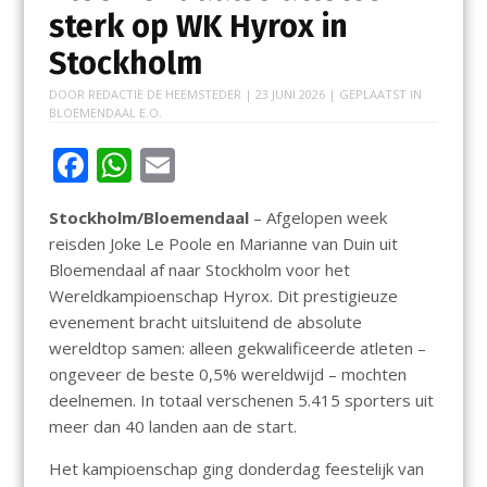
sterk op WK Hyrox in
Stockholm
DOOR
REDACTIE DE HEEMSTEDER
|
23 JUNI 2026
| GEPLAATST IN
BLOEMENDAAL E.O.
F
W
E
ac
h
m
Stockholm/Bloemendaal
– Afgelopen week
e
at
ai
reisden Joke Le Poole en Marianne van Duin uit
b
s
l
Bloemendaal af naar Stockholm voor het
o
A
Wereldkampioenschap Hyrox. Dit prestigieuze
evenement bracht uitsluitend de absolute
o
p
wereldtop samen: alleen gekwalificeerde atleten –
k
p
ongeveer de beste 0,5% wereldwijd – mochten
deelnemen. In totaal verschenen 5.415 sporters uit
meer dan 40 landen aan de start.
Het kampioenschap ging donderdag feestelijk van