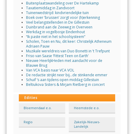
Buitenplaatswandeling over De Hartekamp
Taxatiemiddag in Zandvoort
Tuinenwedstrijd: kindvriendelijke tuin
Boek over ‘brussen’ zorgt voor (h)erkenning
Veel belangstellenden in De Gillestuin
Duinbrand aan de Zeeweg in Overveen
Werkdag in vogelbosje Eindenhout
“Ik paste niet in het schoolsysteem”
Scholen, Toen en Nu, dit keer: Christelijk Atheneum
Adriaen Pauw
Muzikale wereldreis van Duo Bonetti in ’t Trefpunt
Friso van Saase ‘Fittest Teen on Earth’
Nieuwe HeerlijkHeden met aandacht voor de
Blauwe Brug
Van VCA basis naar VCA VOL
De redactie strijkt neer bij…de stinkende emmer
Schuif ’s aan tijdens open middag Gillestuin
Beltiukova Sisters & Mirjam Rietberg in concert
Edities
Bloemendaal e.o.
Heemstede e.o.
Regio
Zakelijk-Nieuws-
Landelijk