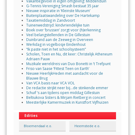
Vakantiegevoel in eigen omgeving: Middenduin
G-Tennis Vereniging Smash bestaat 35 jaar
Nieuwe inspiratie in ‘Kleinste Museum’
Buitenplaatswandeling over De Hartekamp
Taxatiemiddag in Zandvoort
Tuinenwedstrijd: kindvriendelijke tuin
Boek over ‘brussen’ zorgt voor (h)erkenning
Veel belangstellenden in De Gillestuin
Duinbrand aan de Zeeweg in Overveen
Werkdag in vogelbosje Eindenhout
“Ik paste niet in het schoolsysteem”
Scholen, Toen en Nu, dit keer: Christelijk Atheneum
Adriaen Pauw
Muzikale wereldreis van Duo Bonetti in ’t Trefpunt
Friso van Saase ‘Fittest Teen on Earth’
Nieuwe HeerlijkHeden met aandacht voor de
Blauwe Brug
Van VCA basis naar VCA VOL
De redactie strijkt neer bij…de stinkende emmer
Schuif ’s aan tijdens open middag Gillestuin
Beltiukova Sisters & Mirjam Rietberg in concert
Meesterlijke Kamermuziek in Kunstfort Vijfhuizen
Edities
Bloemendaal e.o.
Heemstede e.o.