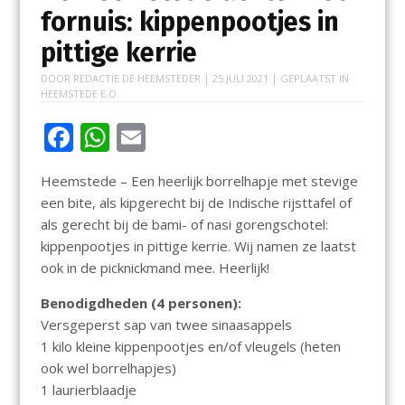
fornuis: kippenpootjes in
pittige kerrie
DOOR
REDACTIE DE HEEMSTEDER
|
25 JULI 2021
| GEPLAATST IN
HEEMSTEDE E.O.
F
W
E
ac
h
m
Heemstede – Een heerlijk borrelhapje met stevige
e
at
ai
een bite, als kipgerecht bij de Indische rijsttafel of
b
s
l
als gerecht bij de bami- of nasi gorengschotel:
o
A
kippenpootjes in pittige kerrie. Wij namen ze laatst
ook in de picknickmand mee. Heerlijk!
o
p
k
p
Benodigdheden (4 personen):
Versgeperst sap van twee sinaasappels
1 kilo kleine kippenpootjes en/of vleugels (heten
ook wel borrelhapjes)
1 laurierblaadje