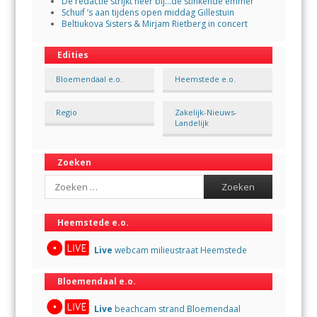
De redactie strijkt neer bij…de stinkende emmer
Schuif ’s aan tijdens open middag Gillestuin
Beltiukova Sisters & Mirjam Rietberg in concert
Edities
Bloemendaal e.o.
Heemstede e.o.
Regio
Zakelijk-Nieuws-
Landelijk
Zoeken
Search
Heemstede e.o.
Live
webcam milieustraat Heemstede
Bloemendaal e.o.
Live
beachcam strand Bloemendaal