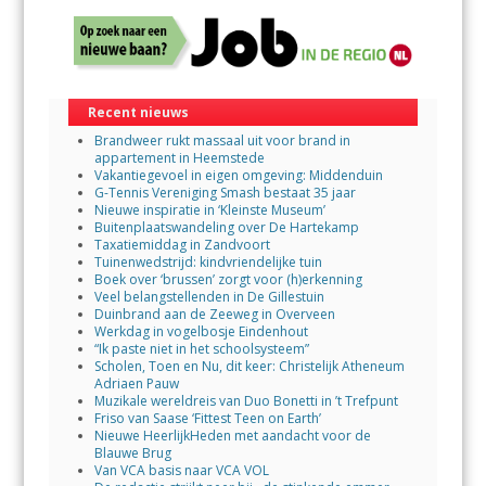
Recent nieuws
Brandweer rukt massaal uit voor brand in
appartement in Heemstede
Vakantiegevoel in eigen omgeving: Middenduin
G-Tennis Vereniging Smash bestaat 35 jaar
Nieuwe inspiratie in ‘Kleinste Museum’
Buitenplaatswandeling over De Hartekamp
Taxatiemiddag in Zandvoort
Tuinenwedstrijd: kindvriendelijke tuin
Boek over ‘brussen’ zorgt voor (h)erkenning
Veel belangstellenden in De Gillestuin
Duinbrand aan de Zeeweg in Overveen
Werkdag in vogelbosje Eindenhout
“Ik paste niet in het schoolsysteem”
Scholen, Toen en Nu, dit keer: Christelijk Atheneum
Adriaen Pauw
Muzikale wereldreis van Duo Bonetti in ’t Trefpunt
Friso van Saase ‘Fittest Teen on Earth’
Nieuwe HeerlijkHeden met aandacht voor de
Blauwe Brug
Van VCA basis naar VCA VOL