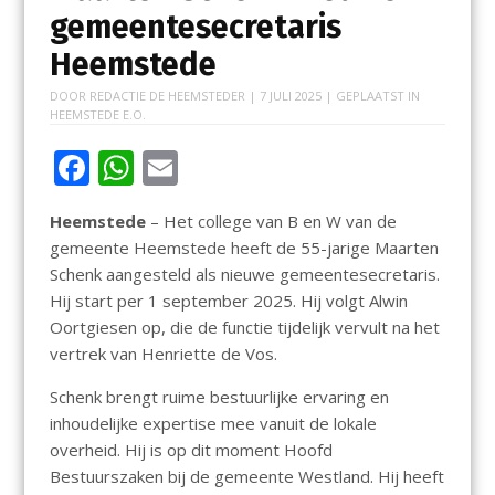
gemeentesecretaris
Heemstede
DOOR
REDACTIE DE HEEMSTEDER
|
7 JULI 2025
| GEPLAATST IN
HEEMSTEDE E.O.
F
W
E
ac
h
m
Heemstede
– Het college van B en W van de
e
at
ai
gemeente Heemstede heeft de 55-jarige Maarten
b
s
l
Schenk aangesteld als nieuwe gemeentesecretaris.
o
A
Hij start per 1 september 2025. Hij volgt Alwin
Oortgiesen op, die de functie tijdelijk vervult na het
o
p
vertrek van Henriette de Vos.
k
p
Schenk brengt ruime bestuurlijke ervaring en
inhoudelijke expertise mee vanuit de lokale
overheid. Hij is op dit moment Hoofd
Bestuurszaken bij de gemeente Westland. Hij heeft