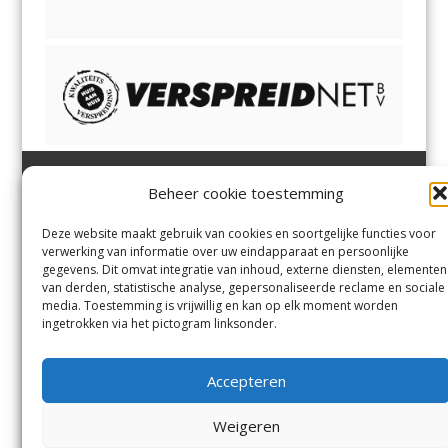
Beheer cookie toestemming
Heemsteder | Bloemendaler
Heemstede
,
Bloemendaal
,
Margadantstraat 34
Bennebroek
,
Vogelenzang
,
Deze website maakt gebruik van cookies en soortgelijke functies voor
1976 DN IJmuiden
Overveen
en
Aerdenhout
verwerking van informatie over uw eindapparaat en persoonlijke
023-8200170
gegevens. Dit omvat integratie van inhoud, externe diensten, elementen
info@heemsteder.nl
van derden, statistische analyse, gepersonaliseerde reclame en sociale
info@bloemendaler.nl
media. Toestemming is vrijwillig en kan op elk moment worden
Contact
ingetrokken via het pictogram linksonder.
Andere uitgaven
Bezorgklacht
Ophaalpunten
Accepteren
Vacatures
Voorwaarden
Privacyverklaring
Weigeren