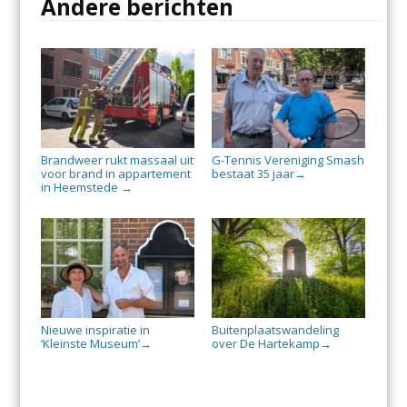
Andere berichten
Brandweer rukt massaal uit
G-Tennis Vereniging Smash
voor brand in appartement
bestaat 35 jaar
→
in Heemstede
→
Nieuwe inspiratie in
Buitenplaatswandeling
‘Kleinste Museum’
over De Hartekamp
→
→