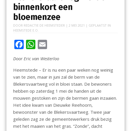
binnenkort een
bloemenzee
DOOR
REDACTIE DE HEEMSTEDER
|
2 MEI 2021
| GEPLAATST IN
HEEMSTEDE E.O.
F
W
E
ac
h
m
Door Eric van Westerloo
e
at
ai
b
s
l
Heemstede – Er is nu een paar weken nog weinig
van te zien, maar in juni zal de berm van de
o
A
Blekersvaartweg vol in bloei staan. De bewoners
o
p
hebben op zaterdag 1 mei de handen uit de
k
p
mouwen gestoken en zijn de bermen gaan inzaaien.
Het idee kwam van Dieuwke Reehoorn,
bewoonster van de Blekersvaartweg. Twee jaar
geleden zag ze de gemeentewerkers druk bezig
met het maaien van het gras. “Zonde”, dacht