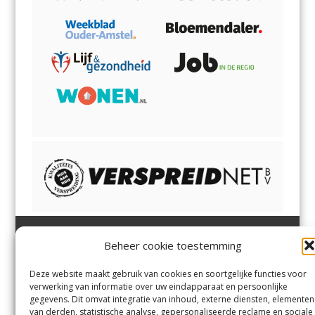
Beheer cookie toestemming
Heemsteder | Bloemendaler
Heemstede
,
Bloemendaal
,
Margadantstraat 34
Bennebroek
,
Vogelenzang
,
Deze website maakt gebruik van cookies en soortgelijke functies voor
1976 DN IJmuiden
Overveen
en
Aerdenhout
verwerking van informatie over uw eindapparaat en persoonlijke
023-8200170
gegevens. Dit omvat integratie van inhoud, externe diensten, elementen
info@heemsteder.nl
van derden, statistische analyse, gepersonaliseerde reclame en sociale