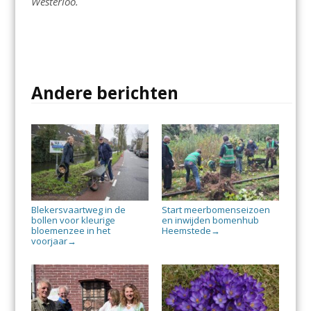
Westerloo.
Andere berichten
Blekersvaartweg in de
Start meerbomenseizoen
bollen voor kleurige
en inwijden bomenhub
bloemenzee in het
Heemstede
→
voorjaar
→