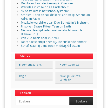
Duinbrand aan de Zeeweg in Overveen
Werkdag in vogelbosje Eindenhout
“Ik paste niet in het schoolsysteem”
Scholen, Toen en Nu, dit keer: Christelijk Atheneum
Adriaen Pauw
Muzikale wereldreis van Duo Bonetti in ’t Trefpunt
Friso van Saase ‘Fittest Teen on Earth’
Nieuwe HeerlijkHeden met aandacht voor de
Blauwe Brug
Van VCA basis naar VCA VOL
De redactie strijkt neer bij…de stinkende emmer
Schuif ’s aan tijdens open middag Gillestuin
Edities
Bloemendaal e.o.
Heemstede e.o.
Regio
Zakelijk-Nieuws-
Landelijk
Zoeken
Search