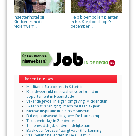
Insectenhotel bij
Help bloembollen planten
Kindcentrum de
in het Sorgbosch op 9
Molenwerf
december
→
→
Recent nieuws
Meditatief fluitconcert in Stiltetuin
Brandweer rukt massaal uit voor brand in
appartement in Heemstede
Vakantiegevoel in eigen omgeving: Middenduin
G-Tennis Vereniging Smash bestaat 35 jaar
Nieuwe inspiratie in ‘Kleinste Museum’
Buitenplaatswandeling over De Hartekamp
Taxatiemiddag in Zandvoort
Tuinenwedstrijd: kindvriendelijke tuin
Boek over ‘brussen’ zorgt voor (h)erkenning
Veel belangstellenden in De Gillestuin