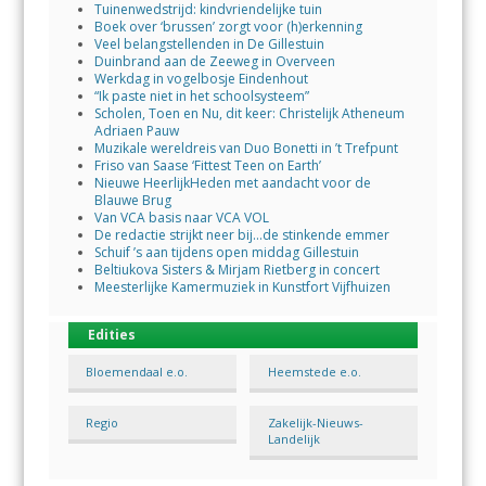
Tuinenwedstrijd: kindvriendelijke tuin
Boek over ‘brussen’ zorgt voor (h)erkenning
Veel belangstellenden in De Gillestuin
Duinbrand aan de Zeeweg in Overveen
Werkdag in vogelbosje Eindenhout
“Ik paste niet in het schoolsysteem”
Scholen, Toen en Nu, dit keer: Christelijk Atheneum
Adriaen Pauw
Muzikale wereldreis van Duo Bonetti in ’t Trefpunt
Friso van Saase ‘Fittest Teen on Earth’
Nieuwe HeerlijkHeden met aandacht voor de
Blauwe Brug
Van VCA basis naar VCA VOL
De redactie strijkt neer bij…de stinkende emmer
Schuif ’s aan tijdens open middag Gillestuin
Beltiukova Sisters & Mirjam Rietberg in concert
Meesterlijke Kamermuziek in Kunstfort Vijfhuizen
Edities
Bloemendaal e.o.
Heemstede e.o.
Regio
Zakelijk-Nieuws-
Landelijk