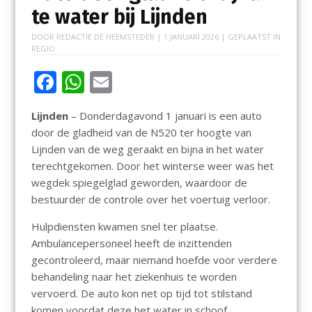
te water bij Lijnden
DOOR
REDACTIE DE HEEMSTEDER
|
1 JANUARI 2026
| GEPLAATST IN
REGIO
F
W
E
ac
h
m
Lijnden
– Donderdagavond 1 januari is een auto
e
at
ai
door de gladheid van de N520 ter hoogte van
b
s
l
Lijnden van de weg geraakt en bijna in het water
o
A
terechtgekomen. Door het winterse weer was het
wegdek spiegelglad geworden, waardoor de
o
p
bestuurder de controle over het voertuig verloor.
k
p
Hulpdiensten kwamen snel ter plaatse.
Ambulancepersoneel heeft de inzittenden
gecontroleerd, maar niemand hoefde voor verdere
behandeling naar het ziekenhuis te worden
vervoerd. De auto kon net op tijd tot stilstand
komen voordat deze het water in schoof.