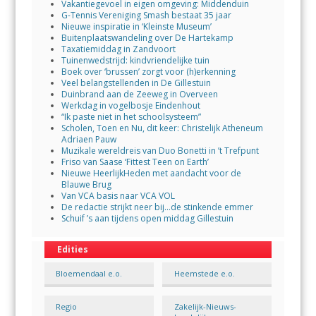
Vakantiegevoel in eigen omgeving: Middenduin
G-Tennis Vereniging Smash bestaat 35 jaar
Nieuwe inspiratie in ‘Kleinste Museum’
Buitenplaatswandeling over De Hartekamp
Taxatiemiddag in Zandvoort
Tuinenwedstrijd: kindvriendelijke tuin
Boek over ‘brussen’ zorgt voor (h)erkenning
Veel belangstellenden in De Gillestuin
Duinbrand aan de Zeeweg in Overveen
Werkdag in vogelbosje Eindenhout
“Ik paste niet in het schoolsysteem”
Scholen, Toen en Nu, dit keer: Christelijk Atheneum
Adriaen Pauw
Muzikale wereldreis van Duo Bonetti in ’t Trefpunt
Friso van Saase ‘Fittest Teen on Earth’
Nieuwe HeerlijkHeden met aandacht voor de
Blauwe Brug
Van VCA basis naar VCA VOL
De redactie strijkt neer bij…de stinkende emmer
Schuif ’s aan tijdens open middag Gillestuin
Edities
Bloemendaal e.o.
Heemstede e.o.
Regio
Zakelijk-Nieuws-