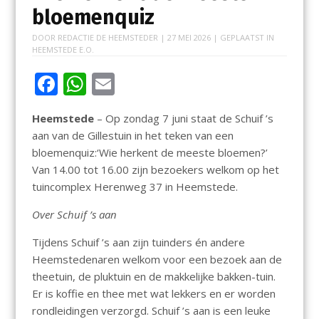
bloemenquiz
DOOR
REDACTIE DE HEEMSTEDER
|
27 MEI 2026
| GEPLAATST IN
HEEMSTEDE E.O.
F
W
E
ac
h
m
Heemstede
– Op zondag 7 juni staat de Schuif ’s
e
at
ai
aan van de Gillestuin in het teken van een
b
s
l
bloemenquiz:‘Wie herkent de meeste bloemen?’
o
A
Van 14.00 tot 16.00 zijn bezoekers welkom op het
tuincomplex Herenweg 37 in Heemstede.
o
p
k
p
Over Schuif ’s aan
Tijdens Schuif ’s aan zijn tuinders én andere
Heemstedenaren welkom voor een bezoek aan de
theetuin, de pluktuin en de makkelijke bakken-tuin.
Er is koffie en thee met wat lekkers en er worden
rondleidingen verzorgd. Schuif ’s aan is een leuke