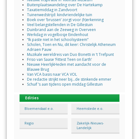
Buitenplaatswandeling over De Hartekamp
Taxatiemiddag in Zandvoort
Tuinenwedstrijd: kindvriendelijke tuin
Boek over ‘brussen’ zorgt voor (h)erkenning
Veel belangstellenden in De Gillestuin
Duinbrand aan de Zeeweg in Overveen
Werkdag in vogelbosje Eindenhout
“Ik paste niet in het schoolsysteem”
Scholen, Toen en Nu, dit keer: Christelijk Atheneum
Adriaen Pauw
Muzikale wereldreis van Duo Bonetti in ’t Trefpunt
Friso van Saase ‘Fittest Teen on Earth’
Nieuwe HeerlijkHeden met aandacht voor de
Blauwe Brug
Van VCA basis naar VCA VOL
De redactie strijkt neer bij…de stinkende emmer
Schuif ’s aan tijdens open middag Gillestuin
Edities
Bloemendaal e.o.
Heemstede e.o.
Regio
Zakelijk-Nieuws-
Landelijk