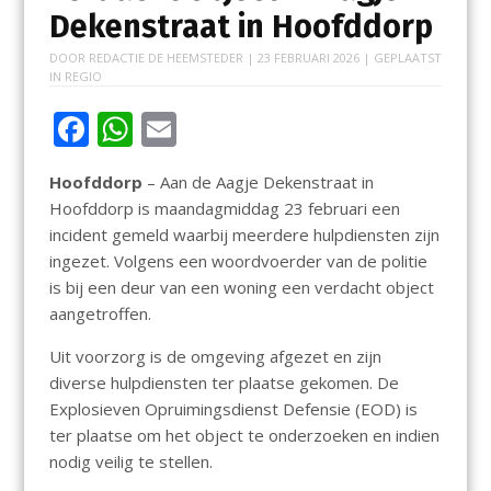
Dekenstraat in Hoofddorp
DOOR
REDACTIE DE HEEMSTEDER
|
23 FEBRUARI 2026
| GEPLAATST
IN
REGIO
F
W
E
ac
h
m
Hoofddorp
– Aan de Aagje Dekenstraat in
e
at
ai
Hoofddorp is maandagmiddag 23 februari een
b
s
l
incident gemeld waarbij meerdere hulpdiensten zijn
o
A
ingezet. Volgens een woordvoerder van de politie
is bij een deur van een woning een verdacht object
o
p
aangetroffen.
k
p
Uit voorzorg is de omgeving afgezet en zijn
diverse hulpdiensten ter plaatse gekomen. De
Explosieven Opruimingsdienst Defensie (EOD) is
ter plaatse om het object te onderzoeken en indien
nodig veilig te stellen.