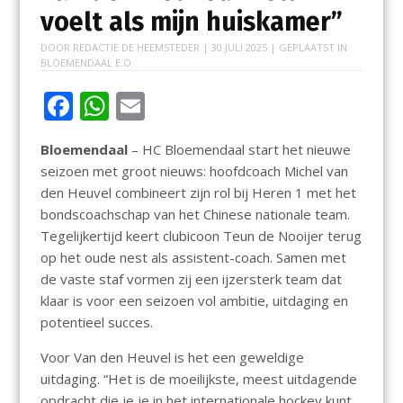
voelt als mijn huiskamer”
DOOR
REDACTIE DE HEEMSTEDER
|
30 JULI 2025
| GEPLAATST IN
BLOEMENDAAL E.O.
F
W
E
ac
h
m
Bloemendaal
– HC Bloemendaal start het nieuwe
e
at
ai
seizoen met groot nieuws: hoofdcoach Michel van
b
s
l
den Heuvel combineert zijn rol bij Heren 1 met het
o
A
bondscoachschap van het Chinese nationale team.
Tegelijkertijd keert clubicoon Teun de Nooijer terug
o
p
op het oude nest als assistent-coach. Samen met
k
p
de vaste staf vormen zij een ijzersterk team dat
klaar is voor een seizoen vol ambitie, uitdaging en
potentieel succes.
Voor Van den Heuvel is het een geweldige
uitdaging. “Het is de moeilijkste, meest uitdagende
opdracht die je je in het internationale hockey kunt