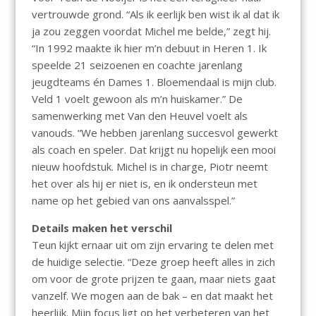
vertrouwde grond. “Als ik eerlijk ben wist ik al dat ik
ja zou zeggen voordat Michel me belde,” zegt hij.
“In 1992 maakte ik hier m’n debuut in Heren 1. Ik
speelde 21 seizoenen en coachte jarenlang
jeugdteams én Dames 1. Bloemendaal is mijn club.
Veld 1 voelt gewoon als m’n huiskamer.” De
samenwerking met Van den Heuvel voelt als
vanouds. “We hebben jarenlang succesvol gewerkt
als coach en speler. Dat krijgt nu hopelijk een mooi
nieuw hoofdstuk. Michel is in charge, Piotr neemt
het over als hij er niet is, en ik ondersteun met
name op het gebied van ons aanvalsspel.”
Details maken het verschil
Teun kijkt ernaar uit om zijn ervaring te delen met
de huidige selectie. “Deze groep heeft alles in zich
om voor de grote prijzen te gaan, maar niets gaat
vanzelf. We mogen aan de bak – en dat maakt het
heerlijk. Mijn focus ligt op het verbeteren van het