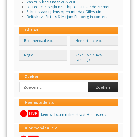
Van VCA basis naar VCA VOL
De redactie strijkt neer bij…de stinkende emmer
Schuif ’s aan tijdens open middag Gillestuin
Beltiukova Sisters & Mirjam Rietberg in concert
Edities
Bloemendaal e.o.
Heemstede e.o.
Regio
Zakelijk-Nieuws-
Landelijk
Zoeken
Search
Heemstede e.o.
Live
webcam milieustraat Heemstede
Bloemendaal e.o.