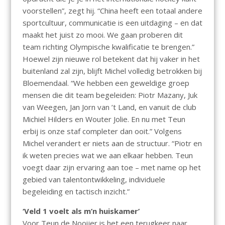
voorstellen”, zegt hij. “China heeft een totaal andere
sportcultuur, communicatie is een uitdaging – en dat
maakt het juist zo mooi. We gaan proberen dit
team richting Olympische kwalificatie te brengen.”
Hoewel zijn nieuwe rol betekent dat hij vaker in het
buitenland zal zijn, blijft Michel volledig betrokken bij
Bloemendaal. “We hebben een geweldige groep
mensen die dit team begeleiden: Piotr Mazany, Juk
van Weegen, Jan Jorn van ’t Land, en vanuit de club
Michiel Hilders en Wouter Jolie. En nu met Teun
erbij is onze staf completer dan ooit.” Volgens
Michel verandert er niets aan de structuur. “Piotr en
ik weten precies wat we aan elkaar hebben. Teun
voegt daar zijn ervaring aan toe – met name op het
gebied van talentontwikkeling, individuele
begeleiding en tactisch inzicht.”
‘Veld 1 voelt als m’n huiskamer’
Voor Teun de Nooijer is het een terugkeer naar