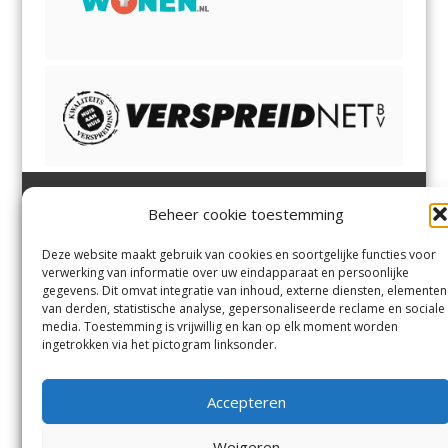
Beheer cookie toestemming
Heemsteder | Bloemendaler
Heemstede
,
Bloemendaal
,
Margadantstraat 34
Bennebroek
,
Vogelenzang
,
Deze website maakt gebruik van cookies en soortgelijke functies voor
1976 DN IJmuiden
Overveen
en
Aerdenhout
verwerking van informatie over uw eindapparaat en persoonlijke
023-8200170
gegevens. Dit omvat integratie van inhoud, externe diensten, elementen
info@heemsteder.nl
van derden, statistische analyse, gepersonaliseerde reclame en sociale
info@bloemendaler.nl
media. Toestemming is vrijwillig en kan op elk moment worden
Contact
ingetrokken via het pictogram linksonder.
Andere uitgaven
Bezorgklacht
Ophaalpunten
Accepteren
Vacatures
Voorwaarden
Privacyverklaring
Weigeren