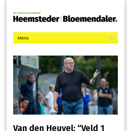
Menu
Skip
De Heemsteder | Bloemendaler
to
content
Het laatste nieuws uit Heemstede, Haarlem-Zuid, Bloemendaal
en Bennebroek.
Menu
Skip
to
content
Van den Heuvel: “Veld 1