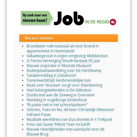
Recent nieuws
Brandweer rukt massaal uit voor brand in
appartement in Heemstede
Vakantiegevoel in eigen omgeving: Middenduin
G-Tennis Vereniging Smash bestaat 35 jaar
Nieuwe inspiratie in ‘Kleinste Museum’
Buitenplaatswandeling over De Hartekamp
Taxatiemiddag in Zandvoort
Tuinenwedstrijd: kindvriendelijke tuin
Boek over ‘brussen’ zorgt voor (h)erkenning
Veel belangstellenden in De Gillestuin
Duinbrand aan de Zeeweg in Overveen
Werkdag in vogelbosje Eindenhout
“Ik paste niet in het schoolsysteem”
Scholen, Toen en Nu, dit keer: Christelijk Atheneum
Adriaen Pauw
Muzikale wereldreis van Duo Bonetti in ’t Trefpunt
Friso van Saase ‘Fittest Teen on Earth’
Nieuwe HeerlijkHeden met aandacht voor de
Blauwe Brug