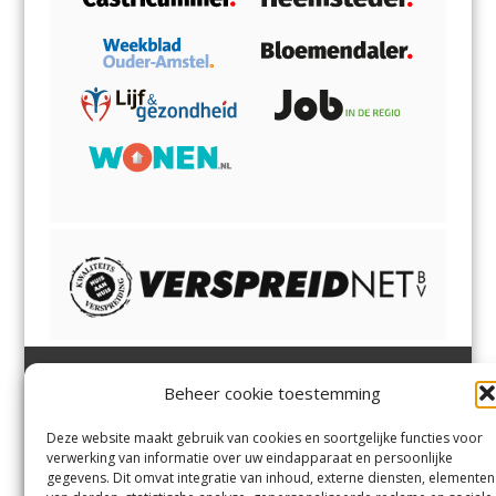
Beheer cookie toestemming
Heemsteder | Bloemendaler
Heemstede
,
Bloemendaal
,
Margadantstraat 34
Bennebroek
,
Vogelenzang
,
Deze website maakt gebruik van cookies en soortgelijke functies voor
1976 DN IJmuiden
Overveen
en
Aerdenhout
verwerking van informatie over uw eindapparaat en persoonlijke
023-8200170
gegevens. Dit omvat integratie van inhoud, externe diensten, elementen
info@heemsteder.nl