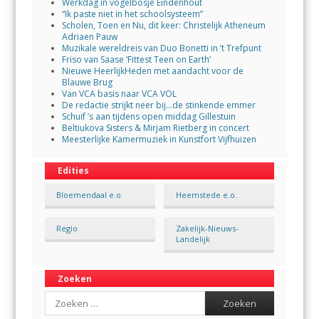
Werkdag in vogelbosje Eindenhout
“Ik paste niet in het schoolsysteem”
Scholen, Toen en Nu, dit keer: Christelijk Atheneum
Adriaen Pauw
Muzikale wereldreis van Duo Bonetti in ’t Trefpunt
Friso van Saase ‘Fittest Teen on Earth’
Nieuwe HeerlijkHeden met aandacht voor de
Blauwe Brug
Van VCA basis naar VCA VOL
De redactie strijkt neer bij…de stinkende emmer
Schuif ’s aan tijdens open middag Gillestuin
Beltiukova Sisters & Mirjam Rietberg in concert
Meesterlijke Kamermuziek in Kunstfort Vijfhuizen
Edities
Bloemendaal e.o.
Heemstede e.o.
Regio
Zakelijk-Nieuws-
Landelijk
Zoeken
Search