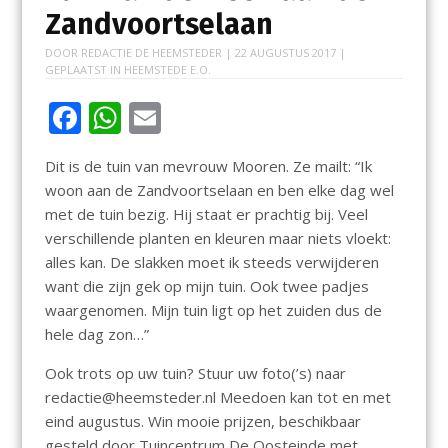
Zandvoortselaan
DOOR
REDACTIE DE HEEMSTEDER
|
22 AUGUSTUS 2017
|
GEPLAATST IN
HEEMSTEDE E.O.
F
W
E
ac
h
m
Dit is de tuin van mevrouw Mooren. Ze mailt: “Ik
e
at
ai
woon aan de Zandvoortselaan en ben elke dag wel
b
s
l
met de tuin bezig. Hij staat er prachtig bij. Veel
o
A
verschillende planten en kleuren maar niets vloekt:
alles kan. De slakken moet ik steeds verwijderen
o
p
want die zijn gek op mijn tuin. Ook twee padjes
k
p
waargenomen. Mijn tuin ligt op het zuiden dus de
hele dag zon…”
Ook trots op uw tuin? Stuur uw foto(’s) naar
redactie@heemsteder.nl Meedoen kan tot en met
eind augustus. Win mooie prijzen, beschikbaar
gesteld door Tuincentrum De Oosteinde met