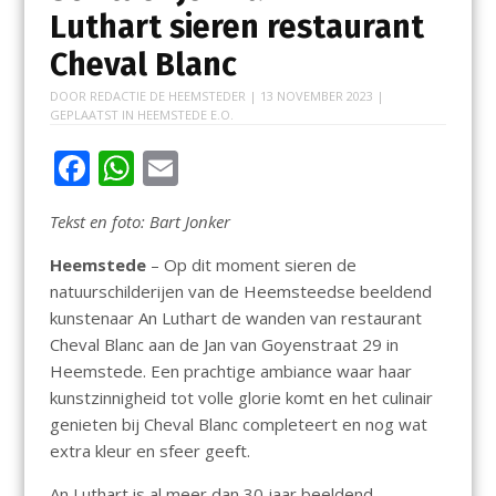
Luthart sieren restaurant
Cheval Blanc
DOOR
REDACTIE DE HEEMSTEDER
|
13 NOVEMBER 2023
|
GEPLAATST IN
HEEMSTEDE E.O.
F
W
E
ac
h
m
Tekst en foto: Bart Jonker
e
at
ai
b
s
l
Heemstede
– Op dit moment sieren de
natuurschilderijen van de Heemsteedse beeldend
o
A
kunstenaar An Luthart de wanden van restaurant
o
p
Cheval Blanc aan de Jan van Goyenstraat 29 in
k
p
Heemstede. Een prachtige ambiance waar haar
kunstzinnigheid tot volle glorie komt en het culinair
genieten bij Cheval Blanc completeert en nog wat
extra kleur en sfeer geeft.
An Luthart is al meer dan 30 jaar beeldend