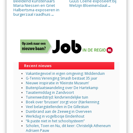
Beeldend kunstenaars
Guus Coene exposeert bij
Maria Niessen en Griet
Welzijn Bloemendaal
→
Halbertsma exposeren in
burgerzaal raadhuis
→
Recent nieuws
Vakantiegevoel in eigen omgeving: Middenduin
G-Tennis Vereniging Smash bestaat 35 jaar
Nieuwe inspiratie in ‘Kleinste Museum’
Buitenplaatswandeling over De Hartekamp
Taxatiemiddag in Zandvoort
Tuinenwedstrijd: kindvriendelijke tuin
Boek over ‘brussen’ zorgt voor (h)erkenning
Veel belangstellenden in De Gillestuin
Duinbrand aan de Zeeweg in Overveen
Werkdag in vogelbosje Eindenhout
“Ik paste niet in het schoolsysteem”
Scholen, Toen en Nu, dit keer: Christelijk Atheneum
Adriaen Pauw