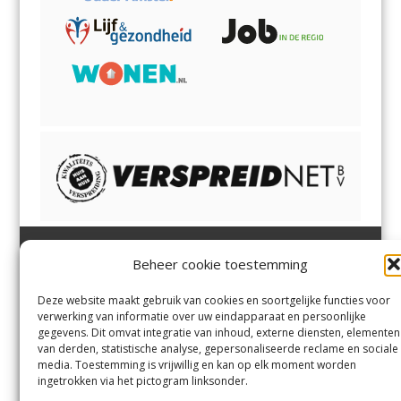
Beheer cookie toestemming
Heemsteder | Bloemendaler
Heemstede
,
Bloemendaal
,
Margadantstraat 34
Bennebroek
,
Vogelenzang
,
Deze website maakt gebruik van cookies en soortgelijke functies voor
1976 DN IJmuiden
Overveen
en
Aerdenhout
verwerking van informatie over uw eindapparaat en persoonlijke
023-8200170
gegevens. Dit omvat integratie van inhoud, externe diensten, elementen
info@heemsteder.nl
van derden, statistische analyse, gepersonaliseerde reclame en sociale
info@bloemendaler.nl
media. Toestemming is vrijwillig en kan op elk moment worden
Contact
ingetrokken via het pictogram linksonder.
Andere uitgaven