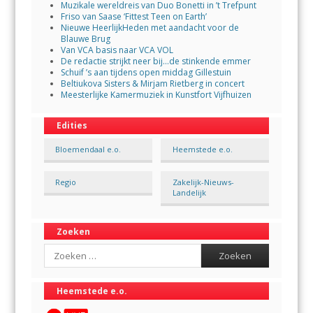
Muzikale wereldreis van Duo Bonetti in ’t Trefpunt
Friso van Saase ‘Fittest Teen on Earth’
Nieuwe HeerlijkHeden met aandacht voor de
Blauwe Brug
Van VCA basis naar VCA VOL
De redactie strijkt neer bij…de stinkende emmer
Schuif ’s aan tijdens open middag Gillestuin
Beltiukova Sisters & Mirjam Rietberg in concert
Meesterlijke Kamermuziek in Kunstfort Vijfhuizen
Edities
Bloemendaal e.o.
Heemstede e.o.
Regio
Zakelijk-Nieuws-
Landelijk
Zoeken
Search
Heemstede e.o.