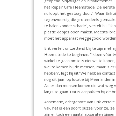
geopend. Vrijwilliger en initiatiefnemer 
het Repair Café Heemstede. De eerste 
nu loopt het gestaag door.” Waar Erik z
tegenwoordig die grotendeels gemaakt zijn
te halen zonder schade”, vertelt hij. “I
plastic klepjes open maken. Meestal brek
moet het apparaat weggegooid worden
Erik vertelt ontzettend blij te zijn met
Heemstede te beginnen. “Ik ben vóór twe
winkel te gaan om iets nieuws te kopen
wel te komen bij de mensen, maar is er
hebben”, legt hij uit.”We hebben contac
nog dit jaar, op locatie bij Meerlanden
Als er dan mensen komen die wat weg wi
langs te gaan. Dat is aanpakken bij de b
Annemarie, echtgenote van Erik vertelt
vak, het is een soort puzzel voor ze, ze 
zijn er toch een aantal apparaten binnen