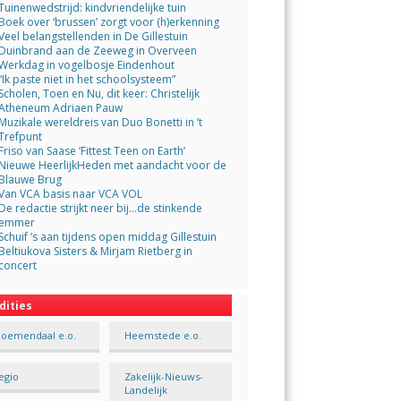
Tuinenwedstrijd: kindvriendelijke tuin
Boek over ‘brussen’ zorgt voor (h)erkenning
Veel belangstellenden in De Gillestuin
Duinbrand aan de Zeeweg in Overveen
Werkdag in vogelbosje Eindenhout
“Ik paste niet in het schoolsysteem”
Scholen, Toen en Nu, dit keer: Christelijk
Atheneum Adriaen Pauw
Muzikale wereldreis van Duo Bonetti in ’t
Trefpunt
Friso van Saase ‘Fittest Teen on Earth’
Nieuwe HeerlijkHeden met aandacht voor de
Blauwe Brug
Van VCA basis naar VCA VOL
De redactie strijkt neer bij…de stinkende
emmer
Schuif ’s aan tijdens open middag Gillestuin
Beltiukova Sisters & Mirjam Rietberg in
concert
dities
loemendaal e.o.
Heemstede e.o.
egio
Zakelijk-Nieuws-
Landelijk