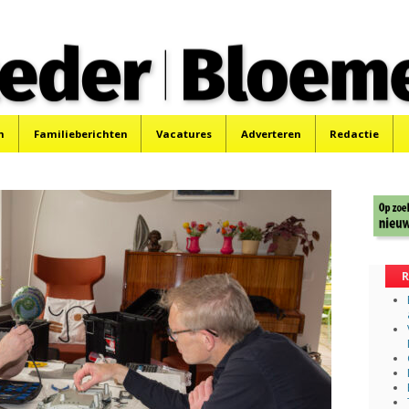
 Bloemendaler
 Bloemendaal en Bennebroek.
n
Familieberichten
Vacatures
Adverteren
Redactie
R