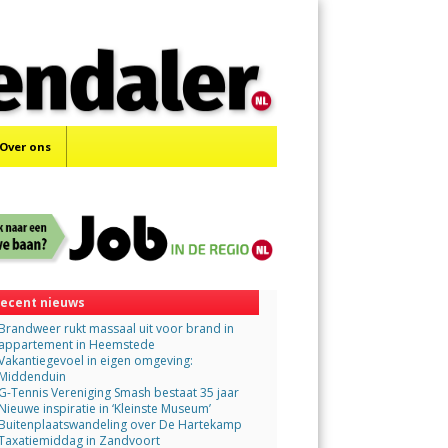
Menu
Skip
to
content
Over ons
ecent nieuws
Brandweer rukt massaal uit voor brand in
appartement in Heemstede
Vakantiegevoel in eigen omgeving:
Middenduin
G-Tennis Vereniging Smash bestaat 35 jaar
Nieuwe inspiratie in ‘Kleinste Museum’
Buitenplaatswandeling over De Hartekamp
Taxatiemiddag in Zandvoort