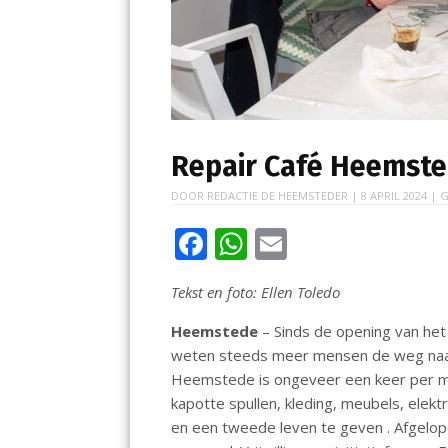
Repair Café Heemste
DOOR
REDACTIE DE HEEMSTEDER
|
8 APRIL 2024
| G
F
W
E
ac
h
m
Tekst en foto: Ellen Toledo
e
at
ai
b
s
l
Heemstede
– Sinds de opening van he
weten steeds meer mensen de weg naar 
o
A
Heemstede is ongeveer een keer per m
o
p
kapotte spullen, kleding, meubels, elekt
k
p
en een tweede leven te geven . Afgelop