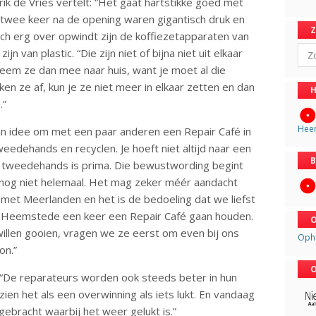
Erik de Vries vertelt: “Het gaat hartstikke goed met
twee keer na de opening waren gigantisch druk en
ich erg over opwindt zijn de koffiezetapparaten van
Sear
 van plastic. “Die zijn niet of bijna niet uit elkaar
k neem ze dan mee naar huis, want je moet al die
en ze af, kun je ze niet meer in elkaar zetten en dan
H
.”
Hee
 zijn idee om met een paar anderen een Repair Café in
edehands en recyclen. Je hoeft niet altijd naar een
B
, tweedehands is prima. Die bewustwording begint
 nog niet helemaal. Het mag zeker méér aandacht
t met Meerlanden en het is de bedoeling dat we liefst
 in Heemstede een keer een Repair Café gaan houden.
O
llen gooien, vragen we ze eerst om even bij ons
Oph
ron.”
O
: “De reparateurs worden ook steeds beter in hun
zien het als een overwinning als iets lukt. En vandaag
gebracht waarbij het weer gelukt is.”