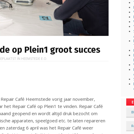
de op Plein1 groot succes
EPLAATST IN
HEEMSTEDE E.O.
t Repair Café Heemstede vorig jaar november,
E
het Repair Café op Plein1 te vinden. Repair Café
B
aand geopend en wordt altijd druk bezocht om
rische apparaten, speelgoed etc. te laten repareren
R
en zaterdag 6 april was het Repair Café weer