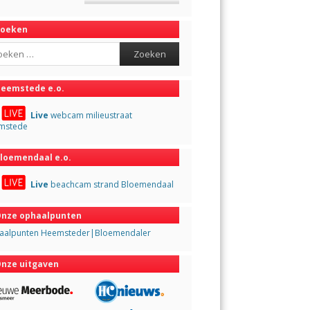
Zoeken
ch
eemstede e.o.
Live
webcam milieustraat
mstede
loemendaal e.o.
Live
beachcam strand Bloemendaal
nze ophaalpunten
aalpunten Heemsteder|Bloemendaler
nze uitgaven