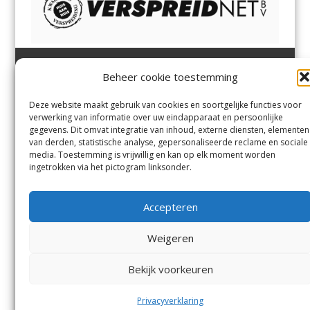
Beheer cookie toestemming
Heemsteder | Bloemendaler
Heemstede
,
Bloemendaal
,
Margadantstraat 34
Bennebroek
,
Vogelenzang
,
Deze website maakt gebruik van cookies en soortgelijke functies voor
1976 DN IJmuiden
Overveen
en
Aerdenhout
verwerking van informatie over uw eindapparaat en persoonlijke
023-8200170
gegevens. Dit omvat integratie van inhoud, externe diensten, elementen
info@heemsteder.nl
van derden, statistische analyse, gepersonaliseerde reclame en sociale
info@bloemendaler.nl
media. Toestemming is vrijwillig en kan op elk moment worden
Contact
ingetrokken via het pictogram linksonder.
Andere uitgaven
Bezorgklacht
Ophaalpunten
Accepteren
Vacatures
Voorwaarden
Privacyverklaring
Weigeren
Bekijk voorkeuren
© De Heemsteder Uitgevers B.V.
Menu
Privacyverklaring