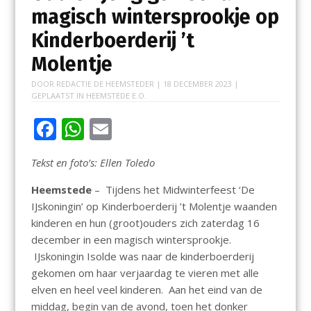
magisch wintersprookje op
Kinderboerderij ’t
Molentje
DOOR
REDACTIE DE HEEMSTEDER
|
18 DECEMBER 2023
|
GEPLAATST IN
HEEMSTEDE E.O.
F
W
E
ac
h
m
Tekst en foto’s: Ellen Toledo
e
at
ai
b
s
l
Heemstede
– Tijdens het Midwinterfeest ‘De
IJskoningin’ op Kinderboerderij ’t Molentje waanden
o
A
kinderen en hun (groot)ouders zich zaterdag 16
o
p
december in een magisch wintersprookje.
k
p
IJskoningin Isolde was naar de kinderboerderij
gekomen om haar verjaardag te vieren met alle
elven en heel veel kinderen. Aan het eind van de
middag, begin van de avond, toen het donker