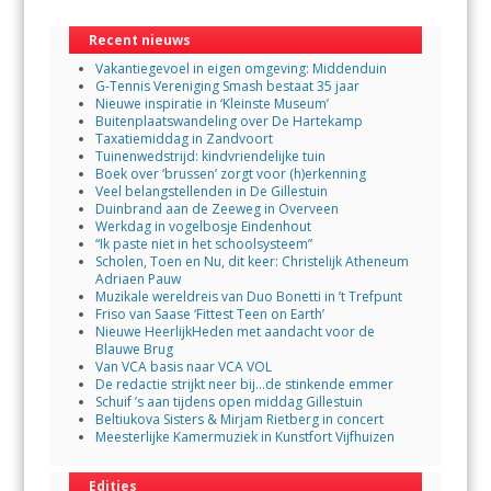
Recent nieuws
Vakantiegevoel in eigen omgeving: Middenduin
G-Tennis Vereniging Smash bestaat 35 jaar
Nieuwe inspiratie in ‘Kleinste Museum’
Buitenplaatswandeling over De Hartekamp
Taxatiemiddag in Zandvoort
Tuinenwedstrijd: kindvriendelijke tuin
Boek over ‘brussen’ zorgt voor (h)erkenning
Veel belangstellenden in De Gillestuin
Duinbrand aan de Zeeweg in Overveen
Werkdag in vogelbosje Eindenhout
“Ik paste niet in het schoolsysteem”
Scholen, Toen en Nu, dit keer: Christelijk Atheneum
Adriaen Pauw
Muzikale wereldreis van Duo Bonetti in ’t Trefpunt
Friso van Saase ‘Fittest Teen on Earth’
Nieuwe HeerlijkHeden met aandacht voor de
Blauwe Brug
Van VCA basis naar VCA VOL
De redactie strijkt neer bij…de stinkende emmer
Schuif ’s aan tijdens open middag Gillestuin
Beltiukova Sisters & Mirjam Rietberg in concert
Meesterlijke Kamermuziek in Kunstfort Vijfhuizen
Edities