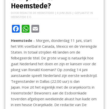
Heemstede?
DOOR
REDACTIE DE HEEMSTEDER
|
8 JUNI 2026
| GEPLAATST IN
HEEMSTEDE E.O.
F
W
E
ac
h
m
Heemstede
– Morgen, donderdag 11 juni, start
e
at
ai
het WK-voetbal in Canada, Mexico en de Verenigde
b
s
l
Staten. In totaal strijden 48 landen om de
o
A
felbegeerde titel. De grote vraag is natuurlijk hoe
gaat Nederland het doen en zijn er kansen voor de
o
p
ploeg van Ronald Koeman? Op zondag 14 juni
k
p
aanstaande speelt Nederland zijn eerste wedstrijd.
Tegenstander in Dallas (22.00 uur) is dan
Japan. Hoe zit het eigenlijk met de oranjekoorts in
Heemstede? Bewoners aan de Esdoornkade
toverden afgelopen weekeinde alvast hun kade om
in een heuse Oranjekade. De redactie van De