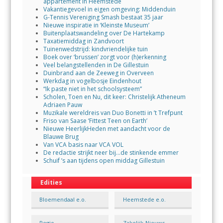
appartement in Heemstede
Vakantiegevoel in eigen omgeving: Middenduin
G-Tennis Vereniging Smash bestaat 35 jaar
Nieuwe inspiratie in ‘Kleinste Museum’
Buitenplaatswandeling over De Hartekamp
Taxatiemiddag in Zandvoort
Tuinenwedstrijd: kindvriendelijke tuin
Boek over ‘brussen’ zorgt voor (h)erkenning
Veel belangstellenden in De Gillestuin
Duinbrand aan de Zeeweg in Overveen
Werkdag in vogelbosje Eindenhout
“Ik paste niet in het schoolsysteem”
Scholen, Toen en Nu, dit keer: Christelijk Atheneum
Adriaen Pauw
Muzikale wereldreis van Duo Bonetti in ’t Trefpunt
Friso van Saase ‘Fittest Teen on Earth’
Nieuwe HeerlijkHeden met aandacht voor de
Blauwe Brug
Van VCA basis naar VCA VOL
De redactie strijkt neer bij…de stinkende emmer
Schuif ’s aan tijdens open middag Gillestuin
Edities
Bloemendaal e.o.
Heemstede e.o.
Regio
Zakelijk-Nieuws-