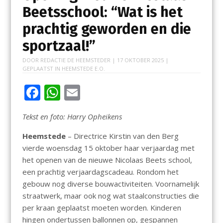
Beetsschool: “Wat is het
prachtig geworden en die
sportzaal!”
DOOR
REDACTIE DE HEEMSTEDER
|
17 OKTOBER 2025
|
GEPLAATST IN
HEEMSTEDE E.O.
F
W
E
ac
h
m
Tekst en foto: Harry Opheikens
e
at
ai
b
s
l
Heemstede
– Directrice Kirstin van den Berg
vierde woensdag 15 oktober haar verjaardag met
o
A
het openen van de nieuwe Nicolaas Beets school,
o
p
een prachtig verjaardagscadeau. Rondom het
k
p
gebouw nog diverse bouwactiviteiten. Voornamelijk
straatwerk, maar ook nog wat staalconstructies die
per kraan geplaatst moeten worden. Kinderen
hingen ondertussen ballonnen op, gespannen