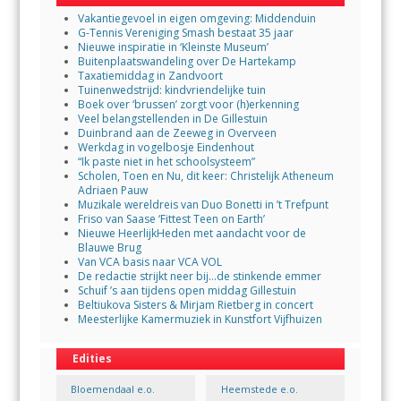
Vakantiegevoel in eigen omgeving: Middenduin
G-Tennis Vereniging Smash bestaat 35 jaar
Nieuwe inspiratie in ‘Kleinste Museum’
Buitenplaatswandeling over De Hartekamp
Taxatiemiddag in Zandvoort
Tuinenwedstrijd: kindvriendelijke tuin
Boek over ‘brussen’ zorgt voor (h)erkenning
Veel belangstellenden in De Gillestuin
Duinbrand aan de Zeeweg in Overveen
Werkdag in vogelbosje Eindenhout
“Ik paste niet in het schoolsysteem”
Scholen, Toen en Nu, dit keer: Christelijk Atheneum
Adriaen Pauw
Muzikale wereldreis van Duo Bonetti in ’t Trefpunt
Friso van Saase ‘Fittest Teen on Earth’
Nieuwe HeerlijkHeden met aandacht voor de
Blauwe Brug
Van VCA basis naar VCA VOL
De redactie strijkt neer bij…de stinkende emmer
Schuif ’s aan tijdens open middag Gillestuin
Beltiukova Sisters & Mirjam Rietberg in concert
Meesterlijke Kamermuziek in Kunstfort Vijfhuizen
Edities
Bloemendaal e.o.
Heemstede e.o.