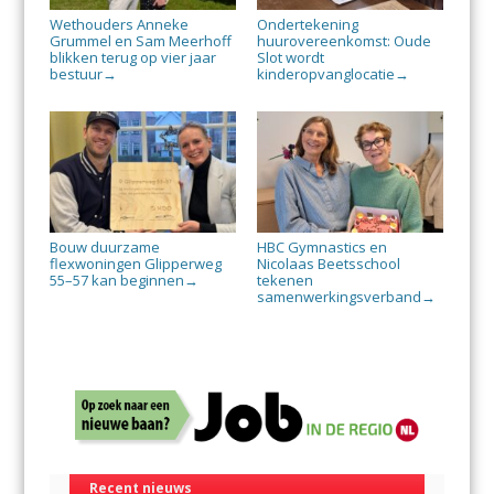
Wethouders Anneke
Ondertekening
Grummel en Sam Meerhoff
huurovereenkomst: Oude
blikken terug op vier jaar
Slot wordt
bestuur
kinderopvanglocatie
→
→
Bouw duurzame
HBC Gymnastics en
flexwoningen Glipperweg
Nicolaas Beetsschool
55–57 kan beginnen
tekenen
→
samenwerkingsverband
→
Recent nieuws