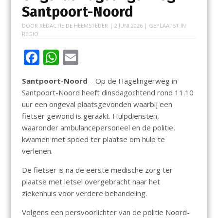
Santpoort-Noord
DOOR
REDACTIE DE HEEMSTEDER
|
2 JUNI 2026
| GEPLAATST IN
REGIO
F
W
E
ac
h
m
Santpoort-Noord
– Op de Hagelingerweg in
e
at
ai
Santpoort-Noord heeft dinsdagochtend rond 11.10
b
s
l
uur een ongeval plaatsgevonden waarbij een
o
A
fietser gewond is geraakt. Hulpdiensten,
waaronder ambulancepersoneel en de politie,
o
p
kwamen met spoed ter plaatse om hulp te
k
p
verlenen.
De fietser is na de eerste medische zorg ter
plaatse met letsel overgebracht naar het
ziekenhuis voor verdere behandeling.
Volgens een persvoorlichter van de politie Noord-