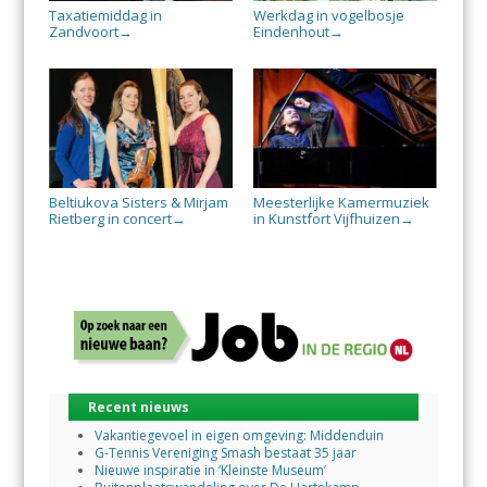
Taxatiemiddag in
Werkdag in vogelbosje
Zandvoort
Eindenhout
→
→
Beltiukova Sisters & Mirjam
Meesterlijke Kamermuziek
Rietberg in concert
in Kunstfort Vijfhuizen
→
→
Recent nieuws
Vakantiegevoel in eigen omgeving: Middenduin
G-Tennis Vereniging Smash bestaat 35 jaar
Nieuwe inspiratie in ‘Kleinste Museum’