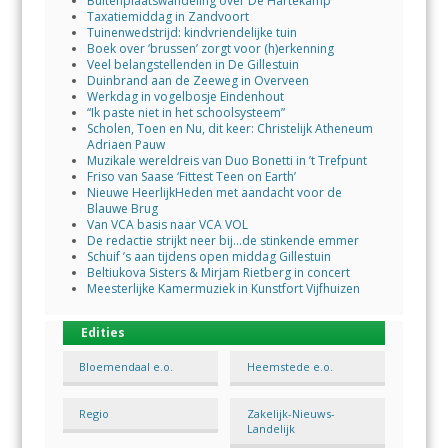
Buitenplaatswandeling over De Hartekamp
Taxatiemiddag in Zandvoort
Tuinenwedstrijd: kindvriendelijke tuin
Boek over ‘brussen’ zorgt voor (h)erkenning
Veel belangstellenden in De Gillestuin
Duinbrand aan de Zeeweg in Overveen
Werkdag in vogelbosje Eindenhout
“Ik paste niet in het schoolsysteem”
Scholen, Toen en Nu, dit keer: Christelijk Atheneum
Adriaen Pauw
Muzikale wereldreis van Duo Bonetti in ’t Trefpunt
Friso van Saase ‘Fittest Teen on Earth’
Nieuwe HeerlijkHeden met aandacht voor de
Blauwe Brug
Van VCA basis naar VCA VOL
De redactie strijkt neer bij…de stinkende emmer
Schuif ’s aan tijdens open middag Gillestuin
Beltiukova Sisters & Mirjam Rietberg in concert
Meesterlijke Kamermuziek in Kunstfort Vijfhuizen
Edities
Bloemendaal e.o.
Heemstede e.o.
Regio
Zakelijk-Nieuws-
Landelijk