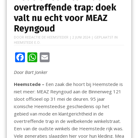
overtreffende trap: doek
valt nu echt voor MEAZ
Reyngoud
DOOR
REDACTIE DE HEEMSTEDER
|
2 JUNI 2024
| GEPLAATST IN
HEEMSTEDE E.O.
F
W
E
ac
h
m
Door Bart Jonker
e
at
ai
b
s
l
Heemstede –
Een zaak die hoort bij Heemstede is
niet meer: MEAZ Reyngoud aan de Binnenweg 121
o
A
sloot officieel op 31 mei de deuren. 95 jaar
o
p
iconische Heemsteedse geschiedenis op het
k
p
gebied van mode en klantgerichtheid in de
overtreffende trap in de welbekende winkelstraat.
Een van de oudste winkels die Heemstede rijk was.
Vele generaties slaagden hier voor hun kleding. Mea