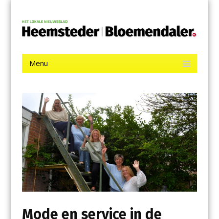
Menu
Skip
De Heemsteder | Bloemendaler
to
content
Het laatste nieuws uit Heemstede, Haarlem-Zuid, Bloemendaal
en Bennebroek.
Menu
Skip
to
content
Mode en service in de