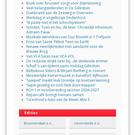
Boek over ‘brussen’ zorgt voor (h)erkenning
Veel belangstellenden in De Gillestuin
Duinbrand aan de Zeeweg in Overveen
Werkdag in vogelbosje Eindenhout
“Ik paste niet in het schoolsysteem”
Scholen, Toen en Nu, dit keer: Christelijk Atheneum
Adriaen Pauw
Muzikale wereldreis van Duo Bonetti in ’t Trefpunt
Friso van Saase ‘Fittest Teen on Earth’
Nieuwe HeerlijkHeden met aandacht voor de
Blauwe Brug
Van VCA basis naar VCA VOL
De redactie strijkt neer bij…de stinkende emmer
Schuif ’s aan tijdens open middag Gillestuin
Beltiukova Sisters & Mirjam Rietberg in concert
Meesterlijke Kamermuziek in Kunstfort Vijfhuizen
‘Saaipiet’ maakt leuk torentje op koetsierswoning
‘Supergezellig en toch flink doorstappen’
RCH 1 in voorbereiding seizoen 2026-2027
Repaircafé brengt mensen samen
Turenhout’s Auto van de Week: Mini 5
Edities
Bloemendaal e.o.
Heemstede e.o.