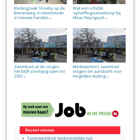
Kledingzaak Shoeby op de
Wat een sch(r)ik:
Binnenweg in Heemstede
‘opheffingsuitverkoop’ bij
in nieuwe handen
Meaz Reyngoud
→
→
Zwembad uit de zorgen:
Medewerkers zwembad
het blijft voorlopig open tot
vragen om aandacht voor
2032
mogelijke sluiting
→
→
Recent nieuws
Tuinenwedstrijd: kindvriendelijke tuin