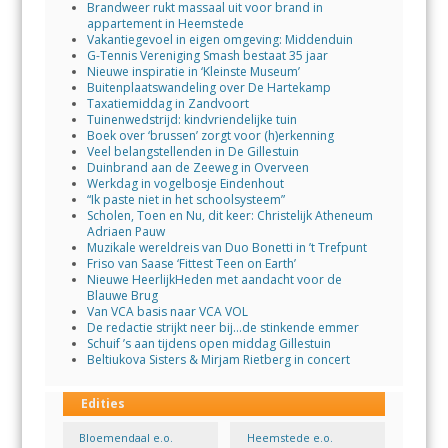
Brandweer rukt massaal uit voor brand in
appartement in Heemstede
Vakantiegevoel in eigen omgeving: Middenduin
G-Tennis Vereniging Smash bestaat 35 jaar
Nieuwe inspiratie in ‘Kleinste Museum’
Buitenplaatswandeling over De Hartekamp
Taxatiemiddag in Zandvoort
Tuinenwedstrijd: kindvriendelijke tuin
Boek over ‘brussen’ zorgt voor (h)erkenning
Veel belangstellenden in De Gillestuin
Duinbrand aan de Zeeweg in Overveen
Werkdag in vogelbosje Eindenhout
“Ik paste niet in het schoolsysteem”
Scholen, Toen en Nu, dit keer: Christelijk Atheneum
Adriaen Pauw
Muzikale wereldreis van Duo Bonetti in ’t Trefpunt
Friso van Saase ‘Fittest Teen on Earth’
Nieuwe HeerlijkHeden met aandacht voor de
Blauwe Brug
Van VCA basis naar VCA VOL
De redactie strijkt neer bij…de stinkende emmer
Schuif ’s aan tijdens open middag Gillestuin
Beltiukova Sisters & Mirjam Rietberg in concert
Edities
Bloemendaal e.o.
Heemstede e.o.