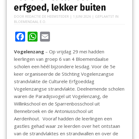
erfgoed, lekker buiten
DOOR
REDACTIE DE HEEMSTEDER
|
1 JUNI 2026
| GEPLAATST IN
BLOEMENDAAL E.O.
F
W
E
ac
h
m
Vogelenzang
– Op vrijdag 29 mei hadden
e
at
ai
leerlingen van groep 6 van 4 Bloemendaalse
b
s
l
scholen een héél bijzondere lesdag. Voor de 5e
o
A
keer organiseerde de Stichting Vogelenzangse
strandvlakte de Culturele Erfgoeddag
o
p
Vogelenzangse strandvlakte. Deelnemende scholen
k
p
waren de Paradijsvogel uit Vogelenzang, de
Willinkschool en de Sparrenbosschool uit
Bennebroek en de Antoniusschool uit
Aerdenhout. Vooraf hadden de leerlingen een
gastles gehad waar ze leerden over het ontstaan
van de strandvlaktes en strandwallen en over de