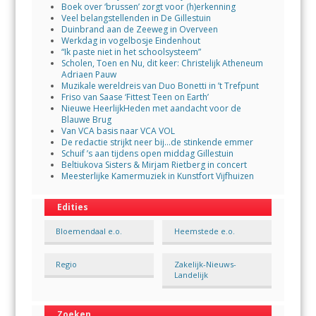
Boek over ‘brussen’ zorgt voor (h)erkenning
Veel belangstellenden in De Gillestuin
Duinbrand aan de Zeeweg in Overveen
Werkdag in vogelbosje Eindenhout
“Ik paste niet in het schoolsysteem”
Scholen, Toen en Nu, dit keer: Christelijk Atheneum
Adriaen Pauw
Muzikale wereldreis van Duo Bonetti in ’t Trefpunt
Friso van Saase ‘Fittest Teen on Earth’
Nieuwe HeerlijkHeden met aandacht voor de
Blauwe Brug
Van VCA basis naar VCA VOL
De redactie strijkt neer bij…de stinkende emmer
Schuif ’s aan tijdens open middag Gillestuin
Beltiukova Sisters & Mirjam Rietberg in concert
Meesterlijke Kamermuziek in Kunstfort Vijfhuizen
Edities
Bloemendaal e.o.
Heemstede e.o.
Regio
Zakelijk-Nieuws-
Landelijk
Zoeken