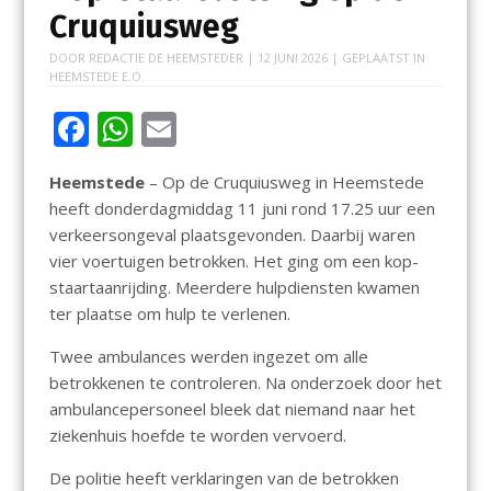
Cruquiusweg
DOOR
REDACTIE DE HEEMSTEDER
|
12 JUNI 2026
| GEPLAATST IN
HEEMSTEDE E.O.
F
W
E
ac
h
m
Heemstede
– Op de Cruquiusweg in Heemstede
e
at
ai
heeft donderdagmiddag 11 juni rond 17.25 uur een
b
s
l
verkeersongeval plaatsgevonden. Daarbij waren
o
A
vier voertuigen betrokken. Het ging om een kop-
staartaanrijding. Meerdere hulpdiensten kwamen
o
p
ter plaatse om hulp te verlenen.
k
p
Twee ambulances werden ingezet om alle
betrokkenen te controleren. Na onderzoek door het
ambulancepersoneel bleek dat niemand naar het
ziekenhuis hoefde te worden vervoerd.
De politie heeft verklaringen van de betrokken