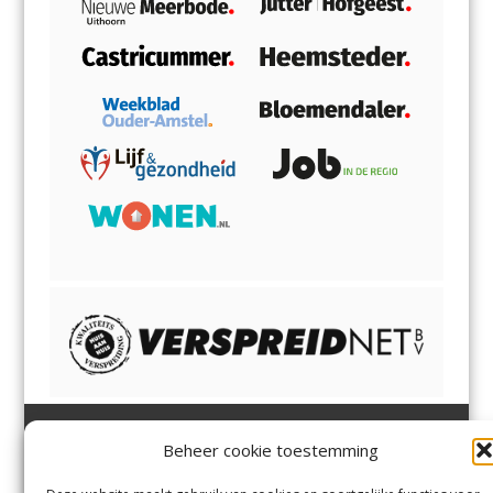
Beheer cookie toestemming
Heemsteder | Bloemendaler
Heemstede
,
Bloemendaal
,
Margadantstraat 34
Bennebroek
,
Vogelenzang
,