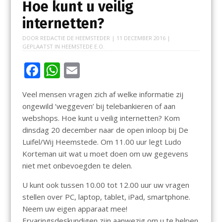
Hoe kunt u veilig
internetten?
DOOR
REDACTIE DE HEEMSTEDER
|
11 DECEMBER 2016
|
GEPLAATST IN
HEEMSTEDE E.O.
F
W
E
ac
h
m
Veel mensen vragen zich af welke informatie zij
e
at
ai
ongewild ‘weggeven’ bij telebankieren of aan
b
s
l
webshops. Hoe kunt u veilig internetten? Kom
o
A
dinsdag 20 december naar de open inloop bij De
Luifel/Wij Heemstede. Om 11.00 uur legt Ludo
o
p
Korteman uit wat u moet doen om uw gegevens
k
p
niet met onbevoegden te delen.
U kunt ook tussen 10.00 tot 12.00 uur uw vragen
stellen over PC, laptop, tablet, iPad, smartphone.
Neem uw eigen apparaat mee!
Ervaringsdeskundigen zijn aanwezig om u te helpen.