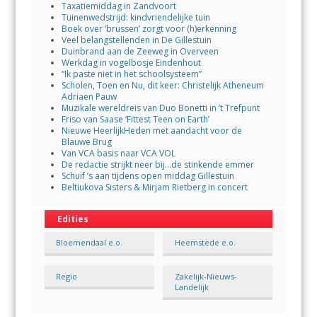
Taxatiemiddag in Zandvoort
Tuinenwedstrijd: kindvriendelijke tuin
Boek over ‘brussen’ zorgt voor (h)erkenning
Veel belangstellenden in De Gillestuin
Duinbrand aan de Zeeweg in Overveen
Werkdag in vogelbosje Eindenhout
“Ik paste niet in het schoolsysteem”
Scholen, Toen en Nu, dit keer: Christelijk Atheneum
Adriaen Pauw
Muzikale wereldreis van Duo Bonetti in ’t Trefpunt
Friso van Saase ‘Fittest Teen on Earth’
Nieuwe HeerlijkHeden met aandacht voor de
Blauwe Brug
Van VCA basis naar VCA VOL
De redactie strijkt neer bij…de stinkende emmer
Schuif ’s aan tijdens open middag Gillestuin
Beltiukova Sisters & Mirjam Rietberg in concert
Edities
Bloemendaal e.o.
Heemstede e.o.
Regio
Zakelijk-Nieuws-
Landelijk