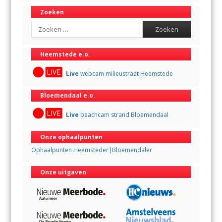
Zoeken
Search
Heemstede e.o.
Live
webcam milieustraat Heemstede
Bloemendaal e.o.
Live
beachcam strand Bloemendaal
Onze ophaalpunten
Ophaalpunten Heemsteder|Bloemendaler
Onze uitgaven