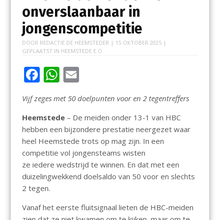
onverslaanbaar in
jongenscompetitie
DOOR
REDACTIE DE HEEMSTEDER
|
15 OKTOBER 2025
|
GEPLAATST IN
HEEMSTEDE E.O.
F
W
E
ac
h
m
Vijf zeges met 50 doelpunten voor en 2 tegentreffers
e
at
ai
b
s
l
Heemstede
– De meiden onder 13-1 van HBC
hebben een bijzondere prestatie neergezet waar
o
A
heel Heemstede trots op mag zijn. In een
o
p
competitie vol jongensteams wisten
k
p
ze iedere wedstrijd te winnen. En dat met een
duizelingwekkend doelsaldo van 50 voor en slechts
2 tegen.
Vanaf het eerste fluitsignaal lieten de HBC-meiden
zien dat ze niet kwamen om te kijken, maar om te