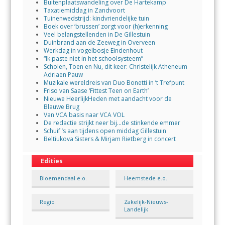
Buitenplaatswandeling over De Hartekamp
Taxatiemiddag in Zandvoort
Tuinenwedstrijd: kindvriendelijke tuin
Boek over ‘brussen’ zorgt voor (h)erkenning
Veel belangstellenden in De Gillestuin
Duinbrand aan de Zeeweg in Overveen
Werkdag in vogelbosje Eindenhout
“Ik paste niet in het schoolsysteem”
Scholen, Toen en Nu, dit keer: Christelijk Atheneum
Adriaen Pauw
Muzikale wereldreis van Duo Bonetti in ’t Trefpunt
Friso van Saase ‘Fittest Teen on Earth’
Nieuwe HeerlijkHeden met aandacht voor de
Blauwe Brug
Van VCA basis naar VCA VOL
De redactie strijkt neer bij…de stinkende emmer
Schuif ’s aan tijdens open middag Gillestuin
Beltiukova Sisters & Mirjam Rietberg in concert
Edities
Bloemendaal e.o.
Heemstede e.o.
Regio
Zakelijk-Nieuws-
Landelijk