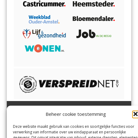
Beheer cookie toestemming
Heemsteder | Bloemendaler
Heemstede
,
Bloemendaal
,
Margadantstraat 34
Bennebroek
,
Vogelenzang
,
Deze website maakt gebruik van cookies en soortgelijke functies voor
1976 DN IJmuiden
Overveen
en
Aerdenhout
verwerking van informatie over uw eindapparaat en persoonlijke
023-8200170
gegevens. Dit omvat integratie van inhoud, externe diensten, elementen