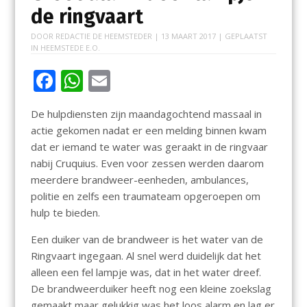
de ringvaart
DOOR
REDACTIE DE HEEMSTEDER
|
13 MAART 2017
| GEPLAATST
IN
HEEMSTEDE E.O.
F
W
E
ac
h
m
De hulpdiensten zijn maandagochtend massaal in
e
at
ai
actie gekomen nadat er een melding binnen kwam
b
s
l
dat er iemand te water was geraakt in de ringvaar
o
A
nabij Cruquius. Even voor zessen werden daarom
meerdere brandweer-eenheden, ambulances,
o
p
politie en zelfs een traumateam opgeroepen om
k
p
hulp te bieden.
Een duiker van de brandweer is het water van de
Ringvaart ingegaan. Al snel werd duidelijk dat het
alleen een fel lampje was, dat in het water dreef.
De brandweerduiker heeft nog een kleine zoekslag
gemaakt maar gelukkig was het loos alarm en lag er