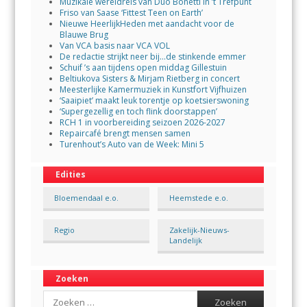
Muzikale wereldreis van Duo Bonetti in ’t Trefpunt
Friso van Saase ‘Fittest Teen on Earth’
Nieuwe HeerlijkHeden met aandacht voor de
Blauwe Brug
Van VCA basis naar VCA VOL
De redactie strijkt neer bij…de stinkende emmer
Schuif ’s aan tijdens open middag Gillestuin
Beltiukova Sisters & Mirjam Rietberg in concert
Meesterlijke Kamermuziek in Kunstfort Vijfhuizen
‘Saaipiet’ maakt leuk torentje op koetsierswoning
‘Supergezellig en toch flink doorstappen’
RCH 1 in voorbereiding seizoen 2026-2027
Repaircafé brengt mensen samen
Turenhout’s Auto van de Week: Mini 5
Edities
Bloemendaal e.o.
Heemstede e.o.
Regio
Zakelijk-Nieuws-
Landelijk
Zoeken
Search