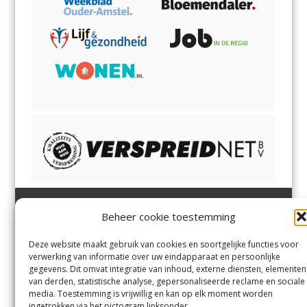
Beheer cookie toestemming
Heemsteder | Bloemendaler
Heemstede
,
Bloemendaal
,
Margadantstraat 34
Bennebroek
,
Vogelenzang
,
Deze website maakt gebruik van cookies en soortgelijke functies voor
1976 DN IJmuiden
Overveen
en
Aerdenhout
verwerking van informatie over uw eindapparaat en persoonlijke
023-8200170
gegevens. Dit omvat integratie van inhoud, externe diensten, elementen
info@heemsteder.nl
van derden, statistische analyse, gepersonaliseerde reclame en sociale
info@bloemendaler.nl
media. Toestemming is vrijwillig en kan op elk moment worden
Contact
ingetrokken via het pictogram linksonder.