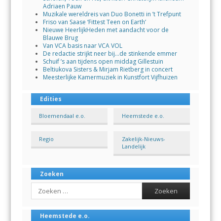
Adriaen Pauw
Muzikale wereldreis van Duo Bonetti in ’t Trefpunt
Friso van Saase ‘Fittest Teen on Earth’
Nieuwe HeerlijkHeden met aandacht voor de
Blauwe Brug
Van VCA basis naar VCA VOL
De redactie strijkt neer bij…de stinkende emmer
Schuif ’s aan tijdens open middag Gillestuin
Beltiukova Sisters & Mirjam Rietberg in concert
Meesterlijke Kamermuziek in Kunstfort Vijfhuizen
Edities
Bloemendaal e.o.
Heemstede e.o.
Regio
Zakelijk-Nieuws-
Landelijk
Zoeken
Search
Heemstede e.o.