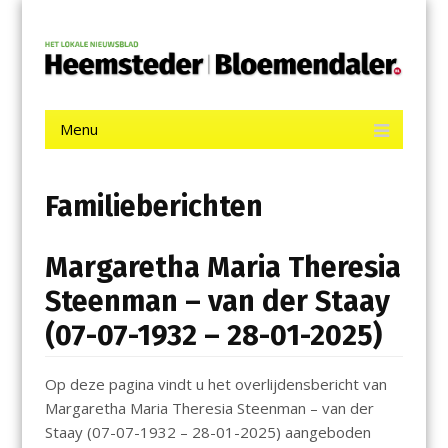
Menu
Skip
De Heemsteder | Bloemendaler
to
content
Het laatste nieuws uit Heemstede, Haarlem-Zuid, Bloemendaal
en Bennebroek.
Menu
Skip
to
content
Familieberichten
Margaretha Maria Theresia
Steenman – van der Staay
(07-07-1932 – 28-01-2025)
Op deze pagina vindt u het overlijdensbericht van
Margaretha Maria Theresia Steenman – van der
Staay (07-07-1932 – 28-01-2025) aangeboden