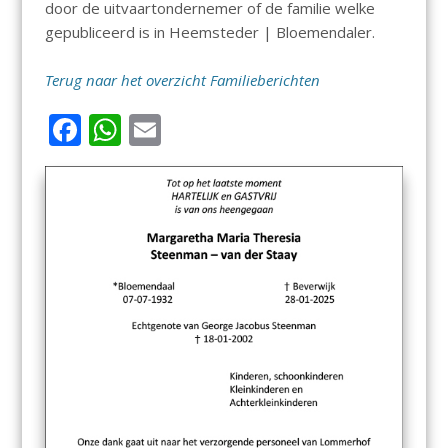
door de uitvaartondernemer of de familie welke
gepubliceerd is in Heemsteder | Bloemendaler.
Terug naar het overzicht Familieberichten
F
W
E
ac
h
m
e
at
ai
b
s
l
o
A
o
p
k
p