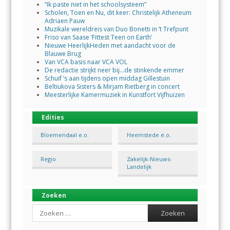
“Ik paste niet in het schoolsysteem”
Scholen, Toen en Nu, dit keer: Christelijk Atheneum
Adriaen Pauw
Muzikale wereldreis van Duo Bonetti in ’t Trefpunt
Friso van Saase ‘Fittest Teen on Earth’
Nieuwe HeerlijkHeden met aandacht voor de
Blauwe Brug
Van VCA basis naar VCA VOL
De redactie strijkt neer bij…de stinkende emmer
Schuif ’s aan tijdens open middag Gillestuin
Beltiukova Sisters & Mirjam Rietberg in concert
Meesterlijke Kamermuziek in Kunstfort Vijfhuizen
Edities
Bloemendaal e.o.
Heemstede e.o.
Regio
Zakelijk-Nieuws-
Landelijk
Zoeken
Search