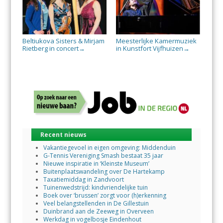
Beltiukova Sisters & Mirjam
Meesterlijke Kamermuziek
Rietberg in concert
in Kunstfort Vijfhuizen
→
→
Recent nieuws
Vakantiegevoel in eigen omgeving: Middenduin
G-Tennis Vereniging Smash bestaat 35 jaar
Nieuwe inspiratie in ‘Kleinste Museum’
Buitenplaatswandeling over De Hartekamp
Taxatiemiddag in Zandvoort
Tuinenwedstrijd: kindvriendelijke tuin
Boek over ‘brussen’ zorgt voor (h)erkenning
Veel belangstellenden in De Gillestuin
Duinbrand aan de Zeeweg in Overveen
Werkdag in vogelbosje Eindenhout