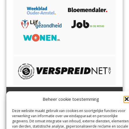
Beheer cookie toestemming
Heemsteder | Bloemendaler
Heemstede
,
Bloemendaal
,
Margadantstraat 34
Bennebroek
,
Vogelenzang
,
Deze website maakt gebruik van cookies en soortgelijke functies voor
1976 DN IJmuiden
Overveen
en
Aerdenhout
verwerking van informatie over uw eindapparaat en persoonlijke
023-8200170
gegevens. Dit omvat integratie van inhoud, externe diensten, elementen
info@heemsteder.nl
van derden, statistische analyse, gepersonaliseerde reclame en sociale
info@bloemendaler.nl