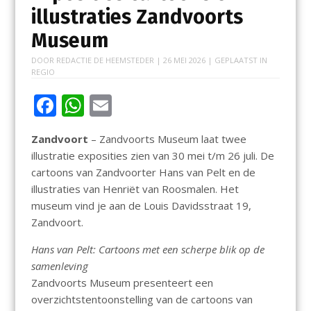
illustraties Zandvoorts
Museum
DOOR
REDACTIE DE HEEMSTEDER
|
26 MEI 2026
| GEPLAATST IN
REGIO
F
W
E
ac
h
m
Zandvoort
– Zandvoorts Museum laat twee
e
at
ai
illustratie exposities zien van 30 mei t/m 26 juli. De
b
s
l
cartoons van Zandvoorter Hans van Pelt en de
o
A
illustraties van Henriët van Roosmalen. Het
museum vind je aan de Louis Davidsstraat 19,
o
p
Zandvoort.
k
p
Hans van Pelt: Cartoons met een scherpe blik op de
samenleving
Zandvoorts Museum presenteert een
overzichtstentoonstelling van de cartoons van