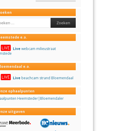
Zoeken
ch
eemstede e.o.
Live
webcam milieustraat
mstede
loemendaal e.o.
Live
beachcam strand Bloemendaal
nze ophaalpunten
aalpunten Heemsteder|Bloemendaler
nze uitgaven