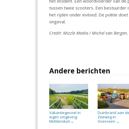
het incident. Een woordvoerder van de p
tussen twee scooters. Een bestuurder i
het rijden onder invloed. De politie do
ongeval.
Credit: Mizzle Media / Michel van Bergen.
Andere berichten
Vakantiegevoel in
Duinbrand aan d
eigen omgeving:
Zeeweg in
Middenduin
Overveen
→
→