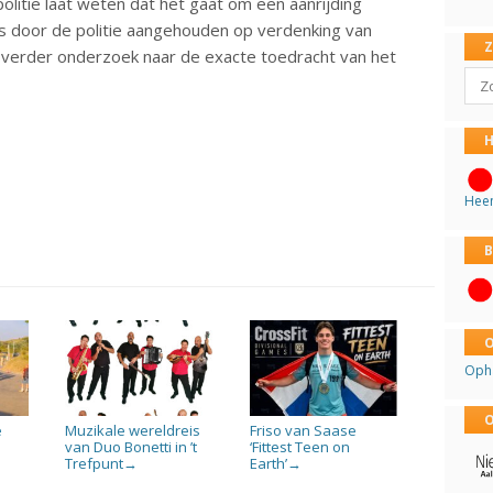
olitie laat weten dat het gaat om een aanrijding
s door de politie aangehouden op verdenking van
et verder onderzoek naar de exacte toedracht van het
Sear
H
Hee
B
O
Oph
O
e
Muzikale wereldreis
Friso van Saase
van Duo Bonetti in ’t
‘Fittest Teen on
Trefpunt
Earth’
→
→