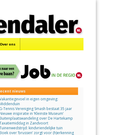
Menu
Skip
to
content
Over ons
ecent nieuws
Vakantiegevoel in eigen omgeving:
Middenduin
G-Tennis Vereniging Smash bestaat 35 jaar
Nieuwe inspiratie in ‘Kleinste Museum’
Buitenplaatswandeling over De Hartekamp
Taxatiemiddag in Zandvoort
Tuinenwedstrijd: kindvriendelijke tuin
Boek over ‘brussen’ zorgt voor (h)erkenning