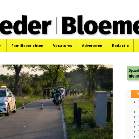
 Bloemendaler
 Bloemendaal en Bennebroek.
n
Familieberichten
Vacatures
Adverteren
Redactie
R