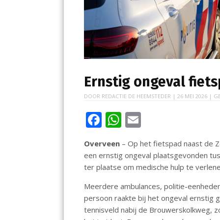
Ernstig ongeval fie
DOOR
REDACTIE DE HEEMSTEDER
|
26 MEI 2026
| G
F
W
E
ac
h
m
Overveen
– Op het fietspad naast de
e
at
ai
een ernstig ongeval plaatsgevonden t
b
s
l
ter plaatse om medische hulp te verlene
o
A
Meerdere ambulances, politie-eenhed
o
p
persoon raakte bij het ongeval ernstig
k
p
tennisveld nabij de Brouwerskolkweg, z