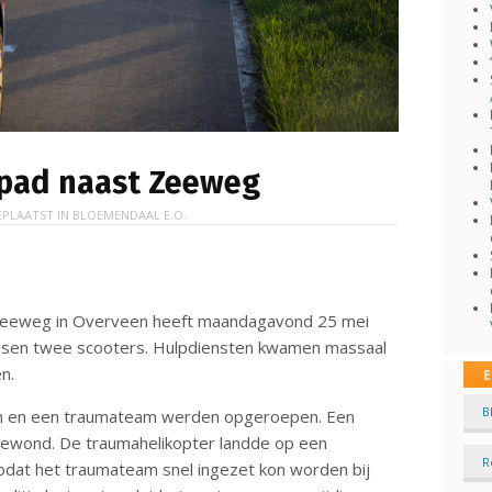
tspad naast Zeeweg
EPLAATST IN
BLOEMENDAAL E.O.
 Zeeweg in Overveen heeft maandagavond 25 mei
ussen twee scooters. Hulpdiensten kwamen massaal
n.
E
B
en en een traumateam werden opgeroepen. Een
 gewond. De traumahelikopter landde op een
R
odat het traumateam snel ingezet kon worden bij