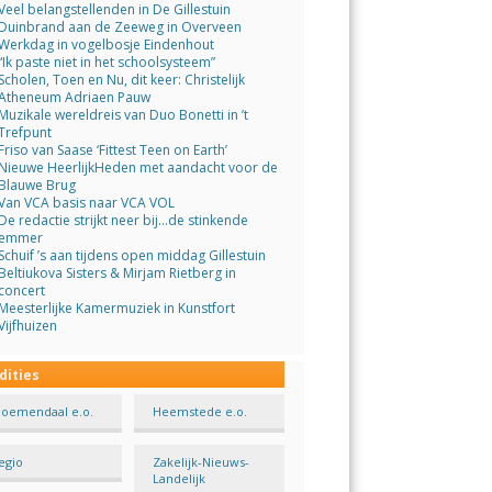
Veel belangstellenden in De Gillestuin
Duinbrand aan de Zeeweg in Overveen
Werkdag in vogelbosje Eindenhout
“Ik paste niet in het schoolsysteem”
Scholen, Toen en Nu, dit keer: Christelijk
Atheneum Adriaen Pauw
Muzikale wereldreis van Duo Bonetti in ’t
Trefpunt
Friso van Saase ‘Fittest Teen on Earth’
Nieuwe HeerlijkHeden met aandacht voor de
Blauwe Brug
Van VCA basis naar VCA VOL
De redactie strijkt neer bij…de stinkende
emmer
Schuif ’s aan tijdens open middag Gillestuin
Beltiukova Sisters & Mirjam Rietberg in
concert
Meesterlijke Kamermuziek in Kunstfort
Vijfhuizen
dities
loemendaal e.o.
Heemstede e.o.
egio
Zakelijk-Nieuws-
Landelijk