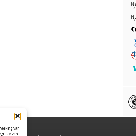
rwerking van
egratie van