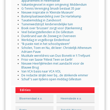
appartement in Heemstede
Vakantiegevoel in eigen omgeving: Middenduin
G-Tennis Vereniging Smash bestaat 35 jaar
Nieuwe inspiratie in ‘Kleinste Museum’
Buitenplaatswandeling over De Hartekamp
Taxatiemiddag in Zandvoort
Tuinenwedstrijd: kindvriendelijke tuin
Boek over ‘brussen’ zorgt voor (h)erkenning
Veel belangstellenden in De Gillestuin
Duinbrand aan de Zeeweg in Overveen
Werkdag in vogelbosje Eindenhout
“Ik paste niet in het schoolsysteem”
Scholen, Toen en Nu, dit keer: Christelijk Atheneum
Adriaen Pauw
Muzikale wereldreis van Duo Bonetti in ’t Trefpunt
Friso van Saase ‘Fittest Teen on Earth’
Nieuwe HeerlijkHeden met aandacht voor de
Blauwe Brug
Van VCA basis naar VCA VOL
De redactie strijkt neer bij…de stinkende emmer
Schuif ’s aan tijdens open middag Gillestuin
Edities
Bloemendaal e.o.
Heemstede e.o.
Regio
Zakelijk-Nieuws-