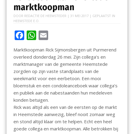
marktkoopman
DOOR
REDACTIE DE HEEMSTEDER
|
31 MEI 2017
| GEPLAATST IN
HEEMSTEDE E.O.
F
W
E
ac
h
m
Marktkoopman Rick Sijmonsbergen uit Purmerend
e
at
ai
overleed donderdag 26 mei. Zijn collega’s en
b
s
l
marktmanager van de gemeente Heemstede
o
A
zorgden op zijn vaste standplaats van de
weekmarkt voor een eerbetoon. Een mooi
o
p
bloemstuk en een condoleanceboek waar collega’s
k
p
en publiek aan de nabestaanden hun medeleven
konden betuigen.
Rick was altijd als een van de eersten op de markt
in Heemstede aanwezig, bleef nooit zomaar weg
en stond altijd klaar om te helpen. Echt een heel
goede collega en marktkoopman. Alle betrokken bij